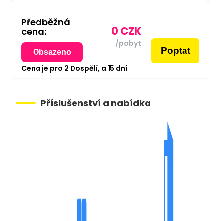
Předběžná
0
CZK
cena:
/pobyt
Poptat
Obsazeno
Cena je pro
2
Dospělí,
a
15
dní
Příslušenství a nabídka