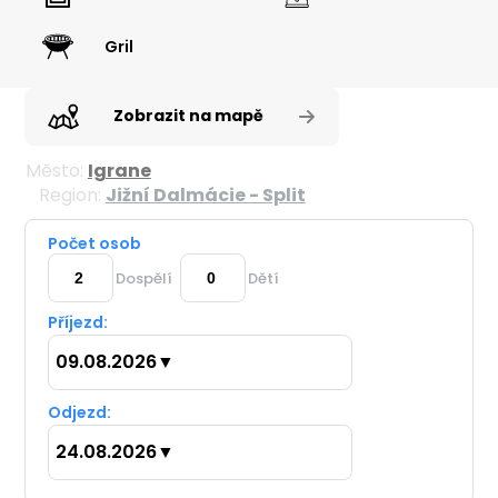
Gril
Zobrazit na mapě
Město:
Igrane
Region:
Jižní Dalmácie - Split
Počet osob
Dospělí
Dětí
Příjezd:
09.08.2026
▼
Odjezd:
24.08.2026
▼