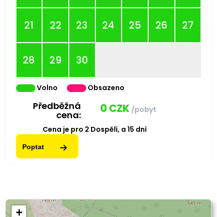
21
22
23
24
25
26
27
28
29
30
Volno
Obsazeno
Předběžná
0
CZK
/pobyt
cena:
Cena je pro
2
Dospělí,
a
15
dní
Poptat
+