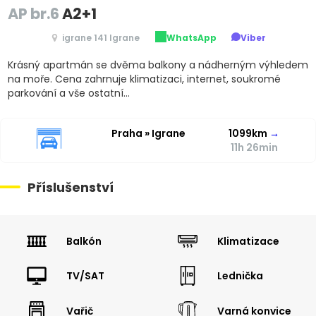
AP br.6
A2+1
igrane 141 Igrane
WhatsApp
Viber
Krásný apartmán se dvěma balkony a nádherným výhledem
na moře. Cena zahrnuje klimatizaci, internet, soukromé
parkování a vše ostatní...
Praha » Igrane
1099km
→
11h 26min
Příslušenství
Balkón
Klimatizace
TV/SAT
Lednička
Vařič
Varná konvice