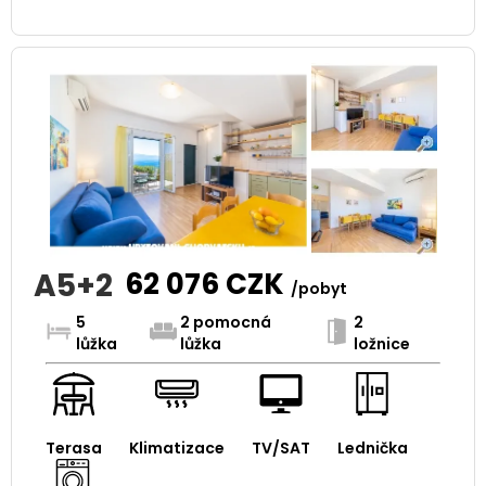
A5+2
62 076
CZK
/pobyt
5
2 pomocná
2
lůžka
lůžka
ložnice
Terasa
Klimatizace
TV/SAT
Lednička