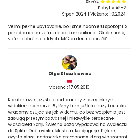
Skvělé
Pobyt v A5+2
Srpen 2024 | Vloženo: 1.9.2024
Veľmi pekné ubytovanie, boli sme nadmieru spokojní. S
pani domácou veľmi dobrá komunikácia. Okolie tiché,
veľmi dobré na oddych. Môžem len odporučiť.
Olga Staszkiewicz
Vloženo : 17.05.2019
Komfortowe, czyste apartamenty z przepięknym
widokiem na morze. Byliśmy tam już kilka razy i co roku
wracamy czując się jak w domu, co bez wątpienia jest
zasługą przesympatycznej i niezwykle serdecznej
właścicielki Sanji. Świetna baza wypadowa na wycieczki
do Splitu, Dubrovnika, Mostaru, Medjugorje. Piękne,
czyste plaże, nadmorska promenada którą wieczorami