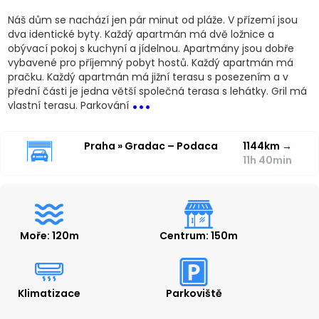
Náš dům se nachází jen pár minut od pláže. V přízemí jsou
dva identické byty. Každý apartmán má dvě ložnice a
obývací pokoj s kuchyní a jídelnou. Apartmány jsou dobře
vybavené pro příjemný pobyt hostů. Každý apartmán má
pračku. Každý apartmán má jižní terasu s posezením a v
...
přední části je jedna větší společná terasa s lehátky. Gril má
vlastní terasu. Parkování
Praha » Gradac – Podaca
1144km
→
11h 40min
Moře: 120m
Centrum: 150m
Klimatizace
Parkoviště