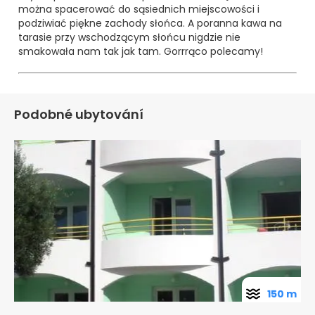
można spacerować do sąsiednich miejscowości i
podziwiać piękne zachody słońca. A poranna kawa na
tarasie przy wschodzącym słońcu nigdzie nie
smakowała nam tak jak tam. Gorrrąco polecamy!
Podobné ubytování
150 m