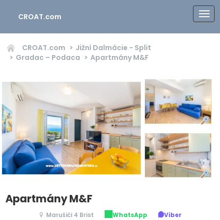
CROAT.com
CROAT.com
Jižní Dalmácie - Split
Gradac – Podaca
Apartmány M&F
Apartmány M&F
Marušići 4 Brist
WhatsApp
Viber