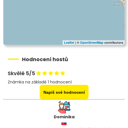
Leaflet
| ©
OpenStreetMap
contributors
Hodnocení hostů
Skvělé 5/5
Známka na základě 1 hodnocení
Napiš své hodnocení
Dominika