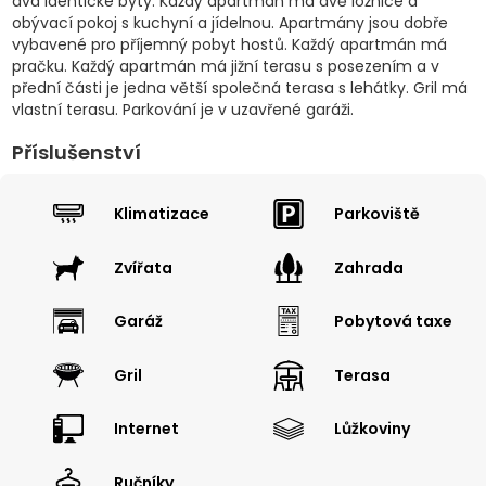
dva identické byty. Každý apartmán má dvě ložnice a
obývací pokoj s kuchyní a jídelnou. Apartmány jsou dobře
vybavené pro příjemný pobyt hostů. Každý apartmán má
pračku. Každý apartmán má jižní terasu s posezením a v
přední části je jedna větší společná terasa s lehátky. Gril má
vlastní terasu. Parkování je v uzavřené garáži.
Příslušenství
Klimatizace
Parkoviště
Zvířata
Zahrada
Garáž
Pobytová taxe
Gril
Terasa
Internet
Lůžkoviny
Ručníky