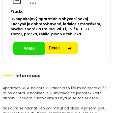
Pračka
Dvoupokojový apartmán a obývací pokoj.
Kuchyně je dobře vybavená, lednice s mrazákem,
myčka, sporák a trouba. Wi-Fi, TV / NETFLIX,
trezor, pračka, žehlicí prkno a žehlička.
Detail
Volno
Informace
Apartmani M&F najdete v Gradac a to 120 m od more a 150
m od centra. V nabídce je 2 ubytovacích jednotek které
disponují celkem 4 ložnicemi a ubytuje se zde 14 osob.
Náš dům se nachází jen pár minut od pláže. V přízemí jsou