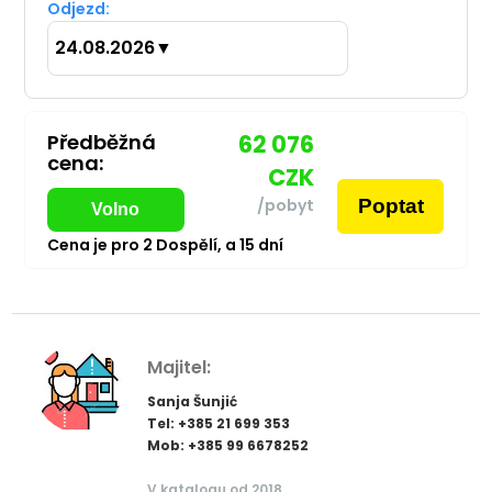
Odjezd:
24.08.2026
▼
Předběžná
62 076
cena:
CZK
Poptat
/pobyt
Volno
Cena je pro
2
Dospělí,
a
15
dní
Majitel:
Sanja Šunjić
Tel: +385 21 699 353
Mob: +385 99 6678252
V katalogu od 2018.