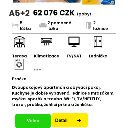
A5+2
62 076
CZK
/pobyt
5
2 pomocná
2
lůžka
lůžka
ložnice
Terasa
Klimatizace
TV/SAT
Lednička
Pračka
Dvoupokojový apartmán a obývací pokoj.
Kuchyně je dobře vybavená, lednice s mrazákem,
myčka, sporák a trouba. Wi-Fi, TV/NETFLIX,
trezor, pračka, žehlicí prkno a žehlička.
Detail
Volno