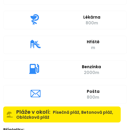
Lékárna
800m
Hřiště
m
Benzínka
2000m
Pošta
800m
Pláže v okolí:
Písečná pláž, Betonová pláž,
Oblázková pláž
Příplatky: