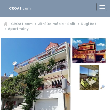
CROAT.com
CROAT.com
Jižní Dalmácie - Split
Dugi Rat
Apartmány