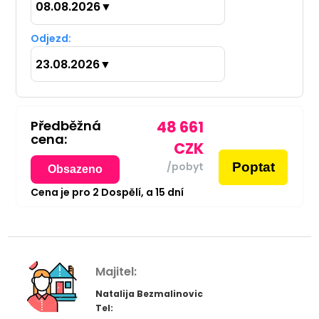
08.08.2026
▼
Odjezd:
23.08.2026
▼
Předběžná
48 661
cena:
CZK
Poptat
/pobyt
Obsazeno
Cena je pro
2
Dospělí,
a
15
dní
Majitel:
Natalija Bezmalinovic
Tel: