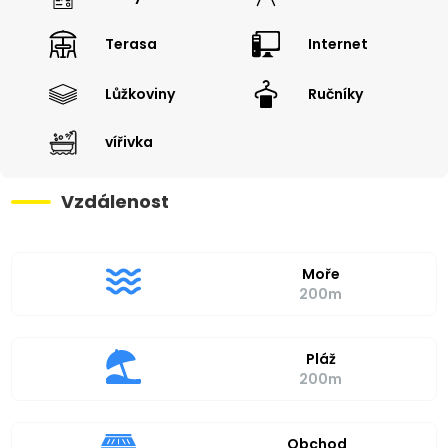
Terasa
Internet
Lůžkoviny
Ručníky
vířivka
Vzdálenost
Moře
200m
Pláž
200m
Obchod