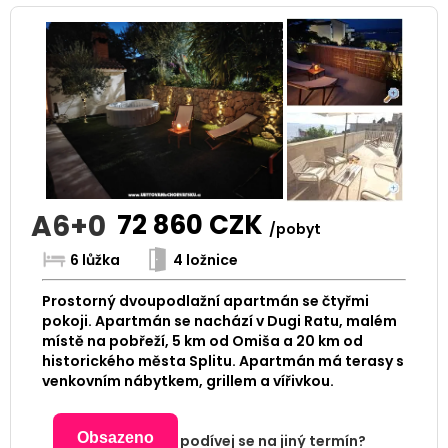
A6+0
72 860
CZK
/pobyt
6 lůžka
4 ložnice
Prostorný dvoupodlažní apartmán se čtyřmi
pokoji. Apartmán se nachází v Dugi Ratu, malém
místě na pobřeží, 5 km od Omiša a 20 km od
historického města Splitu. Apartmán má terasy s
venkovním nábytkem, grillem a vířivkou.
Obsazeno
podívej se na jiný termín?