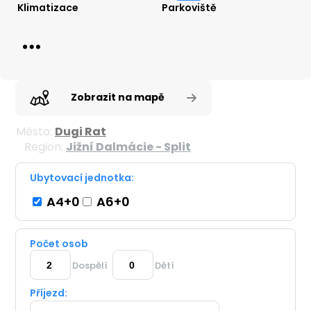
Klimatizace
Parkoviště
Zobrazit na mapě
Město:
Dugi Rat
Region:
Jižní Dalmácie - Split
Ubytovací jednotka:
A4+0
A6+0
Počet osob
Dospělí
Dětí
Příjezd: