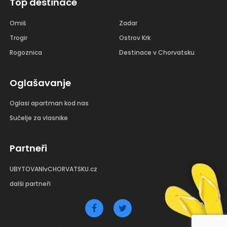
Top destinace
Omiš
Zadar
Trogir
Ostrov Krk
Rogoznica
Destinace v Chorvatsku
Oglašavanje
Oglasi apartman kod nas
Sučelje za vlasnike
Partneři
UBYTOVANIvCHORVATSKU.cz
dalši partneři