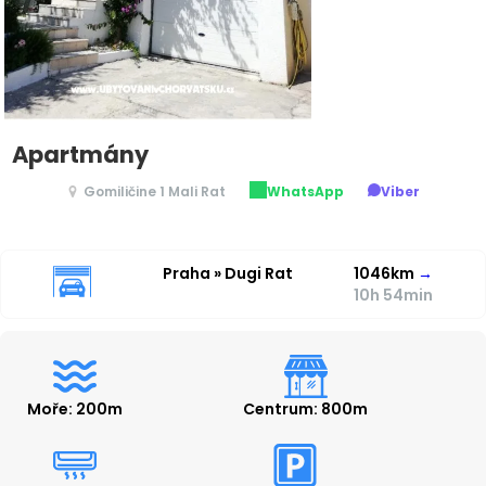
Apartmány
Gomiličine 1 Mali Rat
WhatsApp
Viber
Praha » Dugi Rat
1046km
→
10h 54min
Moře: 200m
Centrum: 800m