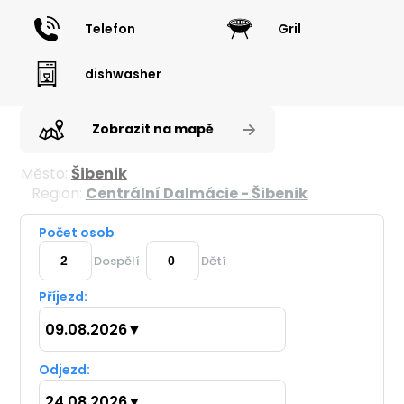
Telefon
Gril
dishwasher
Zobrazit na mapě
Město:
Šibenik
Region:
Centrální Dalmácie - Šibenik
Počet osob
Dospělí
Dětí
Příjezd:
09.08.2026
▼
Odjezd:
24.08.2026
▼