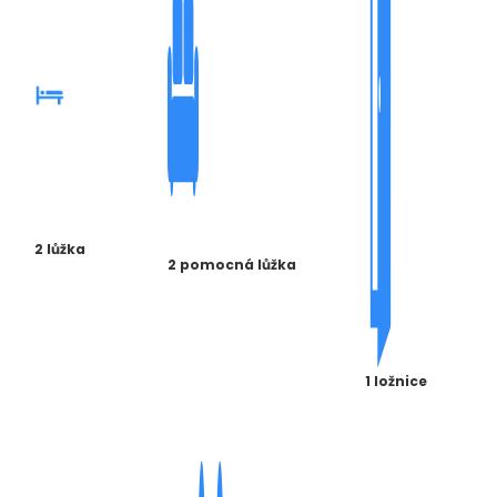
2 lůžka
2 pomocná lůžka
1 ložnice