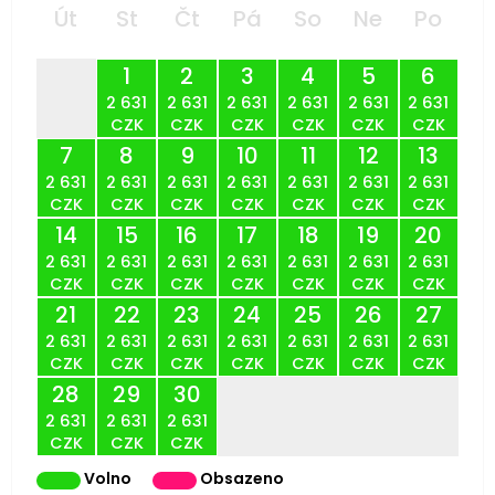
Út
St
Čt
Pá
So
Ne
Po
1
2
3
4
5
6
2 631
2 631
2 631
2 631
2 631
2 631
CZK
CZK
CZK
CZK
CZK
CZK
7
8
9
10
11
12
13
2 631
2 631
2 631
2 631
2 631
2 631
2 631
CZK
CZK
CZK
CZK
CZK
CZK
CZK
14
15
16
17
18
19
20
2 631
2 631
2 631
2 631
2 631
2 631
2 631
CZK
CZK
CZK
CZK
CZK
CZK
CZK
21
22
23
24
25
26
27
2 631
2 631
2 631
2 631
2 631
2 631
2 631
CZK
CZK
CZK
CZK
CZK
CZK
CZK
28
29
30
2 631
2 631
2 631
CZK
CZK
CZK
Volno
Obsazeno