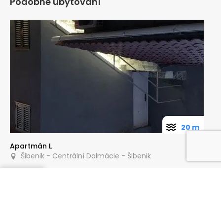
Podobné ubytování
20 m
Apartmán L
Šibenik - Centrální Dalmácie - Šibenik
Poptat