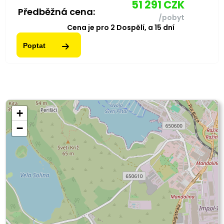
51 291
CZK
Předběžná cena:
/pobyt
Cena je pro
2
Dospělí,
a
15
dní
Poptat
+
−