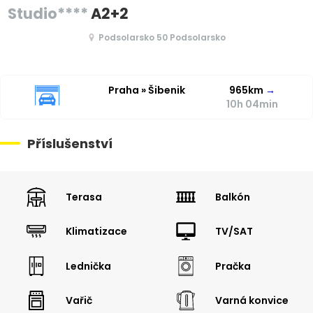
Studio****
A2+2
Podsolarsko 50 Podsolarsko
Praha » Šibenik
965km
→
10h 04min
Příslušenství
Terasa
Balkón
Klimatizace
TV/SAT
Lednička
Pračka
Vařič
Varná konvice