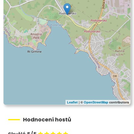
Leaflet
| ©
OpenStreetMap
contributors
Hodnocení hostů