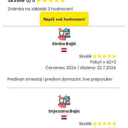
Skvělé 5/5
Známka na základě 3 hodnocení
Napiš své hodnocení
Siniša Bajić
Skvělé
Pobyt v A2+2
Červenec 2024 | Vloženo: 22.7.2024
Predivan smestaj i predivni domacini. Sve preporuke!
Snjezana Bajic
Skvělé