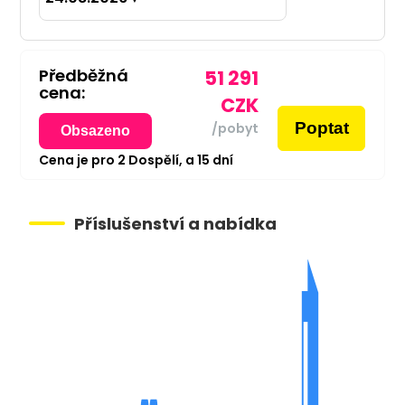
Předběžná
51 291
cena:
CZK
Poptat
/pobyt
Obsazeno
Cena je pro
2
Dospělí,
a
15
dní
Příslušenství a nabídka