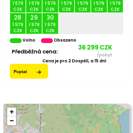
1 579
1 579
1 579
1 579
1 579
1 579
1 579
CZK
CZK
CZK
CZK
CZK
CZK
CZK
28
29
30
1 579
1 579
1 579
CZK
CZK
CZK
Volno
Obsazeno
36 299
CZK
Předběžná cena:
/pobyt
Cena je pro
2
Dospělí,
a
15
dní
Poptat
+
−