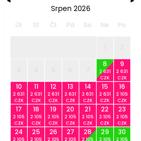
◀
▶
Srpen 2026
Út
St
Čt
Pá
So
Ne
Po
1
2
8
9
3
4
5
6
7
2 631
2 631
CZK
CZK
10
11
12
13
14
15
16
2 631
2 631
2 631
2 631
2 631
2 631
2 105
CZK
CZK
CZK
CZK
CZK
CZK
CZK
17
18
19
20
21
22
23
2 105
2 105
2 105
2 105
2 105
2 105
2 105
CZK
CZK
CZK
CZK
CZK
CZK
CZK
24
25
26
27
28
29
30
2 105
2 105
2 105
2 105
2 105
2 105
2 105