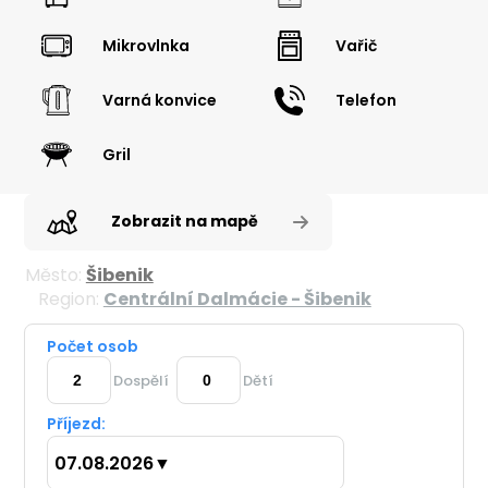
Mikrovlnka
Vařič
Varná konvice
Telefon
Gril
Zobrazit na mapě
Město:
Šibenik
Region:
Centrální Dalmácie - Šibenik
Počet osob
Dospělí
Dětí
Příjezd:
07.08.2026
▼