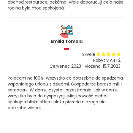
obchod,restaurace, pekárna. Vřele doporučuji celá naše
rodina byla moc spokojená.
Emilia Tomala
Skvělé
Pobyt v A4+2
Červenec 2023 | Vloženo: 15.7.2023
Polecam na 100%. Wszystko co potrzebne do spędzenia
wspaniałego urlopu z dziećmi. Gospodarze bardzo mili i
serdeczni. W domu czysto i przestronnie. Jak w domu
wszystko było do dyspozycji. Miejscowość cicha i
spokojna blisko sklep i plaża pizzeria niczego nie
potrzeba więcej.