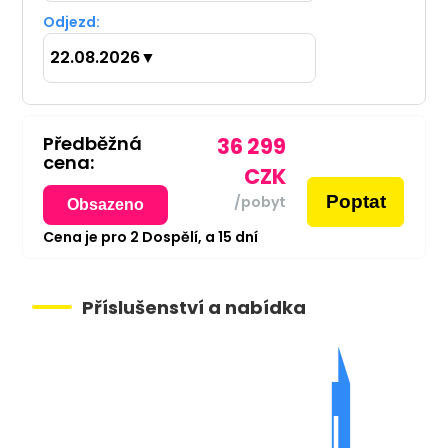
Odjezd:
22.08.2026
▼
Předběžná
36 299
cena:
CZK
Poptat
/pobyt
Obsazeno
Cena je pro
2
Dospělí,
a
15
dní
Příslušenství a nabídka