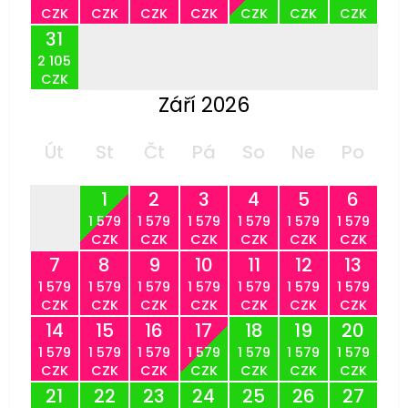
CZK
CZK
CZK
CZK
CZK
CZK
CZK
31
2 105
CZK
Září 2026
Út
St
Čt
Pá
So
Ne
Po
1
2
3
4
5
6
1 579
1 579
1 579
1 579
1 579
1 579
CZK
CZK
CZK
CZK
CZK
CZK
7
8
9
10
11
12
13
1 579
1 579
1 579
1 579
1 579
1 579
1 579
CZK
CZK
CZK
CZK
CZK
CZK
CZK
14
15
16
17
18
19
20
1 579
1 579
1 579
1 579
1 579
1 579
1 579
CZK
CZK
CZK
CZK
CZK
CZK
CZK
21
22
23
24
25
26
27