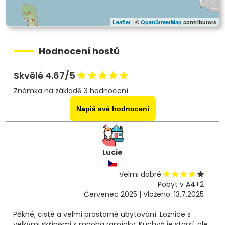
Leaflet
| ©
OpenStreetMap
contributors
Hodnocení hostů
Skvělé 4.67/5
Známka na základě 3 hodnocení
Napiš své hodnocení
Lucie
Velmi dobré
Pobyt v A4+2
Červenec 2025 | Vloženo: 13.7.2025
Pěkné, čisté a velmi prostorné ubytování. Ložnice s
velkými skříněmi s mnoha ramínky. Kuchyň je starší, ale