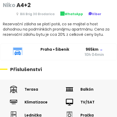
Niko
A4+2
Bili Brig 30 Brodarica
WhatsApp
Viber
Rezervační záloha se platí poté, co se majitel a host
dohodnou na podmínkách pronájmu apartmánu. Cena za
rezervační zálohu bytu je cca 20% z celkové ceny bytu.
Praha » Šibenik
965km
→
10h 04min
Příslušenství
Terasa
Balkón
Klimatizace
TV/SAT
Lednička
Pračka