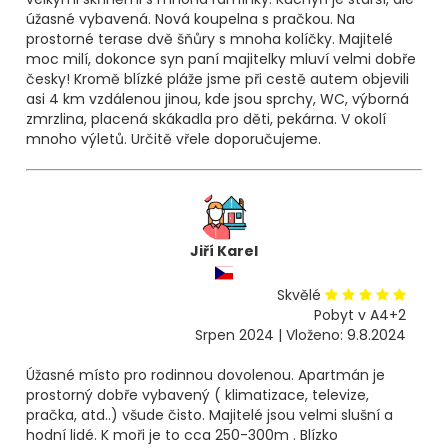
úžasné vybavená. Nová koupelna s pračkou. Na
prostorné terase dvě šňůry s mnoha kolíčky. Majitelé
moc milí, dokonce syn paní majitelky mluví velmi dobře
česky! Kromě blízké pláže jsme při cestě autem objevili
asi 4 km vzdálenou jinou, kde jsou sprchy, WC, výborná
zmrzlina, placená skákadla pro děti, pekárna. V okolí
mnoho výletů. Určitě vřele doporučujeme.
Jiří Karel
Skvělé
Pobyt v A4+2
Srpen 2024 | Vloženo: 9.8.2024
Úžasné místo pro rodinnou dovolenou. Apartmán je
prostorný dobře vybavený ( klimatizace, televize,
pračka, atd..) všude čisto. Majitelé jsou velmi slušní a
hodní lidé. K moři je to cca 250-300m . Blízko