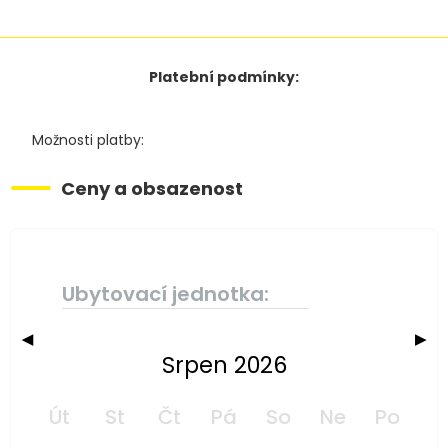
Platební podmínky:
Možnosti platby:
Ceny a obsazenost
Ubytovací jednotka:
◀
▶
Srpen 2026
Út
St
Čt
Pá
So
Ne
Po