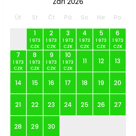
Září 2026
Út
St
Čt
Pá
So
Ne
Po
1
2
3
4
5
6
1 973
1 973
1 973
1 973
1 973
1 973
CZK
CZK
CZK
CZK
CZK
CZK
7
8
9
10
11
12
13
1 973
1 973
1 973
1 973
CZK
CZK
CZK
CZK
14
15
16
17
18
19
20
21
22
23
24
25
26
27
28
29
30