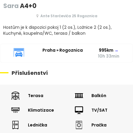
Sara
A4+0
Ante Starčevića 25 Rogoznica
Hostům je k dispozici pokoj 1 (2 os.), Ložnice 2 (2 os.),
Kuchyně, koupelna/WC, terasa / balkon
Praha » Rogoznica
995km
→
10h 33min
Příslušenství
Terasa
Balkón
Klimatizace
TV/SAT
Lednička
Pračka