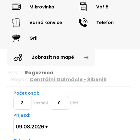
Mikrovlnka
Vařič
Varná konvice
Telefon
Gril
Zobrazit na mapě
Město:
Rogoznica
Region:
Centrální Dalmácie - Šibenik
Počet osob
Dospělí
Dětí
Příjezd:
09.08.2026
▼