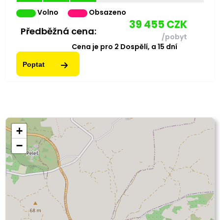
Volno
Obsazeno
39 455
CZK
Předběžná cena:
/pobyt
Cena je pro
2
Dospělí,
a
15
dní
Poptat
+
−