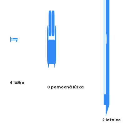
4 lůžka
0 pomocná lůžka
2 ložnice