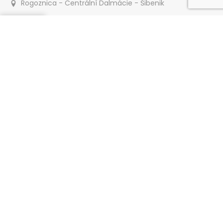
Rogoznica - Centrální Dalmácie - Šibenik
Poptat
30 m
Apartmány Crnjac
Rogoznica - Centrální Dalmácie - Šibenik