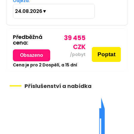
Odjezd:
24.08.2026
▼
Předběžná
39 455
cena:
CZK
Poptat
/pobyt
Obsazeno
Cena je pro
2
Dospělí,
a
15
dní
Příslušenství a nabídka