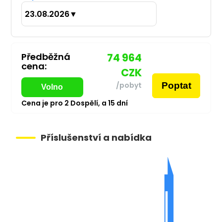
23.08.2026
▼
Předběžná
74 964
cena:
CZK
Poptat
/pobyt
Volno
Cena je pro
2
Dospělí,
a
15
dní
Příslušenství a nabídka