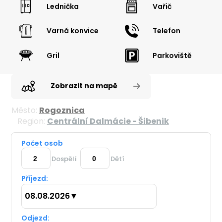
Lednička
Vařič
Varná konvice
Telefon
Gril
Parkoviště
Zobrazit na mapě
Město:
Rogoznica
Region:
Centrální Dalmácie - Šibenik
Počet osob
Dospělí
Dětí
Příjezd:
08.08.2026
▼
Odjezd: