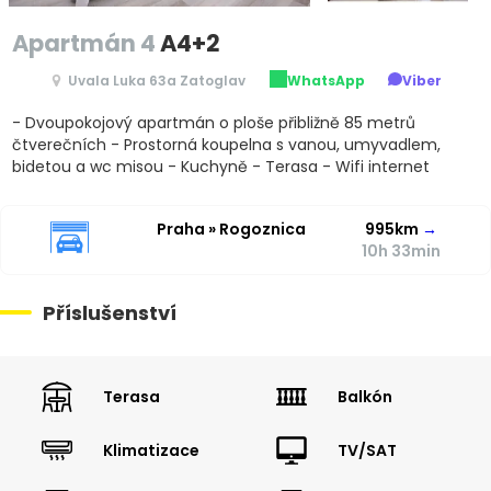
Apartmán 4
A4+2
Uvala Luka 63a Zatoglav
WhatsApp
Viber
- Dvoupokojový apartmán o ploše přibližně 85 metrů
čtverečních - Prostorná koupelna s vanou, umyvadlem,
bidetou a wc misou - Kuchyně - Terasa - Wifi internet
Praha » Rogoznica
995km
→
10h 33min
Příslušenství
Terasa
Balkón
Klimatizace
TV/SAT