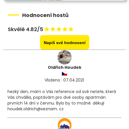
Hodnocení hostů
Skvělé 4.82/5
Napiš své hodnocení
Oldřich Houdek
Vloženo : 07.04.2021
hezký den, mám o Vás reference od své neteře, která
Vás chválila, poptávám pro dvě osoby apartmán
prvních 14 dní v červnu. Bylo by to možné. děkuji
houdek.oldrich@seznam. cz