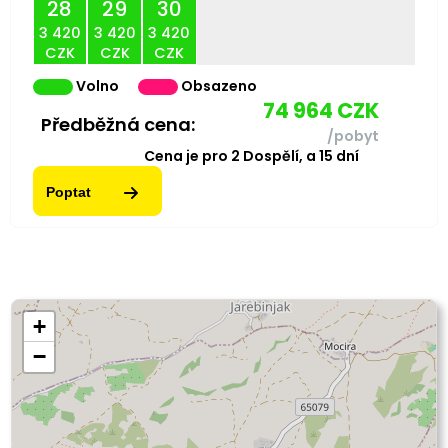
28
29
30
3 420
3 420
3 420
CZK
CZK
CZK
Volno
Obsazeno
74 964
CZK
Předběžná cena:
/pobyt
Cena je pro
2
Dospělí,
a
15
dní
Poptat
+
−