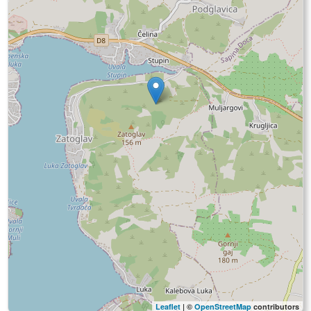
Leaflet
| ©
OpenStreetMap
contributors