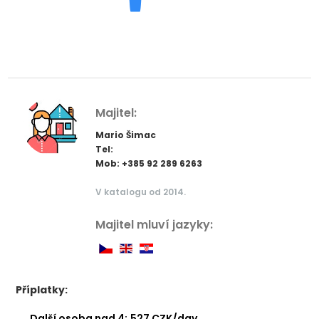
Majitel:
Mario Šimac
Tel:
Mob: +385 92 289 6263
V katalogu od 2014.
Majitel mluví jazyky:
Příplatky:
Další osoba nad 4:
527 CZK/day