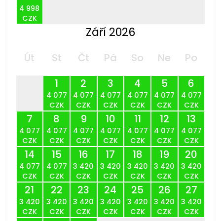
4 998
CZK
Září 2026
Út
St
Čt
Pá
So
Ne
Po
1
2
3
4
5
6
4 077
4 077
4 077
4 077
4 077
4 077
CZK
CZK
CZK
CZK
CZK
CZK
7
8
9
10
11
12
13
4 077
4 077
4 077
4 077
4 077
4 077
4 077
CZK
CZK
CZK
CZK
CZK
CZK
CZK
14
15
16
17
18
19
20
4 077
4 077
3 420
3 420
3 420
3 420
3 420
CZK
CZK
CZK
CZK
CZK
CZK
CZK
21
22
23
24
25
26
27
3 420
3 420
3 420
3 420
3 420
3 420
3 420
CZK
CZK
CZK
CZK
CZK
CZK
CZK