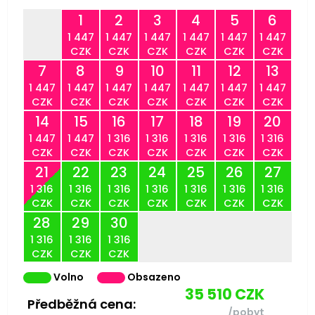
1
2
3
4
5
6
1 447
1 447
1 447
1 447
1 447
1 447
CZK
CZK
CZK
CZK
CZK
CZK
7
8
9
10
11
12
13
1 447
1 447
1 447
1 447
1 447
1 447
1 447
CZK
CZK
CZK
CZK
CZK
CZK
CZK
14
15
16
17
18
19
20
1 447
1 447
1 316
1 316
1 316
1 316
1 316
CZK
CZK
CZK
CZK
CZK
CZK
CZK
21
22
23
24
25
26
27
1 316
1 316
1 316
1 316
1 316
1 316
1 316
CZK
CZK
CZK
CZK
CZK
CZK
CZK
28
29
30
1 316
1 316
1 316
CZK
CZK
CZK
Volno
Obsazeno
35 510
CZK
Předběžná cena:
/pobyt