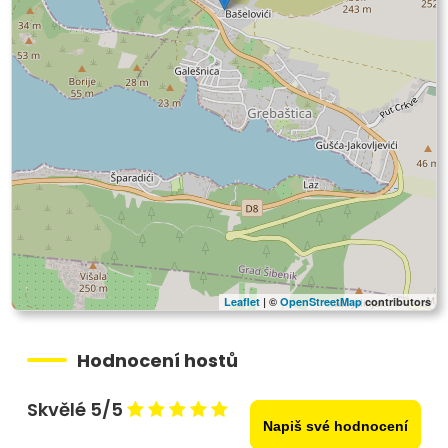
Leaflet
| ©
OpenStreetMap
contributors
Hodnocení hostů
Skvělé 5/5
Napiš své hodnocení