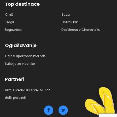
Top destinace
Omiš
Zadar
Trogir
Ostrov Krk
Rogoznica
Destinace v Chorvatsku
Oglašavanje
Oglasi apartman kod nas
Sučelje za vlasnike
Partneři
UBYTOVANIvCHORVATSKU.cz
dalši partneři