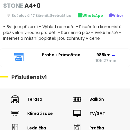
STONE
A4+0
Bašelovići 17 Šibenik,Grebaštica
WhatsApp
Viber
- Byt je v přízemí - Výhled na moře - Písečná a kamenistá
pláž velmi vhodná pro děti - Kamenná pláž - Velké hřiště -
Internet a místní poplatek jsou zahrnuty v ceně
Praha » Primošten
988km
→
10h 27min
Příslušenství
Terasa
Balkón
Klimatizace
TV/SAT
Lednička
Pračka