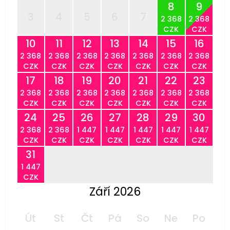
8
9
3
4
5
6
7
2 368
2 368
CZK
CZK
10
11
12
13
14
15
16
2 368
2 368
2 368
2 368
2 368
2 368
2 368
CZK
CZK
CZK
CZK
CZK
CZK
CZK
17
18
19
20
21
22
23
2 368
2 368
2 368
2 368
2 368
2 368
2 368
CZK
CZK
CZK
CZK
CZK
CZK
CZK
24
25
26
27
28
29
30
2 368
2 368
1 447
1 447
1 447
1 447
1 447
CZK
CZK
CZK
CZK
CZK
CZK
CZK
31
1 447
CZK
Září 2026
Út
St
Čt
Pá
So
Ne
Po