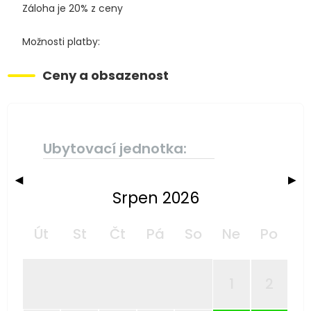
Záloha je 20% z ceny
Možnosti platby:
Ceny a obsazenost
Ubytovací jednotka:
◀
▶
Srpen 2026
Út
St
Čt
Pá
So
Ne
Po
1
2