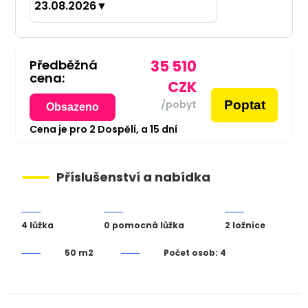
23.08.2026
▼
Předběžná
35 510
cena:
CZK
Poptat
/pobyt
Obsazeno
Cena je pro
2
Dospělí,
a
15
dní
Příslušenství a nabídka
4 lůžka
0 pomocná lůžka
2 ložnice
50 m2
Počet osob: 4