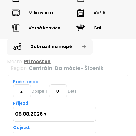
Mikrovlnka
Vařič
Varná konvice
Gril
Zobrazit na mapě
Město:
Primošten
Region:
Centrální Dalmácie - Šibenik
Počet osob
Dospělí
Dětí
Příjezd:
08.08.2026
▼
Odjezd: