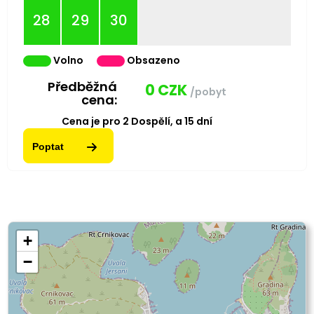
28
29
30
Volno
Obsazeno
Předběžná
0
CZK
/pobyt
cena:
Cena je pro
2
Dospělí,
a
15
dní
Poptat
+
−