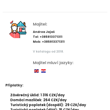
Majitel:
Andrea Jajaš
Tel: +385913371311
Mob: +385913371311
V katalogu od 2018.
Majitel mluví jazyky:
Příplatky:
Závěrečný úklid:
1 316 CZK/day
Domácí mazlíček:
264 CZK/day
Turistický poplatek (dospělí):
29 CZK/day
Turistický poplatek (dítě):
15 CZK/day