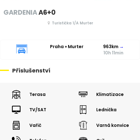
GARDENIA
A6+0
Turistička 1/A Murter
Praha » Murter
963km
→
10h 11min
Příslušenství
Terasa
Klimatizace
TV/SAT
Lednička
Vařič
Varná konvice