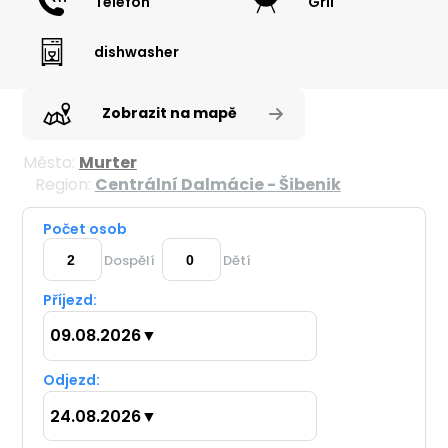
Telefon
Gril
dishwasher
Zobrazit na mapě
Město:
Murter
Region:
Centrální Dalmácie - Šibenik
Počet osob
Dospělí
Dětí
Příjezd:
09.08.2026
▼
Odjezd:
24.08.2026
▼