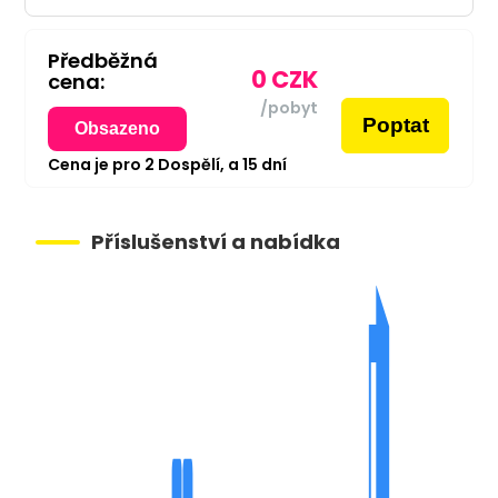
Předběžná
0
CZK
cena:
/pobyt
Poptat
Obsazeno
Cena je pro
2
Dospělí,
a
15
dní
Příslušenství a nabídka