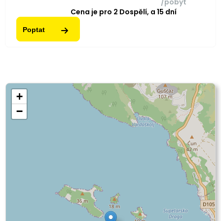
/pobyt
Cena je pro
2
Dospělí,
a
15
dní
Poptat
+
−