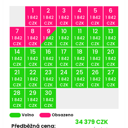
1
2
3
4
5
6
1 842
1 842
1 842
1 842
1 842
1 842
CZK
CZK
CZK
CZK
CZK
CZK
7
8
9
10
11
12
13
1 842
1 842
1 842
1 842
1 842
1 842
1 842
CZK
CZK
CZK
CZK
CZK
CZK
CZK
14
15
16
17
18
19
20
1 842
1 842
1 842
1 842
1 842
1 842
1 842
CZK
CZK
CZK
CZK
CZK
CZK
CZK
21
22
23
24
25
26
27
1 842
1 842
1 842
1 842
1 842
1 842
1 842
CZK
CZK
CZK
CZK
CZK
CZK
CZK
28
29
30
1 842
1 842
1 842
CZK
CZK
CZK
Volno
Obsazeno
34 379
CZK
Předběžná cena: