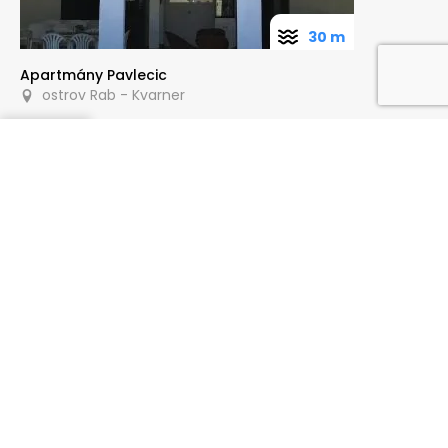
30 m
Apartmány Pavlecic
ostrov Rab - Kvarner
Poptat
20 m
ALF apartmani RAB
ostrov Rab - Kvarner