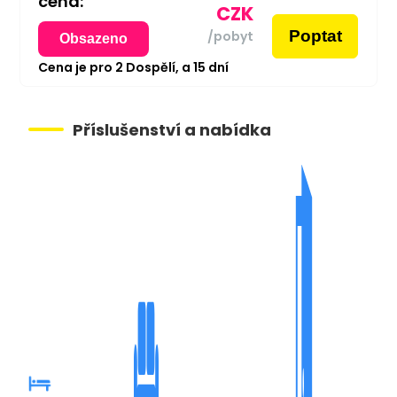
cena:
CZK
Poptat
/pobyt
Obsazeno
Cena je pro
2
Dospělí,
a
15
dní
Příslušenství a nabídka