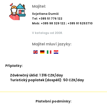
Majitel:
Svjetlana Dumić
Tel: +385 51 776 122
Mob: +385 98 329 122 ; +385 91 5253710
V katalogu od 2008.
Majitel mluví jazyky:
Příplatky:
Závěrečný úklid:
1 316 CZK/day
Turistický poplatek (dospělí):
50 CZK/day
Platební podmínky: