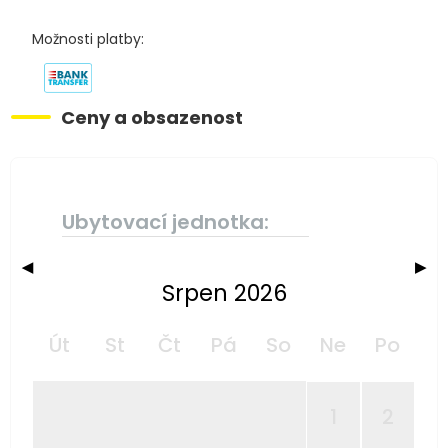
Možnosti platby:
Ceny a obsazenost
Ubytovací jednotka:
◀
▶
Srpen 2026
Út
St
Čt
Pá
So
Ne
Po
1
2