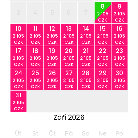
8
9
3
4
5
6
7
2 105
2 105
CZK
CZK
10
11
12
13
14
15
16
2 105
2 105
2 105
2 105
2 105
2 105
2 105
CZK
CZK
CZK
CZK
CZK
CZK
CZK
17
18
19
20
21
22
23
2 105
2 105
2 105
2 105
2 105
2 105
2 105
CZK
CZK
CZK
CZK
CZK
CZK
CZK
24
25
26
27
28
29
30
2 105
2 105
2 105
2 105
2 105
2 105
2 105
CZK
CZK
CZK
CZK
CZK
CZK
CZK
31
2 105
CZK
Září 2026
Út
St
Čt
Pá
So
Ne
Po