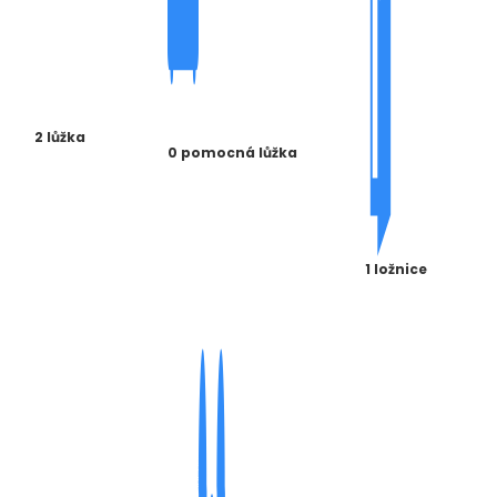
2 lůžka
0 pomocná lůžka
1 ložnice