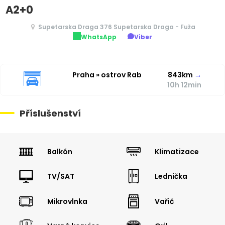
A2+0
Supetarska Draga 376 Supetarska Draga - Fuža
WhatsApp
Viber
Praha » ostrov Rab
843km
→
10h 12min
Příslušenství
Balkón
Klimatizace
TV/SAT
Lednička
Mikrovlnka
Vařič