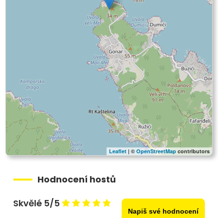
Leaflet
| ©
OpenStreetMap
contributors
Hodnocení hostů
Skvělé 5/5
Napiš své hodnocení