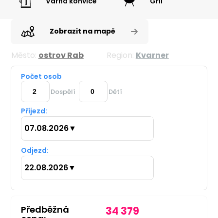
Varná konvice
Gril
Zobrazit na mapě
Město:
ostrov Rab
Region:
Kvarner
Počet osob
Dospělí
Dětí
Příjezd:
07.08.2026
▼
Odjezd:
22.08.2026
▼
Předběžná
34 379