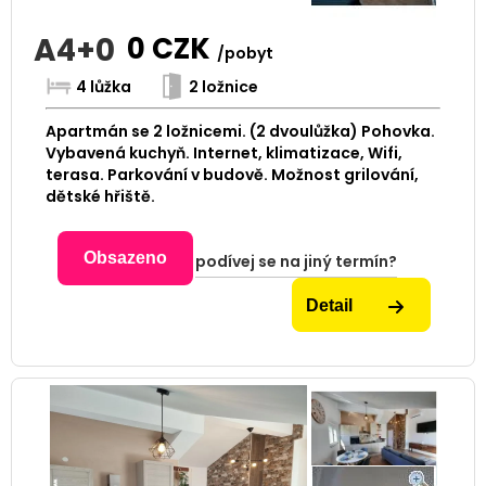
A4+0
0
CZK
/pobyt
4 lůžka
2 ložnice
Apartmán se 2 ložnicemi. (2 dvoulůžka) Pohovka.
Vybavená kuchyň. Internet, klimatizace, Wifi,
terasa. Parkování v budově. Možnost grilování,
dětské hřiště.
Obsazeno
podívej se na jiný termín?
Detail