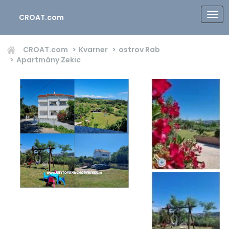
CROAT.com
CROAT.com
Kvarner
ostrov Rab
Apartmány Zekic