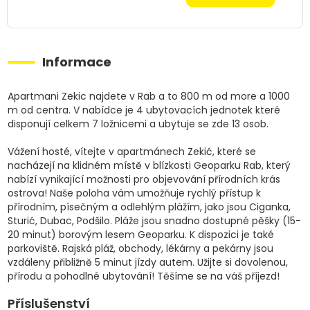
Informace
Apartmani Zekic najdete v Rab a to 800 m od more a 1000
m od centra. V nabídce je 4 ubytovacích jednotek které
disponují celkem 7 ložnicemi a ubytuje se zde 13 osob.
Vážení hosté, vítejte v apartmánech Zekić, které se
nacházejí na klidném místě v blízkosti Geoparku Rab, který
nabízí vynikající možnosti pro objevování přírodních krás
ostrova! Naše poloha vám umožňuje rychlý přístup k
přírodním, písečným a odlehlým plážím, jako jsou Ciganka,
Sturić, Dubac, Podšilo. Pláže jsou snadno dostupné pěšky (15-
20 minut) borovým lesem Geoparku. K dispozici je také
parkoviště. Rajská pláž, obchody, lékárny a pekárny jsou
vzdáleny přibližně 5 minut jízdy autem. Užijte si dovolenou,
přírodu a pohodlné ubytování! Těšíme se na váš příjezd!
Příslušenství