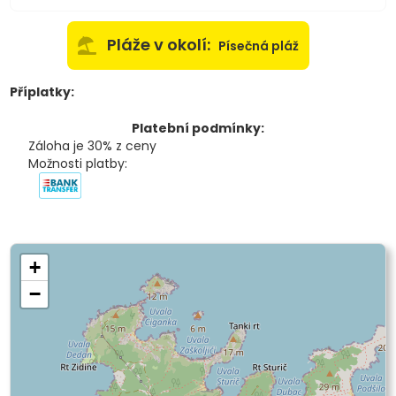
Pláže v okolí:
Písečná pláž
Příplatky:
Platební podmínky:
Záloha je 30% z ceny
Možnosti platby:
+
−