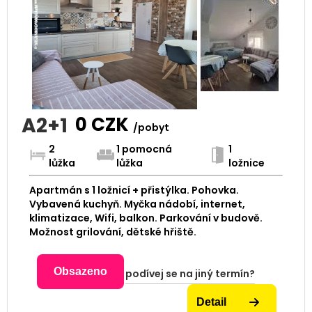
A2+1
0
CZK
/pobyt
2
1 pomocná
1
lůžka
lůžka
ložnice
Apartmán s 1 ložnicí + přistýlka. Pohovka.
Vybavená kuchyň. Myčka nádobí, internet,
klimatizace, Wifi, balkon. Parkování v budově.
Možnost grilování, dětské hřiště.
Obsazeno
podívej se na jiný termín?
Detail