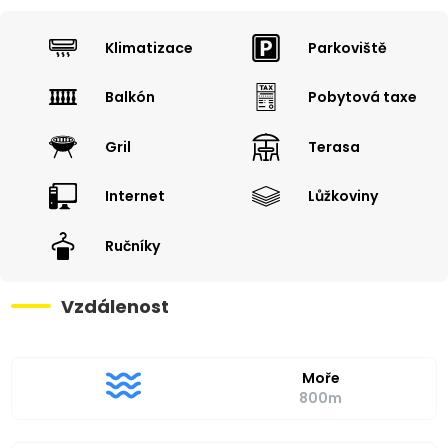
Klimatizace
Parkoviště
Balkón
Pobytová taxe
Gril
Terasa
Internet
Lůžkoviny
Ručníky
Vzdálenost
Moře
800m