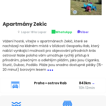
Apartmány Zekic
Lopar 181a Lopar
WhatsApp
Viber
Vážení hosté, vítejte v apartmánech Zekić, které se
nacházejí na klidném místě v blízkosti Geoparku Rab, který
nabízí vynikající možnosti pro objevování přírodních krás
ostrova! Naše poloha vám umožňuje rychlý přístup k
přírodním, písečným a odlehlým plážím, jako jsou Ciganka,
...
Sturić, Dubac, Podšilo. Pláže jsou snadno dostupné pěšky (15-
20 minut) borovým lesem
Praha » ostrov Rab
843km
→
10h 12min