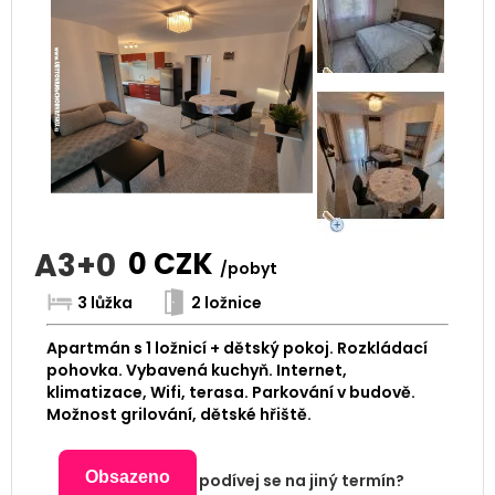
A3+0
0
CZK
/pobyt
3 lůžka
2 ložnice
Apartmán s 1 ložnicí + dětský pokoj. Rozkládací
pohovka. Vybavená kuchyň. Internet,
klimatizace, Wifi, terasa. Parkování v budově.
Možnost grilování, dětské hřiště.
Obsazeno
podívej se na jiný termín?