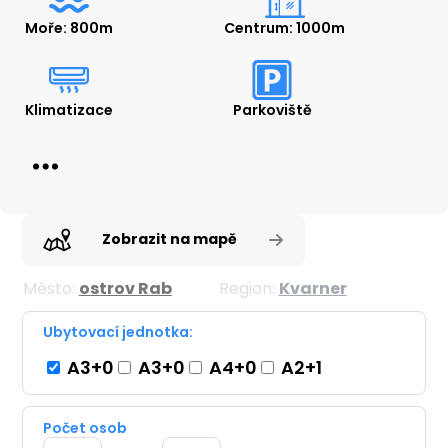
Moře: 800m
Centrum: 1000m
Klimatizace
Parkoviště
Zobrazit na mapě
Město:
ostrov Rab
Region:
Kvarner
Ubytovací jednotka:
A3+0
A3+0
A4+0
A2+1
Počet osob