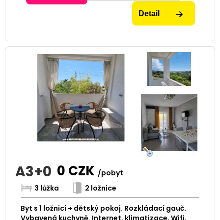
Detail
A3+0
0
CZK
/pobyt
3 lůžka
2 ložnice
Byt s 1 ložnicí + dětský pokoj. Rozkládací gauč.
Vybavená kuchyně. Internet, klimatizace, Wifi,