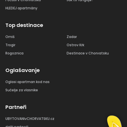
HLEDEJ apartmány
Top destinace
Omiš
Zadar
Trogir
Ostrov Krk
Rogoznica
Destinace v Chorvatsku
Oglašavanje
Oglasi apartman kod nas
Sučelje za vlasnike
Partneři
UBYTOVANIvCHORVATSKU.cz
dalši partneři