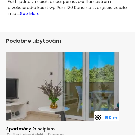
Fakt, jedno z moich dzieci pomazało flamastrem
prześcieradło koszt wg Pani 120 Kuna na szczęście zeszło
i nie
…
See More
Podobné ubytování
150 m
Apartmány Principium
Novi Vinodolski - Kvarner