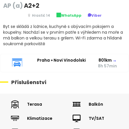
AP (a)
A2+2
Hrastić 14
WhatsApp
Viber
Byt se skládá z ložnice, kuchyně s obývacím pokojem a
koupelny. Nachází se v prvním patře s výhledem na moře a
má balkon a velkou terasu s grilem. Wi-Fi zdarma a hlídané
soukromé parkoviště
Praha » Novi Vinodolski
801km
→
8h 57min
Příslušenství
Terasa
Balkón
Klimatizace
TV/SAT