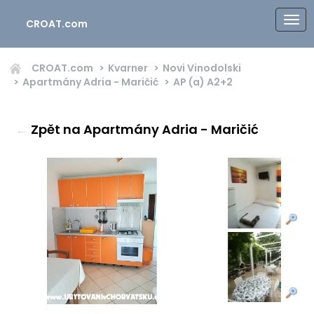
CROAT.com
CROAT.com
Kvarner
Novi Vinodolski
Apartmány Adria - Maričić
AP (a)
A2+2
←
Zpět na Apartmány Adria - Maričić