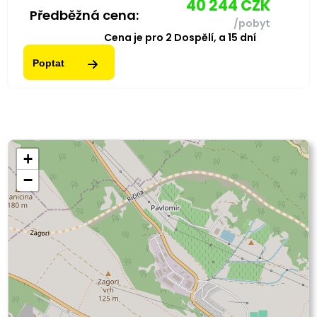
40 244
CZK
Předběžná cena:
/pobyt
Cena je pro
2
Dospělí,
a
15
dní
Poptat
+
−