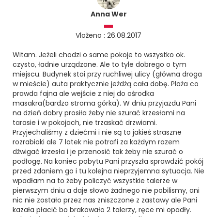
Anna Wer
Vloženo : 26.08.2017
Witam. Jeżeli chodzi o same pokoje to wszystko ok.
czysto, ładnie urządzone. Ale to tyle dobrego o tym
miejscu. Budynek stoi przy ruchliwej ulicy (główna droga
w mieście) auta praktycznie jeżdżą cała dobę. Plaża co
prawda fajna ale wejście z niej do ośrodka
masakra(bardzo stroma górka). W dniu przyjazdu Pani
na dzień dobry prosiła żeby nie szurać krzesłami na
tarasie i w pokojach, nie trzaskać drzwiami.
Przyjechaliśmy z dziećmi i nie są to jakieś straszne
rozrabiaki ale 7 latek nie potrafi za każdym razem
dźwigać krzesła i je przenosić tak żeby nie szurać o
podłogę. Na koniec pobytu Pani przyszła sprawdzić pokój
przed zdaniem go i tu kolejna nieprzyjemna sytuacja. Nie
wpadłam na to żeby policzyć wszystkie talerze w
pierwszym dniu a daje słowo żadnego nie pobilismy, ani
nic nie zostało przez nas zniszczone z zastawy ale Pani
kazała płacić bo brakowało 2 talerzy, ręce mi opadły.