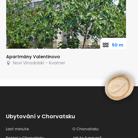
50 m
Apartmány Valentinovo
Novi Vinodolski - Kvarner
Ubytování v Chorvatsku
Last minute
O Chorvatsku
Počasí v Chorvatsku
Jak to funguje?