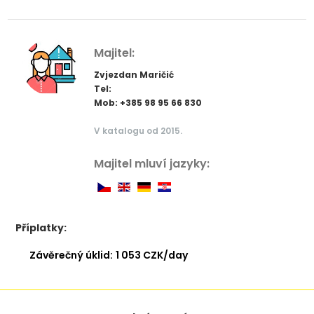
Majitel:
Zvjezdan Maričić
Tel:
Mob: +385 98 95 66 830
V katalogu od 2015.
Majitel mluví jazyky:
Příplatky:
Závěrečný úklid:
1 053 CZK/day