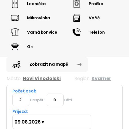
Lednička
Pračka
Mikrovlnka
Vařič
Varná konvice
Telefon
Gril
Zobrazit na mapě
Město:
Novi Vinodolski
Region:
Kvarner
Počet osob
Dospělí
Dětí
Příjezd:
09.08.2026
▼