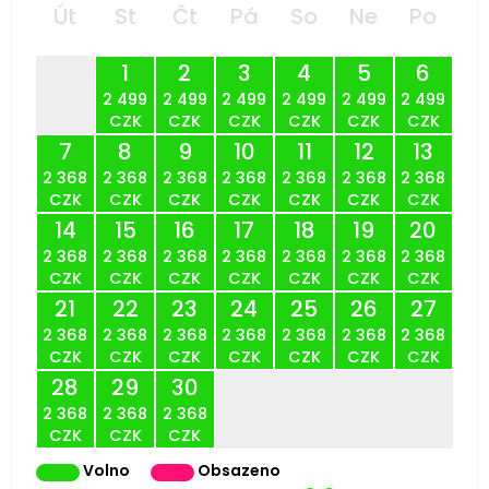
Út
St
Čt
Pá
So
Ne
Po
1
2
3
4
5
6
2 499
2 499
2 499
2 499
2 499
2 499
CZK
CZK
CZK
CZK
CZK
CZK
7
8
9
10
11
12
13
2 368
2 368
2 368
2 368
2 368
2 368
2 368
CZK
CZK
CZK
CZK
CZK
CZK
CZK
14
15
16
17
18
19
20
2 368
2 368
2 368
2 368
2 368
2 368
2 368
CZK
CZK
CZK
CZK
CZK
CZK
CZK
21
22
23
24
25
26
27
2 368
2 368
2 368
2 368
2 368
2 368
2 368
CZK
CZK
CZK
CZK
CZK
CZK
CZK
28
29
30
2 368
2 368
2 368
CZK
CZK
CZK
Volno
Obsazeno