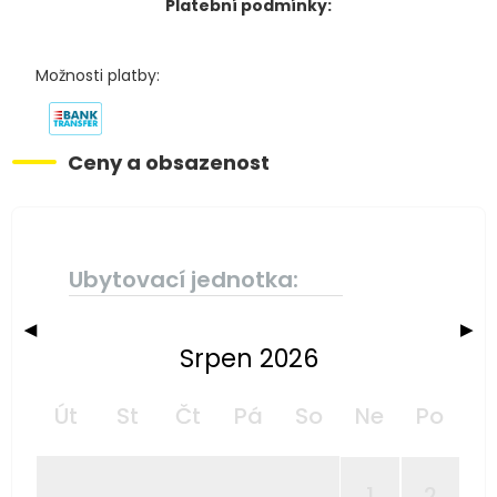
Platební podmínky:
Možnosti platby:
Ceny a obsazenost
Ubytovací jednotka:
◀
▶
Srpen 2026
Út
St
Čt
Pá
So
Ne
Po
1
2