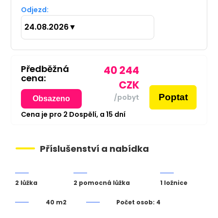
Odjezd:
24.08.2026
▼
Předběžná
40 244
cena:
CZK
Poptat
/pobyt
Obsazeno
Cena je pro
2
Dospělí,
a
15
dní
Příslušenství a nabídka
2 lůžka
2 pomocná lůžka
1 ložnice
40 m2
Počet osob: 4