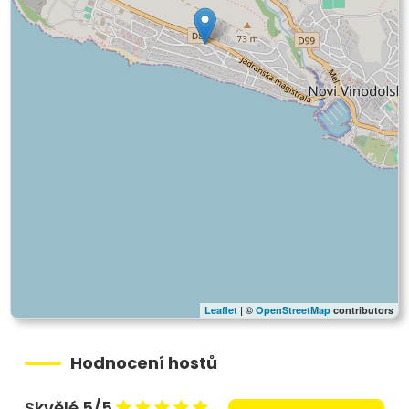
Leaflet
| ©
OpenStreetMap
contributors
Hodnocení hostů
Skvělé 5/5