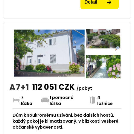
Detail
A7+1
112 051
CZK
/pobyt
7
1 pomocná
4
lůžka
lůžka
ložnice
Dům k soukromému užívání, bez dalších hostů,
každý pokoj je klimatizovaný, v blízkosti veškeré
občanské vybavenosti.