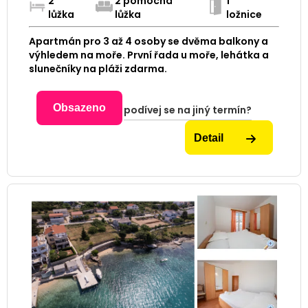
2
2 pomocná
1
lůžka
lůžka
ložnice
Apartmán pro 3 až 4 osoby se dvěma balkony a
výhledem na moře. První řada u moře, lehátka a
slunečníky na pláži zdarma.
Obsazeno
podívej se na jiný termín?
Detail