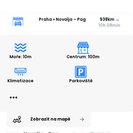
Praha » Novalja – Pag
938km
→
10h 08min
Moře: 10m
Centrum: 100m
Klimatizace
Parkoviště
Zobrazit na mapě