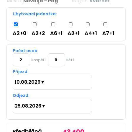
Město:
Novalja – Pag
Region:
Kvarner
Ubytovací jednotka:
A2+0
A2+2
A6+1
A2+1
A4+1
A7+1
Počet osob
Dospělí
Dětí
Příjezd:
10.08.2026
▼
Odjezd:
25.08.2026
▼
Předběžná
43 400