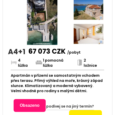
A4+1
67 073
CZK
/pobyt
4
1 pomocná
2
lůžka
lůžka
ložnice
Apartmán v přízemí se samostatným vchodem
přes terasu. Přímý výhled na moře, krásný západ
slunce. Klimatizovaný a moderně vybavený.
Velmi vhodné pro rodiny s malými dětmi.
Obsazeno
podívej se na jiný termín?