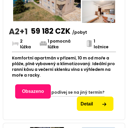
A2+1
59 182
CZK
/pobyt
2
1 pomocná
1
lůžka
lůžka
ložnice
Komfortní apartmán v přízemí, 10 m od moře a
pláže, plně vybavený a klimatizovaný. Ideální pro
ranní kávu a večerní sklenku vína s výhledem na
moře a racky.
Obsazeno
podívej se na jiný termín?
Detail