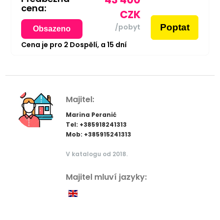
cena:
CZK
Poptat
/pobyt
Obsazeno
Cena je pro
2
Dospělí,
a
15
dní
Majitel:
Marina Peranić
Tel: +385918241313
Mob: +385915241313
V katalogu od 2018.
Majitel mluví jazyky: