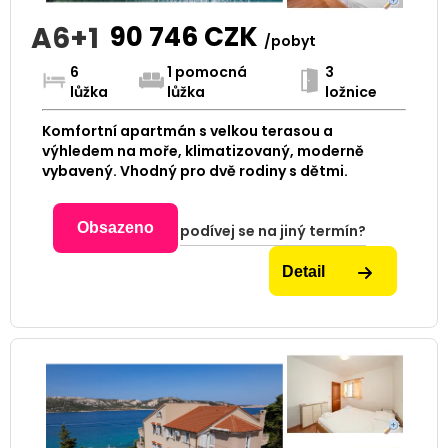
A6+1
90 746
CZK
/pobyt
6
1 pomocná
3
lůžka
lůžka
ložnice
Komfortní apartmán s velkou terasou a
výhledem na moře, klimatizovaný, moderně
vybavený. Vhodný pro dvě rodiny s dětmi.
Obsazeno
podívej se na jiný termín?
Detail