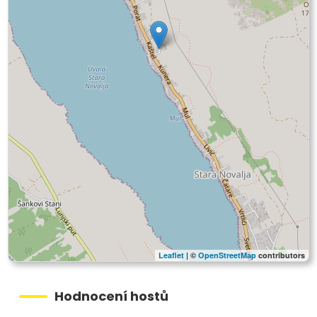
Leaflet
| ©
OpenStreetMap
contributors
Hodnocení hostů