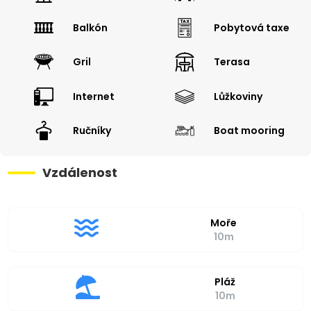
Balkón
Pobytová taxe
Gril
Terasa
Internet
Lůžkoviny
Ručníky
Boat mooring
Vzdálenost
Moře
10m
Pláž
10m