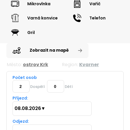
Mikrovlnka
Vařič
Varná konvice
Telefon
Gril
Zobrazit na mapě
Město:
ostrov Krk
Region:
Kvarner
Počet osob
Dospělí
Dětí
Příjezd:
08.08.2026
▼
Odjezd: