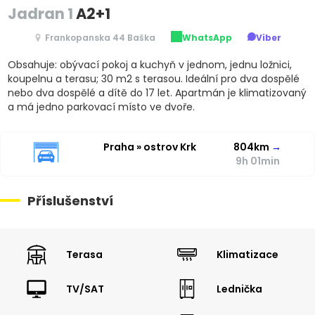
Jadran 1
A2+1
Frankopanska 44 Baška
WhatsApp
Viber
Obsahuje: obývací pokoj a kuchyň v jednom, jednu ložnici,
koupelnu a terasu; 30 m2 s terasou. Ideální pro dva dospělé
nebo dva dospělé a dítě do 17 let. Apartmán je klimatizovaný
a má jedno parkovací místo ve dvoře.
Praha » ostrov Krk
804km
→
9h 01min
Příslušenství
Terasa
Klimatizace
TV/SAT
Lednička