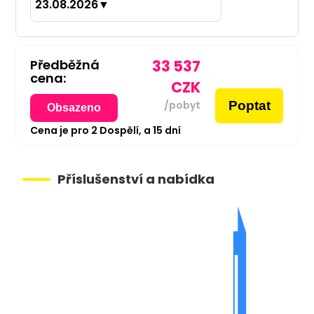
23.08.2026
▼
Předběžná
33 537
cena:
CZK
Poptat
/pobyt
Obsazeno
Cena je pro
2
Dospělí,
a
15
dní
Příslušenství a nabídka