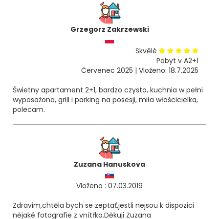
Grzegorz Zakrzewski
Skvělé
Pobyt v A2+1
Červenec 2025 | Vloženo: 18.7.2025
Świetny apartament 2+1, bardzo czysto, kuchnia w pełni
wyposażona, grill i parking na posesji, miła właścicielka,
polecam.
Zuzana Hanuskova
Vloženo : 07.03.2019
Zdravim,chtěla bych se zeptať,jestli nejsou k dispozici
nějaké fotografie z vnítřka.Děkuji Zuzana