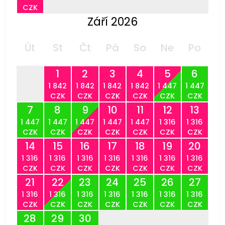
CZK
Září 2026
Út
St
Čt
Pá
So
Ne
Po
1
2
3
4
5
6
1 842
1 842
1 842
1 842
1 447
1 447
CZK
CZK
CZK
CZK
CZK
CZK
7
8
9
10
11
12
13
1 447
1 447
1 447
1 447
1 447
1 316
1 316
CZK
CZK
CZK
CZK
CZK
CZK
CZK
14
15
16
17
18
19
20
1 316
1 316
1 316
1 316
1 316
1 316
1 316
CZK
CZK
CZK
CZK
CZK
CZK
CZK
21
22
23
24
25
26
27
1 316
1 316
1 316
1 316
1 316
1 316
1 316
CZK
CZK
CZK
CZK
CZK
CZK
CZK
28
29
30