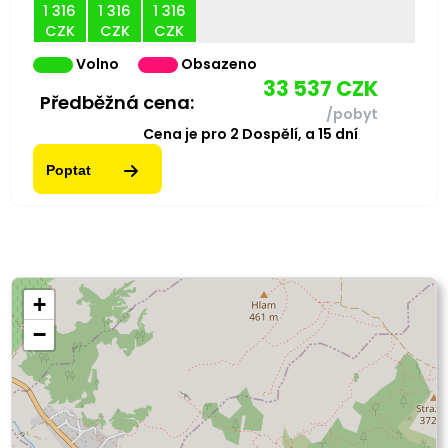
1 316
1 316
1 316
CZK
CZK
CZK
Volno
Obsazeno
33 537
CZK
Předběžná cena:
/pobyt
Cena je pro
2
Dospělí,
a
15
dní
Poptat
+
−