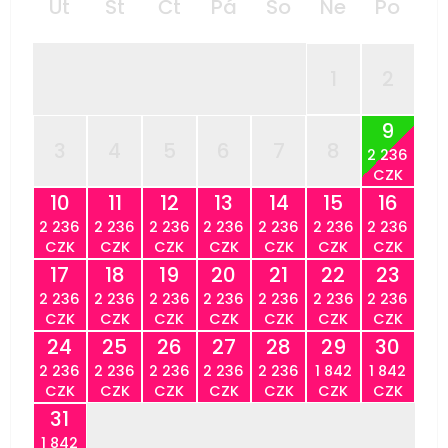
Út
St
Čt
Pá
So
Ne
Po
1
2
9
3
4
5
6
7
8
2 236
CZK
10
11
12
13
14
15
16
2 236
2 236
2 236
2 236
2 236
2 236
2 236
CZK
CZK
CZK
CZK
CZK
CZK
CZK
17
18
19
20
21
22
23
2 236
2 236
2 236
2 236
2 236
2 236
2 236
CZK
CZK
CZK
CZK
CZK
CZK
CZK
24
25
26
27
28
29
30
2 236
2 236
2 236
2 236
2 236
1 842
1 842
CZK
CZK
CZK
CZK
CZK
CZK
CZK
31
1 842