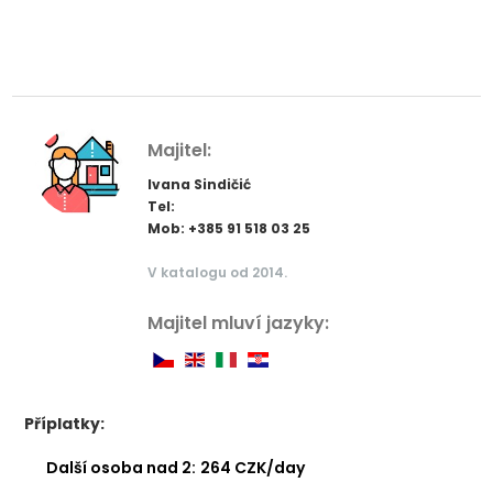
Majitel:
Ivana Sindičić
Tel:
Mob: +385 91 518 03 25
V katalogu od 2014.
Majitel mluví jazyky:
Příplatky:
Další osoba nad 2:
264 CZK/day