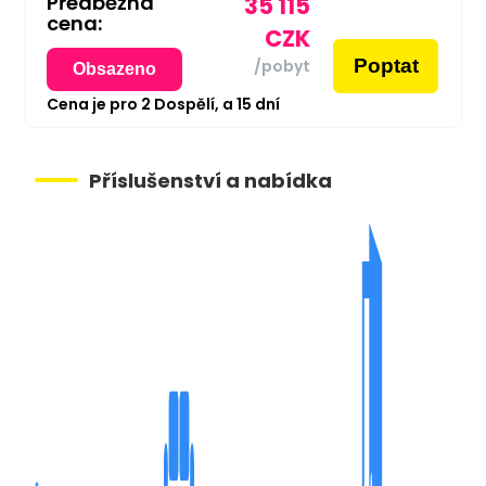
Předběžná
35 115
cena:
CZK
Poptat
/pobyt
Obsazeno
Cena je pro
2
Dospělí,
a
15
dní
Příslušenství a nabídka