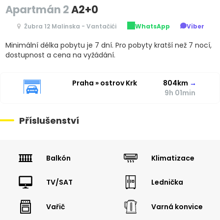
Apartmán 2
A2+0
Žubra 12 Malinska - Vantačići
WhatsApp
Viber
Minimální délka pobytu je 7 dní. Pro pobyty kratší než 7 nocí,
dostupnost a cena na vyžádání.
Praha » ostrov Krk
804km
→
9h 01min
Příslušenství
Balkón
Klimatizace
TV/SAT
Lednička
Vařič
Varná konvice