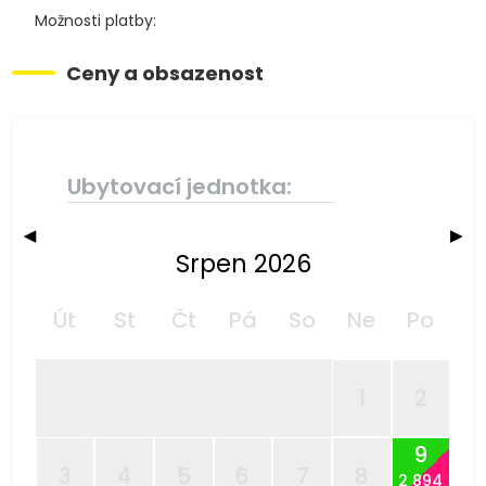
Možnosti platby:
Ceny a obsazenost
Ubytovací jednotka:
◀
▶
Srpen 2026
Út
St
Čt
Pá
So
Ne
Po
1
2
9
3
4
5
6
7
8
2 894