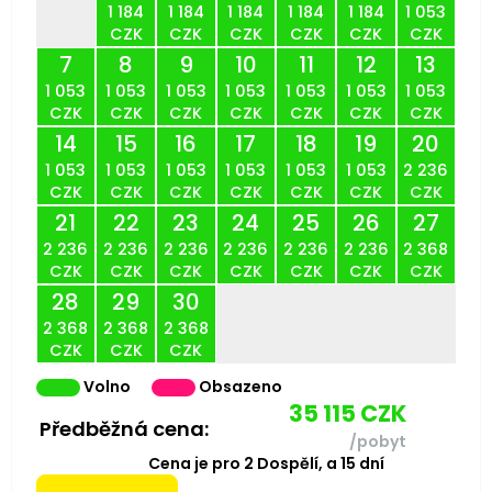
1 184
1 184
1 184
1 184
1 184
1 053
CZK
CZK
CZK
CZK
CZK
CZK
7
8
9
10
11
12
13
1 053
1 053
1 053
1 053
1 053
1 053
1 053
CZK
CZK
CZK
CZK
CZK
CZK
CZK
14
15
16
17
18
19
20
1 053
1 053
1 053
1 053
1 053
1 053
2 236
CZK
CZK
CZK
CZK
CZK
CZK
CZK
21
22
23
24
25
26
27
2 236
2 236
2 236
2 236
2 236
2 236
2 368
CZK
CZK
CZK
CZK
CZK
CZK
CZK
28
29
30
2 368
2 368
2 368
CZK
CZK
CZK
Volno
Obsazeno
35 115
CZK
Předběžná cena:
/pobyt
Cena je pro
2
Dospělí,
a
15
dní