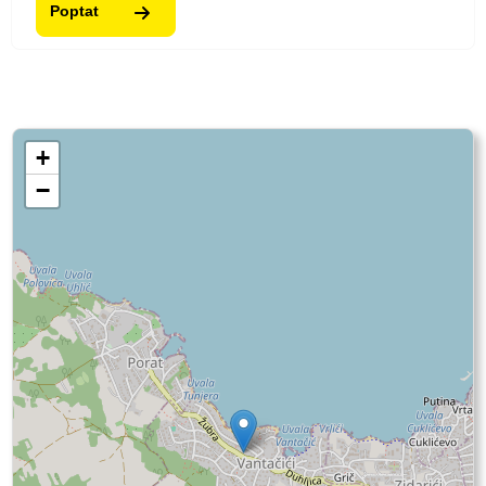
Poptat
+
−