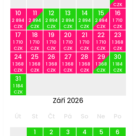
CZK
10
11
12
13
14
15
16
2 894
2 894
2 894
2 894
2 894
2 894
1 710
CZK
CZK
CZK
CZK
CZK
CZK
CZK
17
18
19
20
21
22
23
1 710
1 710
1 710
1 710
1 710
1 710
1 368
CZK
CZK
CZK
CZK
CZK
CZK
CZK
24
25
26
27
28
29
30
1 368
1 368
1 368
1 368
1 368
1 368
1 184
CZK
CZK
CZK
CZK
CZK
CZK
CZK
31
1 184
CZK
Září 2026
Út
St
Čt
Pá
So
Ne
Po
1
2
3
4
5
6