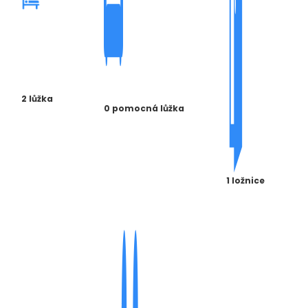
2 lůžka
0 pomocná lůžka
1 ložnice