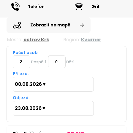
Telefon
Gril
Zobrazit na mapě
Město:
ostrov Krk
Region:
Kvarner
Počet osob
Dospělí
Dětí
Příjezd:
08.08.2026
▼
Odjezd:
23.08.2026
▼