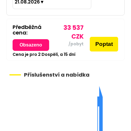
21.08.2026
▼
Předběžná
33 537
cena:
CZK
Poptat
/pobyt
Obsazeno
Cena je pro
2
Dospělí,
a
15
dní
Příslušenství a nabídka