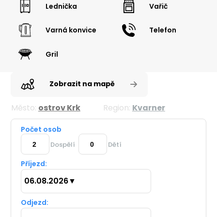
Lednička
Vařič
Varná konvice
Telefon
Gril
Zobrazit na mapě
Město:
ostrov Krk
Region:
Kvarner
Počet osob
Dospělí
Dětí
Příjezd:
06.08.2026
▼
Odjezd: