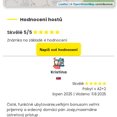
Leaflet
| ©
OpenStreetMap
contributors
Hodnocení hostů
Skvělé 5/5
Známka na základě 4 hodnocení
Napiš své hodnocení
Kristína
Skvělé
Pobyt v A2+2
Srpen 2025 | Vloženo: 11.8.2025
Čisté, funkčné ubytovanie,veľkým bonusom veľmi
príjemný a srdecný domáci pán Josip,maximálne
ústretový prístup .