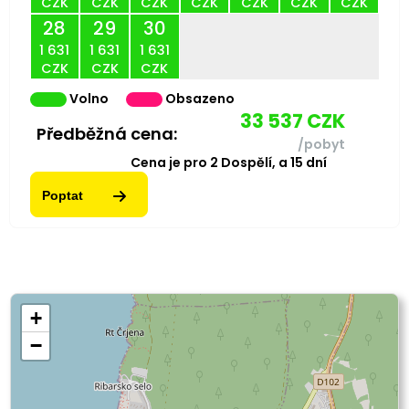
CZK
CZK
CZK
CZK
CZK
CZK
CZK
28
29
30
1 631
1 631
1 631
CZK
CZK
CZK
Volno
Obsazeno
33 537
CZK
Předběžná cena:
/pobyt
Cena je pro
2
Dospělí,
a
15
dní
Poptat
+
−