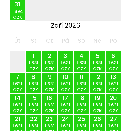
31
1 894
CZK
Září 2026
Út
St
Čt
Pá
So
Ne
Po
1
2
3
4
5
6
1 631
1 631
1 631
1 631
1 631
1 631
CZK
CZK
CZK
CZK
CZK
CZK
7
8
9
10
11
12
13
1 631
1 631
1 631
1 631
1 631
1 631
1 631
CZK
CZK
CZK
CZK
CZK
CZK
CZK
14
15
16
17
18
19
20
1 631
1 631
1 631
1 631
1 631
1 631
1 631
CZK
CZK
CZK
CZK
CZK
CZK
CZK
21
22
23
24
25
26
27
1 631
1 631
1 631
1 631
1 631
1 631
1 631