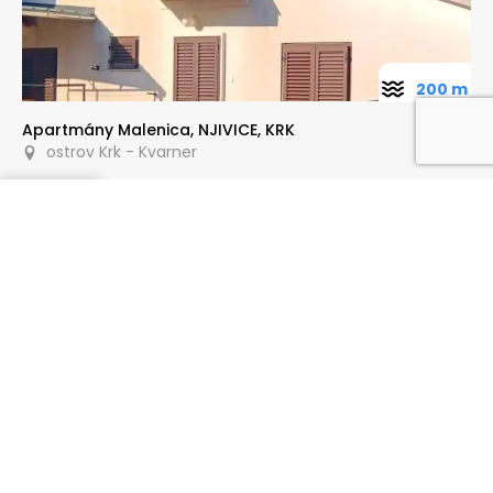
200 m
Apartmány Malenica, NJIVICE, KRK
ostrov Krk - Kvarner
Poptat
700 m
Apartmány Josip - Malinska, Krk