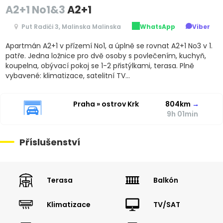
A2+1 No1&3
A2+1
Put Radići 3, Malinska Malinska
WhatsApp
Viber
Apartmán A2+1 v přízemí No1, a úplně se rovnat A2+1 No3 v 1.
patře. Jedna ložnice pro dvě osoby s povlečením, kuchyň,
koupelna, obývací pokoj se 1-2 přistýlkami, terasa. Plně
vybavené: klimatizace, satelitní TV...
Praha » ostrov Krk
804km
→
9h 01min
Příslušenství
Terasa
Balkón
Klimatizace
TV/SAT