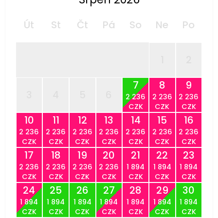
Út
St
Čt
Pá
So
Ne
Po
1
2
7
8
9
3
4
5
6
2 236
2 236
2 236
CZK
CZK
CZK
10
11
12
13
14
15
16
2 236
2 236
2 236
2 236
2 236
2 236
2 236
CZK
CZK
CZK
CZK
CZK
CZK
CZK
17
18
19
20
21
22
23
2 236
2 236
2 236
2 236
1 894
1 894
1 894
CZK
CZK
CZK
CZK
CZK
CZK
CZK
24
25
26
27
28
29
30
1 894
1 894
1 894
1 894
1 894
1 894
1 894
CZK
CZK
CZK
CZK
CZK
CZK
CZK