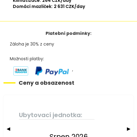
Klimatizace:
264 CZK/day
Domácí mazlíček:
2 631 CZK/day
Platební podmínky:
Záloha je 30% z ceny
Možnosti platby:
,
Ceny a obsazenost
Ubytovací jednotka:
◀
▶
Srpen 2026