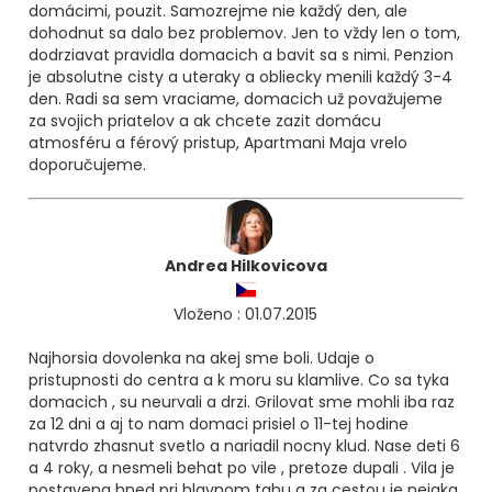
domácimi, pouzit. Samozrejme nie každý den, ale
dohodnut sa dalo bez problemov. Jen to vždy len o tom,
dodrziavat pravidla domacich a bavit sa s nimi. Penzion
je absolutne cisty a uteraky a obliecky menili každý 3-4
den. Radi sa sem vraciame, domacich už považujeme
za svojich priatelov a ak chcete zazit domácu
atmosféru a férový pristup, Apartmani Maja vrelo
doporučujeme.
Andrea Hilkovicova
Vloženo : 01.07.2015
Najhorsia dovolenka na akej sme boli. Udaje o
pristupnosti do centra a k moru su klamlive. Co sa tyka
domacich , su neurvali a drzi. Grilovat sme mohli iba raz
za 12 dni a aj to nam domaci prisiel o 11-tej hodine
natvrdo zhasnut svetlo a nariadil nocny klud. Nase deti 6
a 4 roky, a nesmeli behat po vile , pretoze dupali . Vila je
postavena hned pri hlavnom tahu a za cestou je nejaka