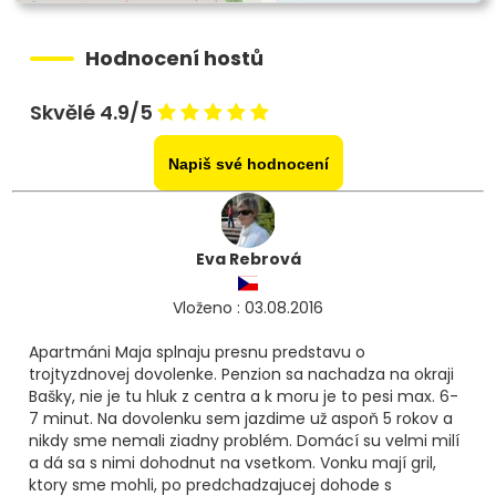
Hodnocení hostů
Skvělé 4.9/5
Napiš své hodnocení
Eva Rebrová
Vloženo : 03.08.2016
Apartmáni Maja splnaju presnu predstavu o
trojtyzdnovej dovolenke. Penzion sa nachadza na okraji
Bašky, nie je tu hluk z centra a k moru je to pesi max. 6-
7 minut. Na dovolenku sem jazdime už aspoň 5 rokov a
nikdy sme nemali ziadny problém. Domácí su velmi milí
a dá sa s nimi dohodnut na vsetkom. Vonku mají gril,
ktory sme mohli, po predchadzajucej dohode s