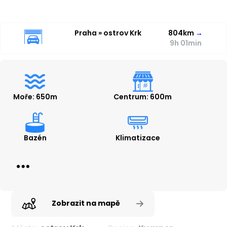
Praha » ostrov Krk
804km
→
9h 01min
Moře: 650m
Centrum: 600m
Bazén
Klimatizace
Zobrazit na mapě