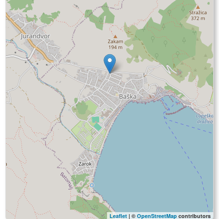
Leaflet
| ©
OpenStreetMap
contributors