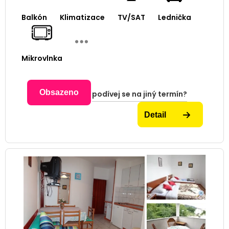
Balkón
Klimatizace
TV/SAT
Lednička
Mikrovlnka
Obsazeno
podívej se na jiný termín?
Detail