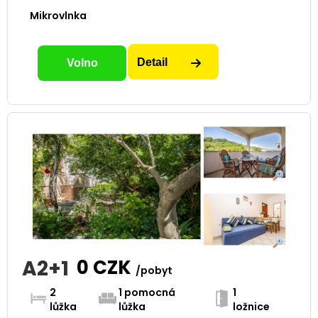
Mikrovlnka
Detail
Volno
A2+1
0
CZK
/pobyt
2
1 pomocná
1
lůžka
lůžka
ložnice