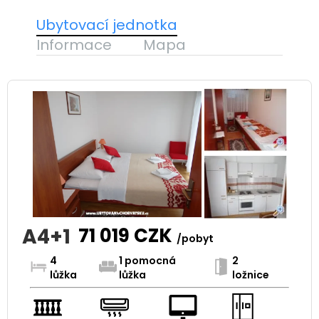
Ubytovací jednotka
Informace
Mapa
A4+1
71 019
CZK
/pobyt
4
1 pomocná
2
lůžka
lůžka
ložnice