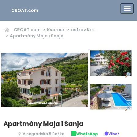
CROAT.com
CROAT.com
Kvarner
ostrov Krk
Apartmány Maja i Sanja
Apartmány Maja i Sanja
Vinogradska 5 Baška
WhatsApp
Viber