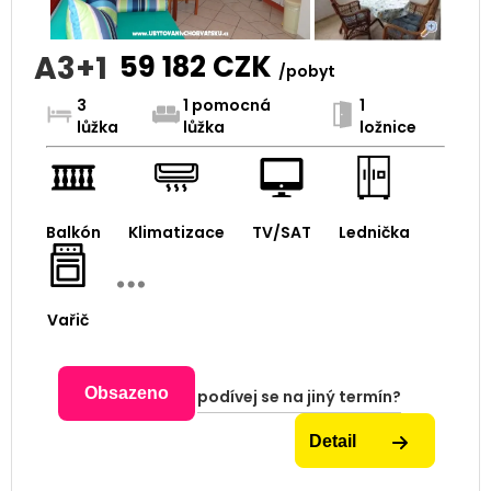
A3+1
59 182
CZK
/pobyt
3
1 pomocná
1
lůžka
lůžka
ložnice
Balkón
Klimatizace
TV/SAT
Lednička
Vařič
Obsazeno
podívej se na jiný termín?
Detail