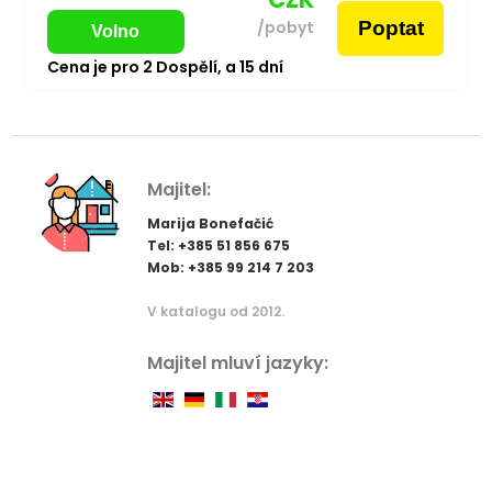
Poptat
/pobyt
Volno
Cena je pro
2
Dospělí,
a
15
dní
Majitel:
Marija Bonefačić
Tel: +385 51 856 675
Mob: +385 99 214 7 203
V katalogu od 2012.
Majitel mluví jazyky: