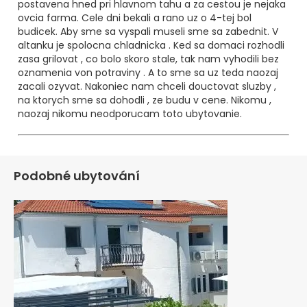
postavena hned pri hlavnom tahu a za cestou je nejaka
ovcia farma. Cele dni bekali a rano uz o 4-tej bol
budicek. Aby sme sa vyspali museli sme sa zabednit. V
altanku je spolocna chladnicka . Ked sa domaci rozhodli
zasa grilovat , co bolo skoro stale, tak nam vyhodili bez
oznamenia von potraviny . A to sme sa uz teda naozaj
zacali ozyvat. Nakoniec nam chceli douctovat sluzby ,
na ktorych sme sa dohodli , ze budu v cene. Nikomu ,
naozaj nikomu neodporucam toto ubytovanie.
Podobné ubytování