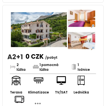
A2+1
0
CZK
/pobyt
2
1 pomocná
1
lůžka
lůžka
ložnice
Terasa
Klimatizace
TV/SAT
Lednička