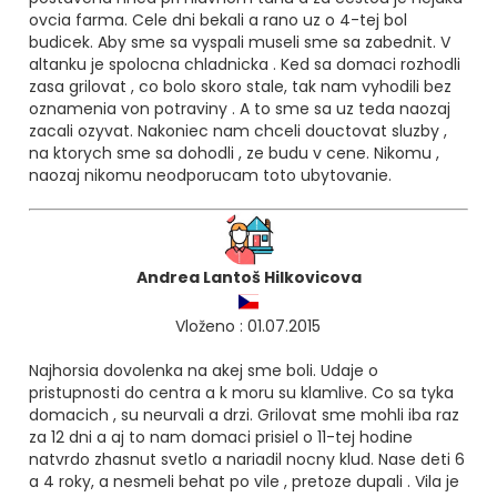
ovcia farma. Cele dni bekali a rano uz o 4-tej bol
budicek. Aby sme sa vyspali museli sme sa zabednit. V
altanku je spolocna chladnicka . Ked sa domaci rozhodli
zasa grilovat , co bolo skoro stale, tak nam vyhodili bez
oznamenia von potraviny . A to sme sa uz teda naozaj
zacali ozyvat. Nakoniec nam chceli douctovat sluzby ,
na ktorych sme sa dohodli , ze budu v cene. Nikomu ,
naozaj nikomu neodporucam toto ubytovanie.
Andrea Lantoš Hilkovicova
Vloženo : 01.07.2015
Najhorsia dovolenka na akej sme boli. Udaje o
pristupnosti do centra a k moru su klamlive. Co sa tyka
domacich , su neurvali a drzi. Grilovat sme mohli iba raz
za 12 dni a aj to nam domaci prisiel o 11-tej hodine
natvrdo zhasnut svetlo a nariadil nocny klud. Nase deti 6
a 4 roky, a nesmeli behat po vile , pretoze dupali . Vila je