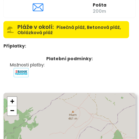
Pošta
200m
Pláže v okolí:
Písečná pláž, Betonová pláž,
Oblázková pláž
Příplatky:
Platební podmínky:
Možnosti platby:
+
−