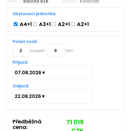
Město:
ostrov Krk
Region:
Kvarner
Ubytovací jednotka:
A4+1
A3+1
A2+1
A2+1
Počet osob
Dospělí
Dětí
Příjezd:
07.08.2026
▼
Odjezd:
22.08.2026
▼
Předběžná
71 019
cena:
CZK