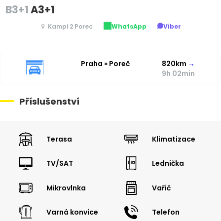
B3+1
A3+1
Kampi 2 Porec
WhatsApp
Viber
Praha » Poreč
820km
→
9h 02min
Příslušenství
Terasa
Klimatizace
TV/SAT
Lednička
Mikrovlnka
Vařič
Varná konvice
Telefon