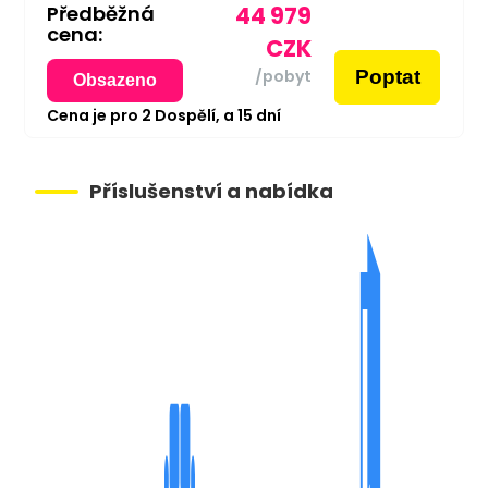
Předběžná
44 979
cena:
CZK
Poptat
/pobyt
Obsazeno
Cena je pro
2
Dospělí,
a
15
dní
Příslušenství a nabídka