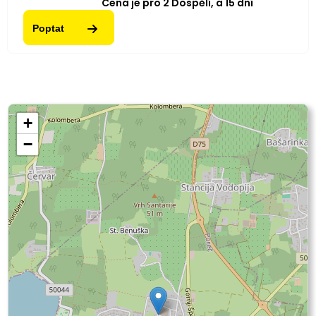
Cena je pro
2
Dospělí,
a
15
dní
Poptat
+
−