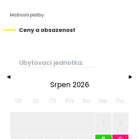
Možnosti platby:
Ceny a obsazenost
Ubytovací jednotka:
◀
▶
Srpen 2026
Út
St
Čt
Pá
So
Ne
Po
1
2