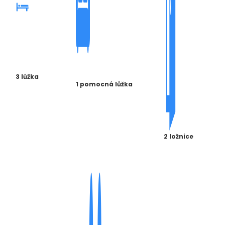
3 lůžka
1 pomocná lůžka
2 ložnice