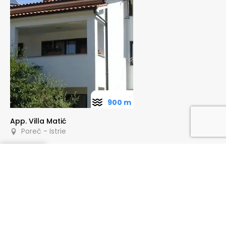
900 m
App. Villa Matić
Poreč - Istrie
Poptat