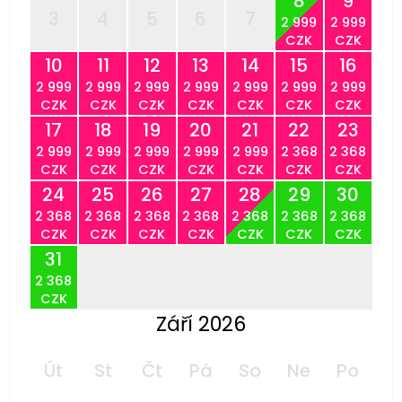
8
9
3
4
5
6
7
2 999
2 999
CZK
CZK
10
11
12
13
14
15
16
2 999
2 999
2 999
2 999
2 999
2 999
2 999
CZK
CZK
CZK
CZK
CZK
CZK
CZK
17
18
19
20
21
22
23
2 999
2 999
2 999
2 999
2 999
2 368
2 368
CZK
CZK
CZK
CZK
CZK
CZK
CZK
24
25
26
27
28
29
30
2 368
2 368
2 368
2 368
2 368
2 368
2 368
CZK
CZK
CZK
CZK
CZK
CZK
CZK
31
2 368
CZK
Září 2026
Út
St
Čt
Pá
So
Ne
Po