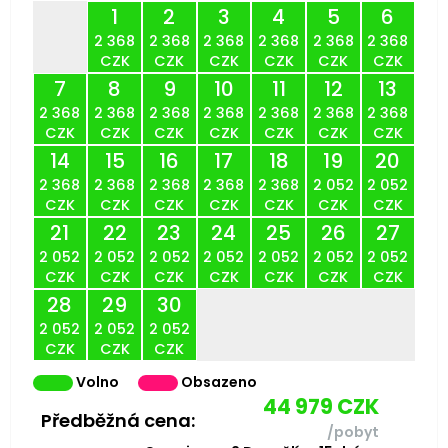
1
2
3
4
5
6
2 368
2 368
2 368
2 368
2 368
2 368
CZK
CZK
CZK
CZK
CZK
CZK
7
8
9
10
11
12
13
2 368
2 368
2 368
2 368
2 368
2 368
2 368
CZK
CZK
CZK
CZK
CZK
CZK
CZK
14
15
16
17
18
19
20
2 368
2 368
2 368
2 368
2 368
2 052
2 052
CZK
CZK
CZK
CZK
CZK
CZK
CZK
21
22
23
24
25
26
27
2 052
2 052
2 052
2 052
2 052
2 052
2 052
CZK
CZK
CZK
CZK
CZK
CZK
CZK
28
29
30
2 052
2 052
2 052
CZK
CZK
CZK
Volno
Obsazeno
44 979
CZK
Předběžná cena:
/pobyt