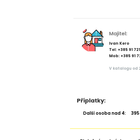
Majitel:
Ivan Kero
Tel: +385 91 72
Mob: +385 91 
V katalogu od 
Příplatky:
Další osoba nad 4:
395