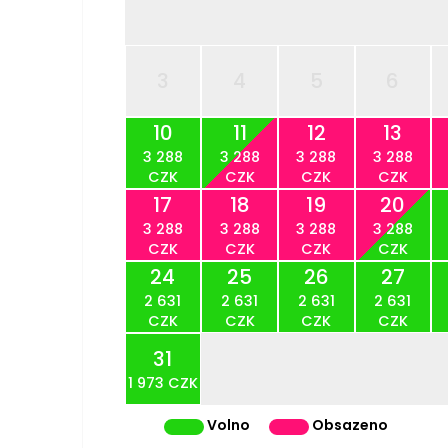
3
4
5
6
10
11
12
13
3 288
3 288
3 288
3 288
CZK
CZK
CZK
CZK
17
18
19
20
3 288
3 288
3 288
3 288
CZK
CZK
CZK
CZK
24
25
26
27
2 631
2 631
2 631
2 631
CZK
CZK
CZK
CZK
31
1 973 CZK
Volno
Obsazeno