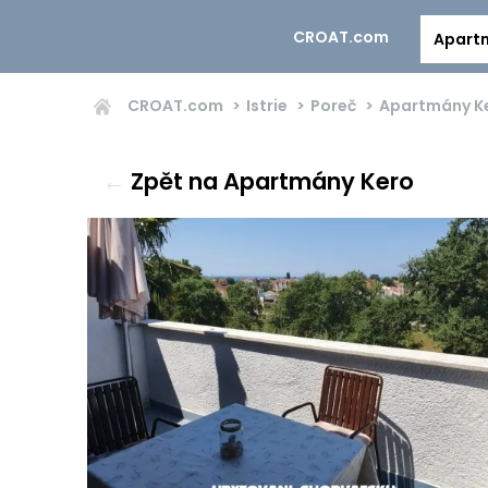
CROAT.com
Apart
CROAT.com
Istrie
Poreč
Apartmány K
←
Zpět na Apartmány Kero