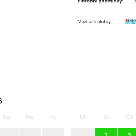
Platební podmínky:
Možnosti platby:
6
So
Ne
Po
Út
St
Čt
1
2