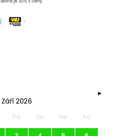
Záloha je 30% z ceny
,
▶
Září 2026
Pá
So
Ne
Po
3
4
5
6