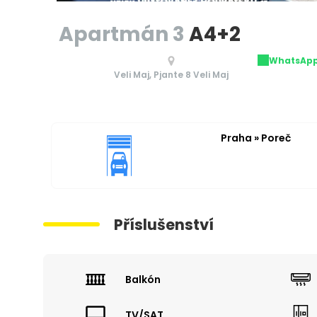
Apartmán 3
A4+2
WhatsAp
Veli Maj, Pjante 8 Veli Maj
Praha » Poreč
Příslušenství
Balkón
TV/SAT