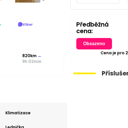
Předběžná
p
Viber
cena:
Obsazeno
Cena je pro
820km
→
9h 02min
Přísluše
Klimatizace
Lednička