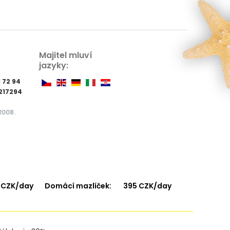
Majitel mluví
jazyky:
1 72 94
7217294
2008.
 CZK/day
Domácí mazlíček:
395 CZK/day