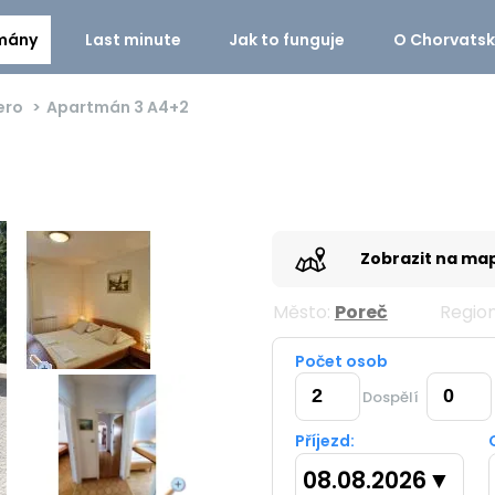
mány
Last minute
Jak to funguje
O Chorvats
ero
Apartmán 3
A4+2
Zobrazit na ma
Město:
Poreč
Regio
Počet osob
Dospělí
Příjezd:
08.08.2026
▼