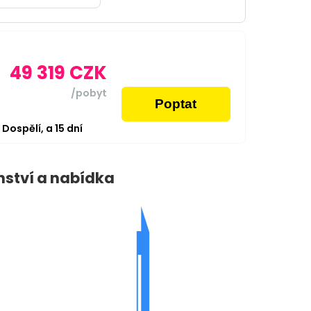
49 319
CZK
/pobyt
Poptat
2
Dospělí,
a
15
dní
nství a nabídka