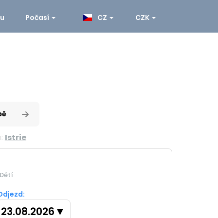
ku
Počasí
CZ
CZK
pě
n:
Istrie
Dětí
Odjezd:
23.08.2026
▼