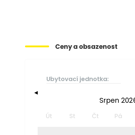
Ceny a obsazenost
Ubytovací jednotka:
◀
Srpen 202
Út
St
Čt
Pá