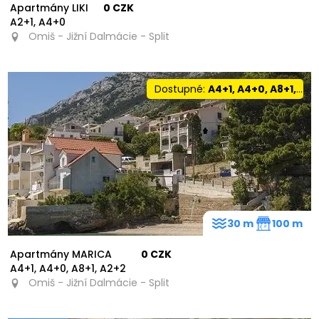
Apartmány LIKI
0 CZK
A2+1, A4+0
Omiš - Jižní Dalmácie - Split
Dostupné:
A4+1, A4+0, A8+1, A2+2
30 m
100 m
Apartmány MARICA
0 CZK
A4+1, A4+0, A8+1, A2+2
Omiš - Jižní Dalmácie - Split