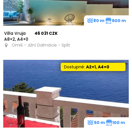
80 m
600 m
Villa Vruja
46 031 CZK
A8+2, A4+0
Omiš - Jižní Dalmácie - Split
Dostupné:
A2+1, A4+0
50 m
100 m