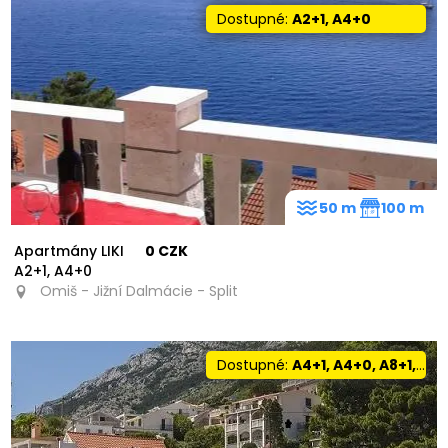
Dostupné:
A2+1, A4+0
50 m
100 m
Apartmány LIKI
0 CZK
A2+1, A4+0
Omiš - Jižní Dalmácie - Split
Dostupné:
A4+1, A4+0, A8+1, A2+2