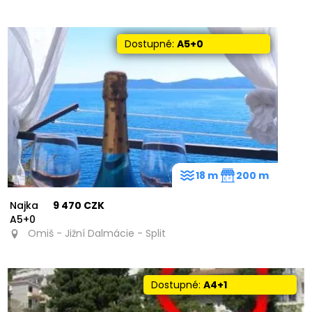
Dostupné:
A5+0
18 m
200 m
Najka
9 470 CZK
A5+0
Omiš - Jižní Dalmácie - Split
Dostupné:
A4+1