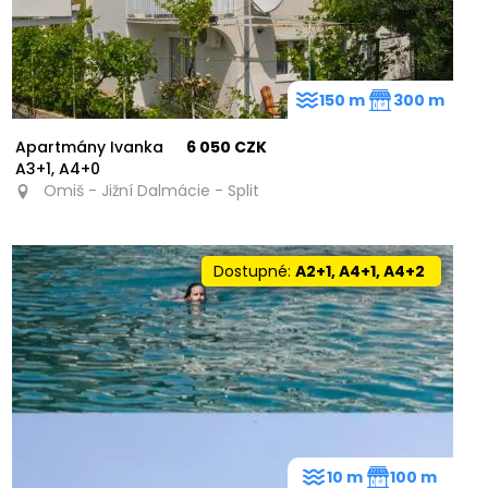
150 m
300 m
Apartmány Ivanka
6 050 CZK
A3+1, A4+0
Omiš - Jižní Dalmácie - Split
Dostupné:
A2+1, A4+1, A4+2
10 m
100 m