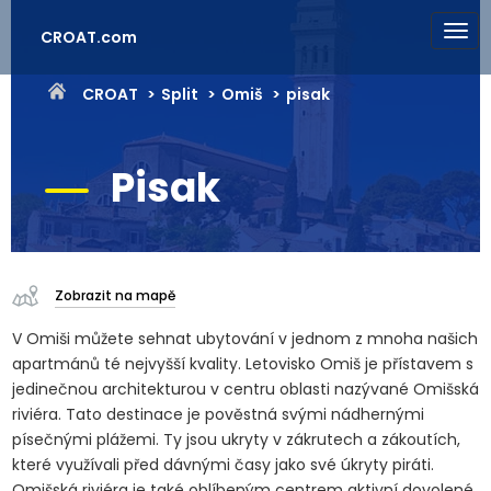
CROAT.com
CROAT
Split
Omiš
pisak
Pisak
Zobrazit na mapě
V Omiši můžete sehnat ubytování v jednom z mnoha našich
apartmánů té nejvyšší kvality. Letovisko Omiš je přístavem s
jedinečnou architekturou v centru oblasti nazývané Omišská
riviéra. Tato destinace je pověstná svými nádhernými
písečnými plážemi. Ty jsou ukryty v zákrutech a zákoutích,
které využívali před dávnými časy jako své úkryty piráti.
Omišská riviéra je také oblíbeným centrem aktivní dovolené