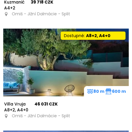
Kuzmanić
39 718 CZK
A4+2
Omiš - Jižní Dalmácie - Split
Dostupné:
A8+2, A4+0
80 m
600 m
Villa Vruja
46 031 CZK
A8+2, A4+0
Omiš - Jižní Dalmácie - Split