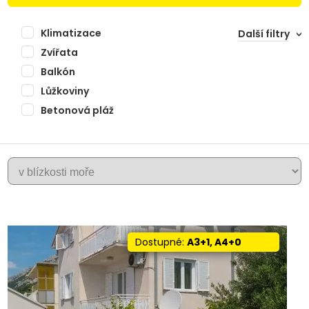
Klimatizace
Další filtry
Zvířata
Balkón
Lůžkoviny
Betonová pláž
+
PISAK
−
Dostupné:
A3+1, A4+0