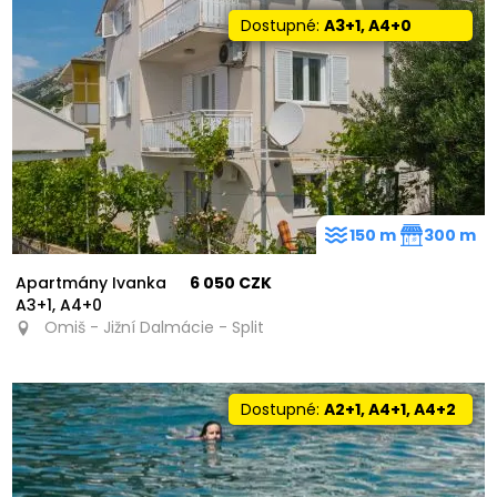
Dostupné:
A3+1, A4+0
150 m
300 m
Apartmány Ivanka
6 050 CZK
A3+1, A4+0
Omiš - Jižní Dalmácie - Split
Dostupné:
A2+1, A4+1, A4+2