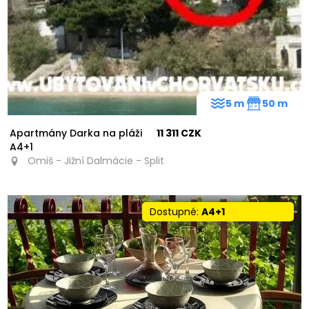
5 m
50 m
Apartmány Darka na pláži
11 311 CZK
A4+1
Omiš - Jižní Dalmácie - Split
Dostupné:
A4+1