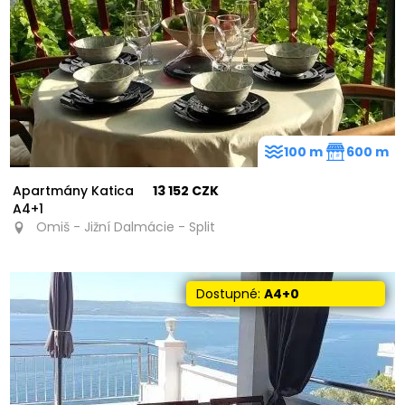
100 m
600 m
Apartmány Katica
13 152 CZK
A4+1
Omiš - Jižní Dalmácie - Split
Dostupné:
A4+0