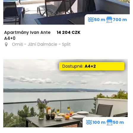
50 m
700 m
Apartmány Ivan Ante
14 204 CZK
A4+0
Omiš - Jižní Dalmácie - Split
Dostupné:
A4+2
100 m
50 m