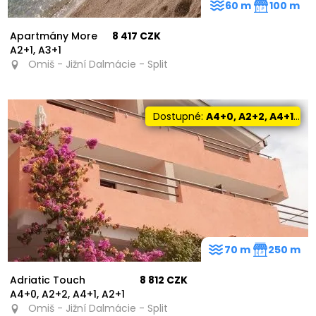
60 m
100 m
Apartmány More
8 417 CZK
A2+1, A3+1
Omiš - Jižní Dalmácie - Split
Dostupné:
A4+0, A2+2, A4+1, A2+1
70 m
250 m
Adriatic Touch
8 812 CZK
A4+0, A2+2, A4+1, A2+1
Omiš - Jižní Dalmácie - Split