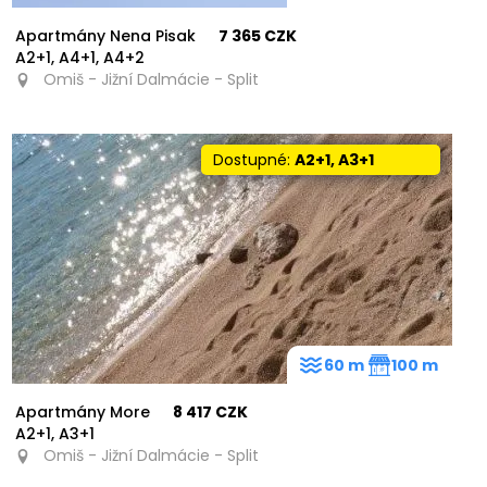
Apartmány Nena Pisak
7 365 CZK
A2+1, A4+1, A4+2
Omiš - Jižní Dalmácie - Split
Dostupné:
A2+1, A3+1
60 m
100 m
Apartmány More
8 417 CZK
A2+1, A3+1
Omiš - Jižní Dalmácie - Split