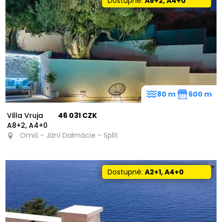
Dostupné:
A8+2, A4+0
80 m
600 m
Villa Vruja
46 031 CZK
A8+2, A4+0
Omiš - Jižní Dalmácie - Split
Dostupné:
A2+1, A4+0