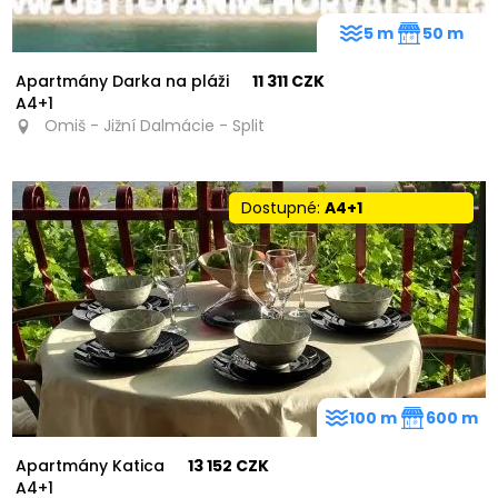
5 m
50 m
Apartmány Darka na pláži
11 311 CZK
A4+1
Omiš - Jižní Dalmácie - Split
Dostupné:
A4+1
100 m
600 m
Apartmány Katica
13 152 CZK
A4+1