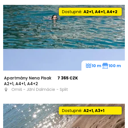
Dostupné:
A2+1, A4+1, A4+2
10 m
100 m
Apartmány Nena Pisak
7 365 CZK
A2+1, A4+1, A4+2
Omiš - Jižní Dalmácie - Split
Dostupné:
A2+1, A3+1