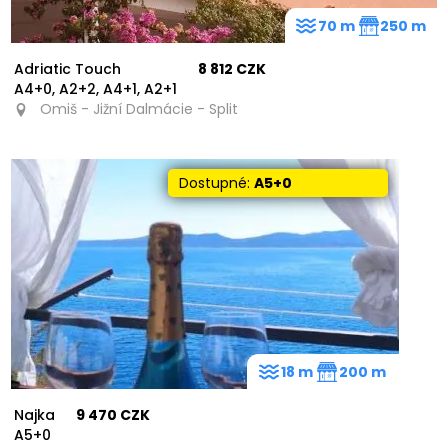
70 m
250 m
Adriatic Touch
8 812 CZK
A4+0, A2+2, A4+1, A2+1
Omiš - Jižní Dalmácie - Split
Dostupné:
A5+0
18 m
200 m
Najka
9 470 CZK
A5+0