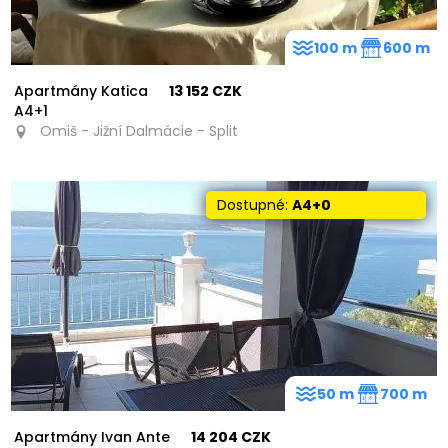
100 m
600 m
Apartmány Katica
13 152 CZK
A4+1
Omiš - Jižní Dalmácie - Split
Dostupné:
A4+0
50 m
700 m
Apartmány Ivan Ante
14 204 CZK