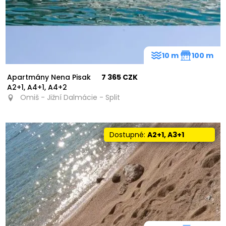
10 m
100 m
Apartmány Nena Pisak
7 365 CZK
A2+1, A4+1, A4+2
Omiš - Jižní Dalmácie - Split
Dostupné:
A2+1, A3+1