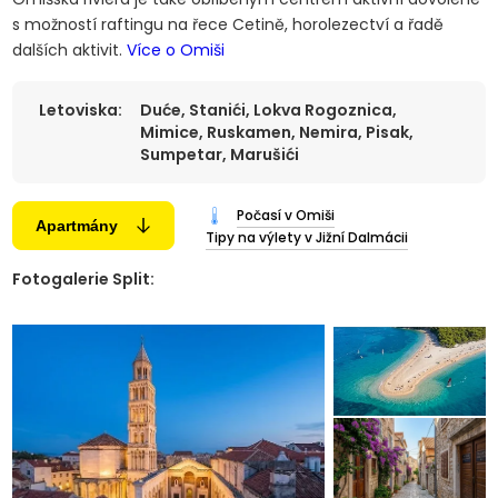
s možností raftingu na řece Cetině, horolezectví a řadě
dalších aktivit.
Více o Omiši
Letoviska:
Duće, Stanići, Lokva Rogoznica,
Mimice, Ruskamen, Nemira, Pisak,
Sumpetar, Marušići
Počasí v Omiši
Apartmány
Tipy na výlety v Jižní Dalmácii
Fotogalerie Split: