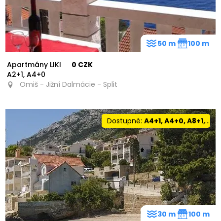
50 m
100 m
Apartmány LIKI
0 CZK
A2+1, A4+0
Omiš - Jižní Dalmácie - Split
Dostupné:
A4+1, A4+0, A8+1, A2+2
30 m
100 m