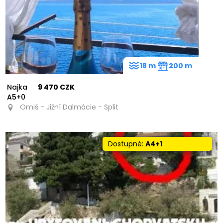
18 m
200 m
Najka
9 470 CZK
A5+0
Omiš - Jižní Dalmácie - Split
Dostupné:
A4+1