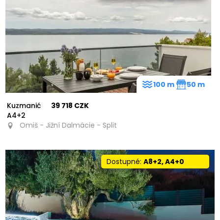
100 m
50 m
Kuzmanić
39 718 CZK
A4+2
Omiš - Jižní Dalmácie - Split
Dostupné:
A8+2, A4+0