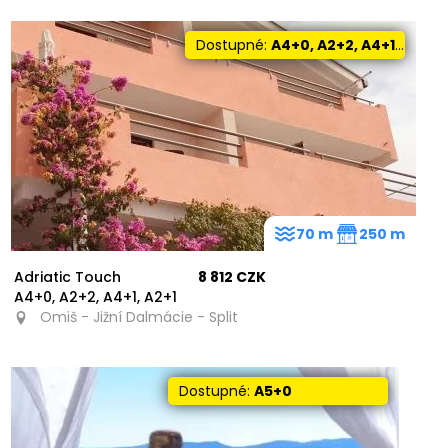
Dostupné:
A4+0, A2+2, A4+1, A2+1
70 m
250 m
Adriatic Touch
8 812 CZK
A4+0, A2+2, A4+1, A2+1
Omiš - Jižní Dalmácie - Split
Dostupné:
A5+0