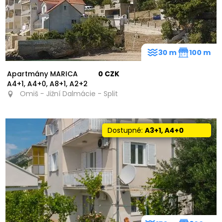
30 m
100 m
Apartmány MARICA
0 CZK
A4+1, A4+0, A8+1, A2+2
Omiš - Jižní Dalmácie - Split
Dostupné:
A3+1, A4+0