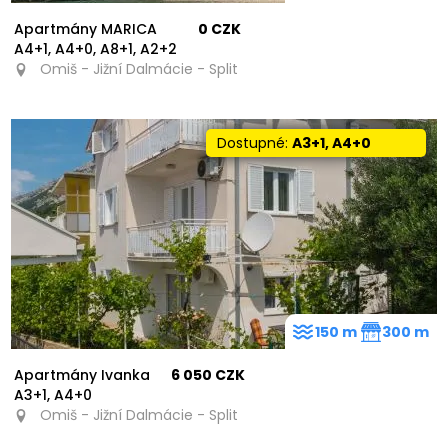
Apartmány MARICA
0 CZK
A4+1, A4+0, A8+1, A2+2
Omiš - Jižní Dalmácie - Split
Dostupné:
A3+1, A4+0
150 m
300 m
Apartmány Ivanka
6 050 CZK
A3+1, A4+0
Omiš - Jižní Dalmácie - Split