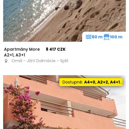
60 m
100 m
Apartmány More
8 417 CZK
A2+1, A3+1
Omiš - Jižní Dalmácie - Split
Dostupné:
A4+0, A2+2, A4+1, A2+1