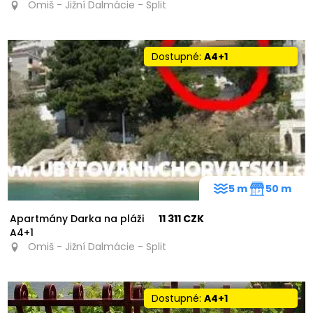
Omiš - Jižní Dalmácie - Split
Dostupné:
A4+1
5 m
50 m
Apartmány Darka na pláži
11 311 CZK
A4+1
Omiš - Jižní Dalmácie - Split
Dostupné:
A4+1