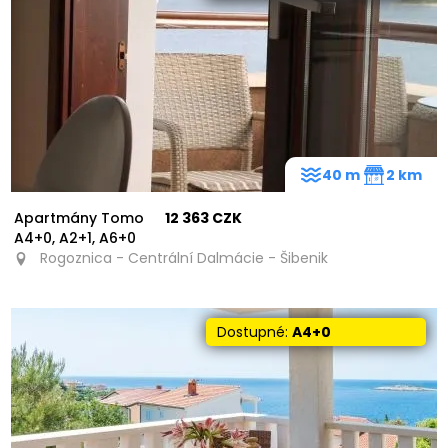
40 m
2 km
Apartmány Tomo
12 363 CZK
A4+0, A2+1, A6+0
Rogoznica - Centrální Dalmácie - Šibenik
Dostupné:
A4+0