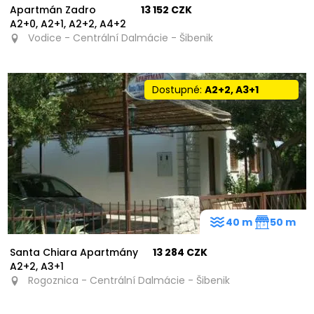
Apartmán Zadro
13 152 CZK
A2+0, A2+1, A2+2, A4+2
Vodice - Centrální Dalmácie - Šibenik
Dostupné:
A2+2, A3+1
40 m
50 m
Santa Chiara Apartmány
13 284 CZK
A2+2, A3+1
Rogoznica - Centrální Dalmácie - Šibenik