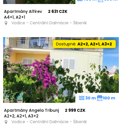
Apartmány Alfirev
2 631 CZK
A4+1, A2+1
Vodice - Centrální Dalmácie - Šibenik
Dostupné:
A2+2, A2+1, A3+2
30 m
100 m
Apartmány Angela Tribunj
2 999 CZK
A2+2, A2+1, A3+2
Vodice - Centrální Dalmácie - Šibenik