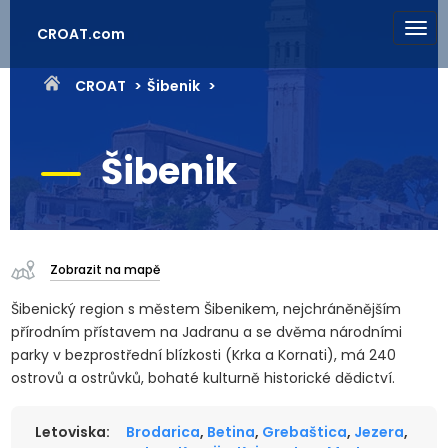
CROAT.com
CROAT
Šibenik
Šibenik
Zobrazit na mapě
Šibenický region s městem Šibenikem, nejchráněnějším
přírodním přístavem na Jadranu a se dvěma národními
parky v bezprostřední blízkosti (Krka a Kornati), má 240
ostrovů a ostrůvků, bohaté kulturně historické dědictví.
Letoviska:
Brodarica
,
Betina
,
Grebaštica
,
Jezera
,