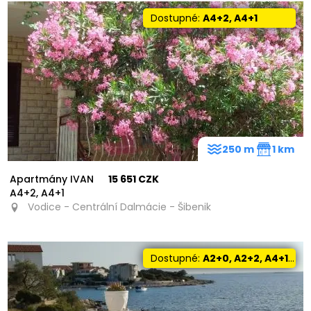
Dostupné:
A4+2, A4+1
250 m
1 km
Apartmány IVAN
15 651 CZK
A4+2, A4+1
Vodice - Centrální Dalmácie - Šibenik
Dostupné:
A2+0, A2+2, A4+1, A4+2, A6+4