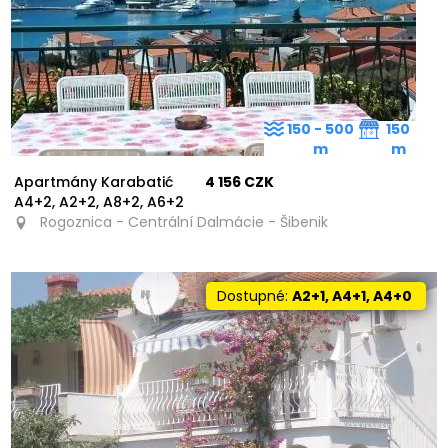
150 - 500
150
m
m
Apartmány Karabatić
4 156 CZK
A4+2, A2+2, A8+2, A6+2
Rogoznica - Centrální Dalmácie - Šibenik
Dostupné:
A2+1, A4+1, A4+0