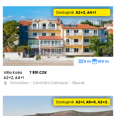
Dostupné:
A2+2, A4+1
5 m
100 m
Villa Koša
7 891 CZK
A2+2, A4+1
Primošten - Centrální Dalmácie - Šibenik
Dostupné:
A2+1, A5+0, A2+2, A4+2