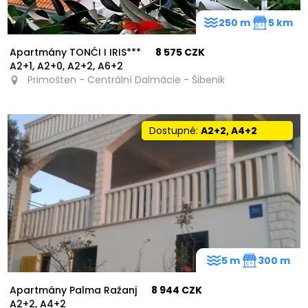
250 m
5 km
Apartmány TONĆI I IRIS***
8 575 CZK
A2+1, A2+0, A2+2, A6+2
Primošten - Centrální Dalmácie - Šibenik
Dostupné:
A2+2, A4+2
5 m
300 m
Apartmány Palma Ražanj
8 944 CZK
A2+2, A4+2