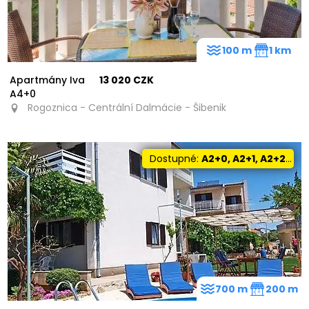
100 m
1 km
Apartmány Iva
13 020 CZK
A4+0
Rogoznica - Centrální Dalmácie - Šibenik
Dostupné:
A2+0, A2+1, A2+2, A4+2
700 m
200 m