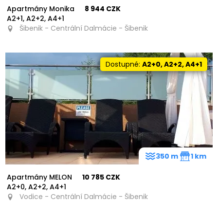
Apartmány Monika
8 944 CZK
A2+1, A2+2, A4+1
Šibenik - Centrální Dalmácie - Šibenik
Dostupné:
A2+0, A2+2, A4+1
350 m
1 km
Apartmány MELON
10 785 CZK
A2+0, A2+2, A4+1
Vodice - Centrální Dalmácie - Šibenik