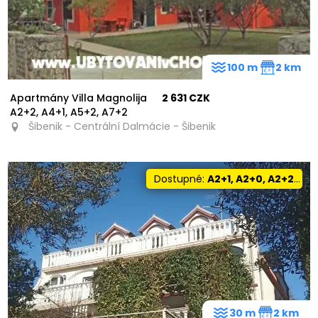
100 m
2 km
Apartmány Villa Magnolija
2 631 CZK
A2+2, A4+1, A5+2, A7+2
Šibenik - Centrální Dalmácie - Šibenik
Dostupné:
A2+1, A2+0, A2+2, A4+0, A5+1
30 m
2 km