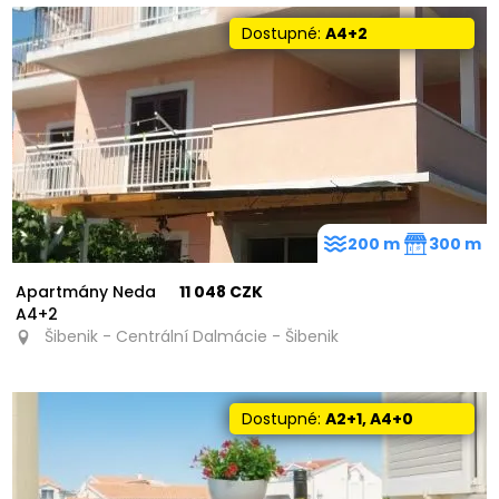
Dostupné:
A4+2
200 m
300 m
Apartmány Neda
11 048 CZK
A4+2
Šibenik - Centrální Dalmácie - Šibenik
Dostupné:
A2+1, A4+0