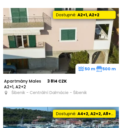
Dostupné:
A2+1, A2+2
50 m
500 m
Apartmány Males
3 814 CZK
A2+1, A2+2
Šibenik - Centrální Dalmácie - Šibenik
Dostupné:
A4+2, A2+2, A8+2, A6+2