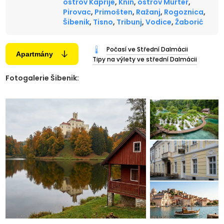
ostrov Kaprije
,
Knin
,
ostrov Murter
,
Pirovac
,
Primošten
,
Ražanj
,
Rogoznica
,
Šibenik
,
Tisno
,
Tribunj
,
Vodice
,
Žaborić
Počasí ve Střední Dalmácii
Apartmány
Tipy na výlety ve střední Dalmácii
Fotogalerie Šibenik: