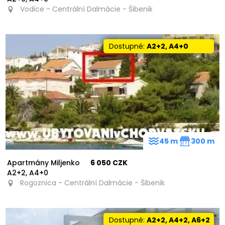
Vodice - Centrální Dalmácie - Šibenik
Dostupné:
A2+2, A4+0
45 m
300 m
Apartmány Miljenko
6 050 CZK
A2+2, A4+0
Rogoznica - Centrální Dalmácie - Šibenik
Dostupné:
A2+2, A4+2, A6+2