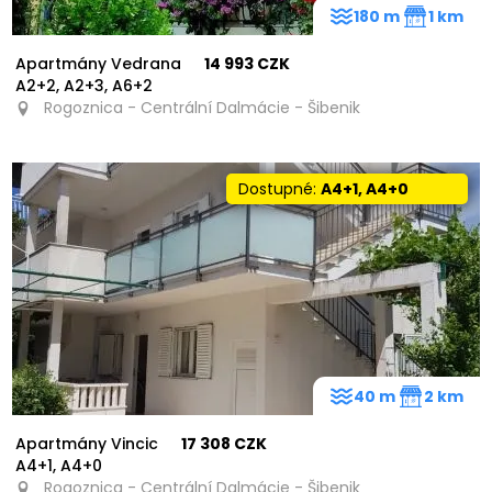
180 m
1 km
Apartmány Vedrana
14 993 CZK
A2+2, A2+3, A6+2
Rogoznica - Centrální Dalmácie - Šibenik
Dostupné:
A4+1, A4+0
40 m
2 km
Apartmány Vincic
17 308 CZK
A4+1, A4+0
Rogoznica - Centrální Dalmácie - Šibenik