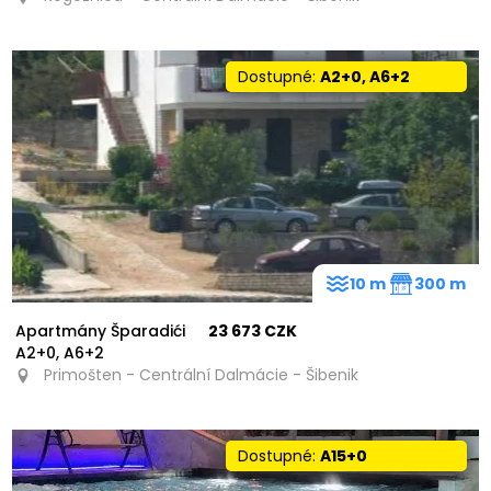
Dostupné:
A2+0, A6+2
10 m
300 m
Apartmány Šparadići
23 673 CZK
A2+0, A6+2
Primošten - Centrální Dalmácie - Šibenik
Dostupné:
A15+0