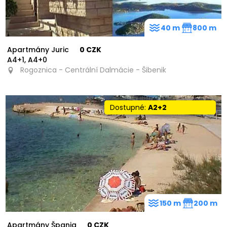
40 m
800 m
Apartmány Juric
0 CZK
A4+1, A4+0
Rogoznica - Centrální Dalmácie - Šibenik
Dostupné:
A2+2
150 m
200 m
Apartmány Španja
0 CZK