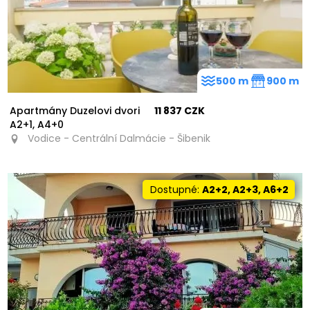
500 m
900 m
Apartmány Duzelovi dvori
11 837 CZK
A2+1, A4+0
Vodice - Centrální Dalmácie - Šibenik
Dostupné:
A2+2, A2+3, A6+2