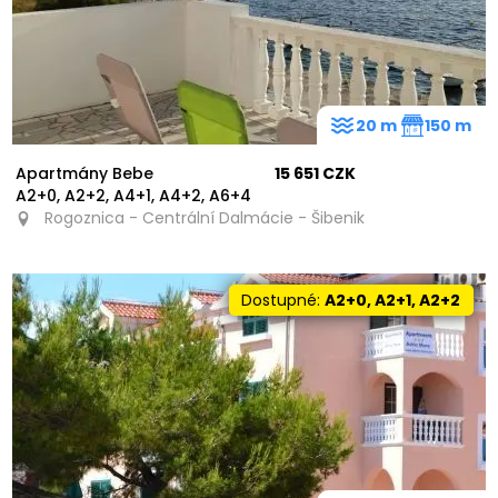
20 m
150 m
Apartmány Bebe
15 651 CZK
A2+0, A2+2, A4+1, A4+2, A6+4
Rogoznica - Centrální Dalmácie - Šibenik
Dostupné:
A2+0, A2+1, A2+2