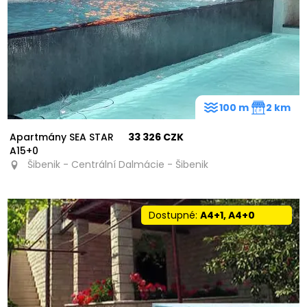
100 m
2 km
Apartmány SEA STAR
33 326 CZK
A15+0
Šibenik - Centrální Dalmácie - Šibenik
Dostupné:
A4+1, A4+0