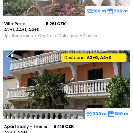
100 m
700 m
Villa Perla
5 261 CZK
A2+1, A4+1, A4+0
Rogoznica - Centrální Dalmácie - Šibenik
Dostupné:
A2+0, A4+0
300 m
600 m
Apartmány - Emelie
5 419 CZK
A2+0, A4+0