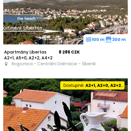
100 m
300 m
Apartmány Libertas
8 286 CZK
A2+1, A5+0, A2+2, A4+2
Rogoznica - Centrální Dalmácie - Šibenik
Dostupné:
A2+1, A2+0, A2+2, A6+2