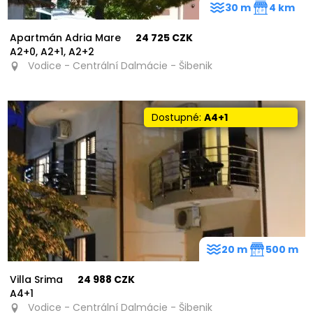
30 m
4 km
Apartmán Adria Mare
24 725 CZK
A2+0, A2+1, A2+2
Vodice - Centrální Dalmácie - Šibenik
Dostupné:
A4+1
20 m
500 m
Villa Srima
24 988 CZK
A4+1
Vodice - Centrální Dalmácie - Šibenik