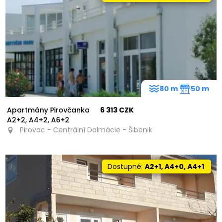
80 m
50 m
Apartmány Pirovčanka
6 313 CZK
A2+2, A4+2, A6+2
Pirovac - Centrální Dalmácie - Šibenik
Dostupné:
A2+1, A4+0, A4+1