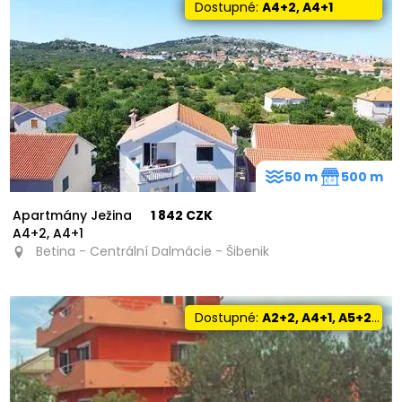
Dostupné:
A4+2, A4+1
96
84
50 m
500 m
Apartmány Ježina
1 842 CZK
169
A4+2, A4+1
Betina - Centrální Dalmácie - Šibenik
Dostupné:
A2+2, A4+1, A5+2, A7+2