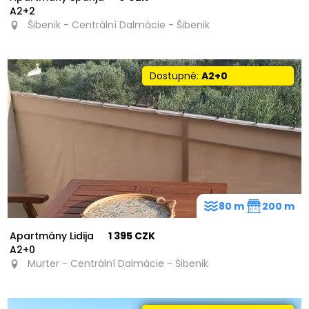
A2+2
Šibenik - Centrální Dalmácie - Šibenik
Dostupné:
A2+0
80 m
200 m
Apartmány Lidija
1 395 CZK
A2+0
Murter - Centrální Dalmácie - Šibenik
44