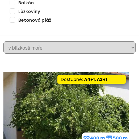
Balkón
Lůžkoviny
Betonová pláž
+
SIBENIK
−
Dostupné:
A4+1, A2+1
400 m
500 m