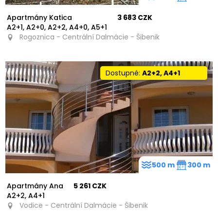
Apartmány Katica
3 683 CZK
A2+1, A2+0, A2+2, A4+0, A5+1
Rogoznica - Centrální Dalmácie - Šibenik
Dostupné:
A2+2, A4+1
500 m
300 m
Apartmány Ana
5 261 CZK
A2+2, A4+1
Vodice - Centrální Dalmácie - Šibenik