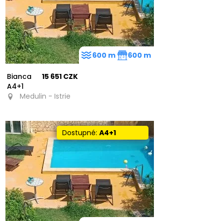
600 m
600 m
Bianca
15 651 CZK
A4+1
Medulin - Istrie
Dostupné:
A4+1