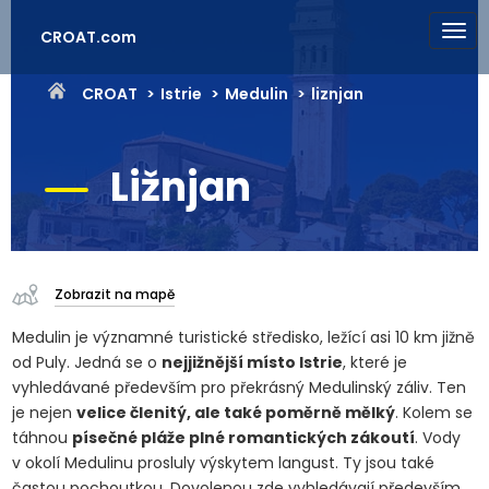
CROAT.com
CROAT
Istrie
Medulin
liznjan
Ližnjan
Zobrazit na mapě
Medulin je významné turistické středisko, ležící asi 10 km jižně
od Puly. Jedná se o
nejjižnější místo Istrie
, které je
vyhledávané především pro překrásný Medulinský záliv. Ten
je nejen
velice členitý, ale také poměrně mělký
. Kolem se
táhnou
písečné pláže plné romantických zákoutí
. Vody
v okolí Medulinu prosluly výskytem langust. Ty jsou také
častou pochoutkou. Dovolenou zde vyhledávají především