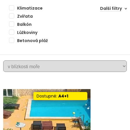
Klimatizace
Další filtry
Zvířata
Balkón
Lůžkoviny
Betonová pláž
+
LIZNJAN
−
Dostupné:
A4+1