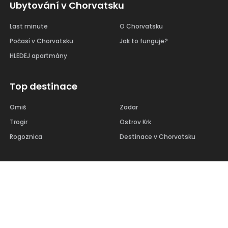
Ubytování v Chorvatsku
Last minute
O Chorvatsku
Počasí v Chorvatsku
Jak to funguje?
HLEDEJ apartmány
Top destinace
Omiš
Zadar
Trogir
Ostrov Krk
Rogoznica
Destinace v Chorvatsku
Oglašavanje
Oglasi apartman kod nas
Sučelje za vlasnike