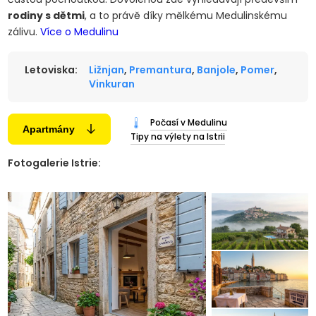
rodiny s dětmi
, a to právě díky mělkému Medulinskému
zálivu.
Více o Medulinu
Letoviska:
Ližnjan
,
Premantura
,
Banjole
,
Pomer
,
Vinkuran
Počasí v Medulinu
Apartmány
Tipy na výlety na Istrii
Fotogalerie Istrie: