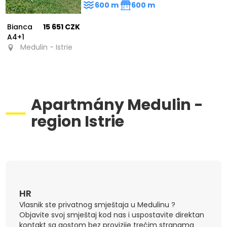
600 m
600 m
Bianca
15 651 CZK
A4+1
Medulin - Istrie
Apartmány Medulin -
region Istrie
HR
Vlasnik ste privatnog smještaja u Medulinu ?
Objavite svoj smještaj kod nas i uspostavite direktan
kontakt sa gostom bez provizije trećim stranama