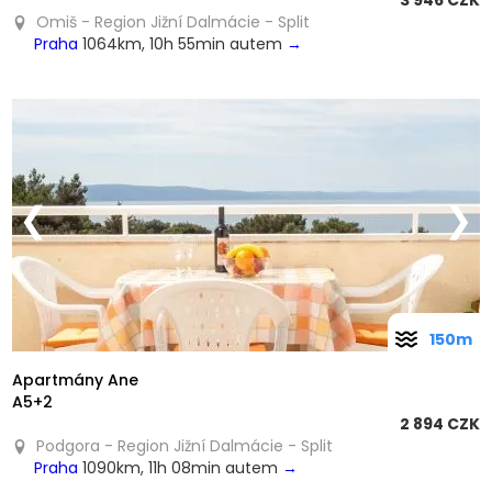
3 946 CZK
Omiš - Region Jižní Dalmácie - Split
Praha
1064km, 10h 55min autem
→
❮
❯
150m
Apartmány Ane
A5+2
2 894 CZK
Podgora - Region Jižní Dalmácie - Split
Praha
1090km, 11h 08min autem
→