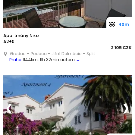
40m
Apartmány Niko
A2+0
2 105 CZK
Gradac – Podaca - Jižní Dalmácie - Split
Praha
1144km, 11h 32min autem
→
❮
❯