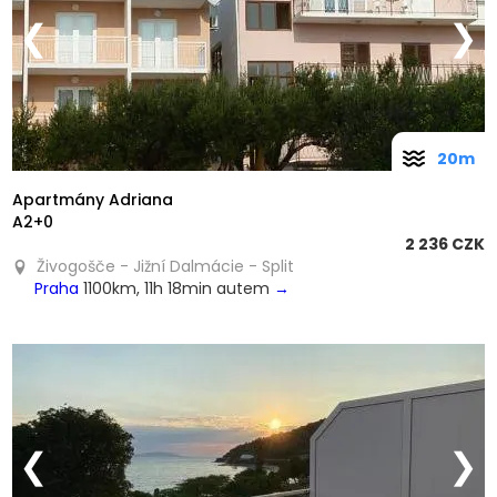
❮
❯
20m
Apartmány Adriana
A2+0
2 236 CZK
Živogošče - Jižní Dalmácie - Split
Praha
1100km, 11h 18min autem
→
❮
❯