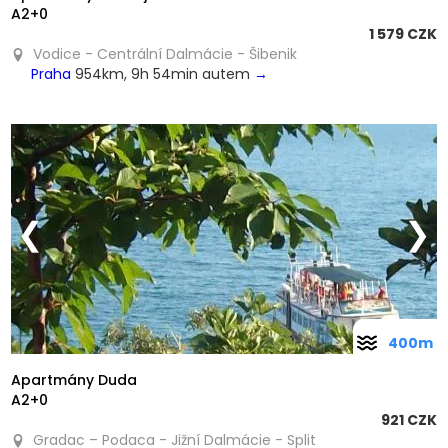
A2+0
1 579 CZK
Vodice - Centrální Dalmácie - Šibenik
Praha
954km, 9h 54min autem
→
❮
❯
400m
Apartmány Duda
A2+0
921 CZK
Gradac – Podaca - Jižní Dalmácie - Split