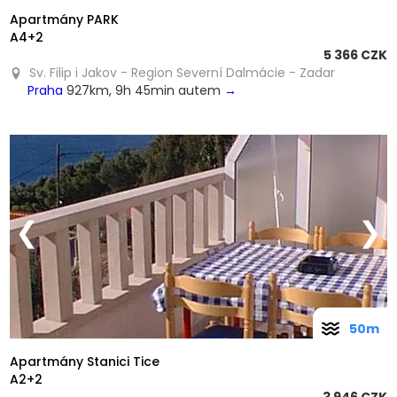
Apartmány PARK
A4+2
5 366 CZK
Sv. Filip i Jakov - Region Severní Dalmácie - Zadar
Praha
927km, 9h 45min autem
→
❮
❯
50m
Apartmány Stanici Tice
A2+2