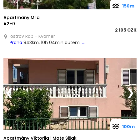
150m
Apartmány Mila
A2+0
2 105 CZK
ostrov Rab - Kvarner
Praha
843km, 10h 04min autem
→
❮
❯
100m
Apartmány Viktorija i Mate Šišak