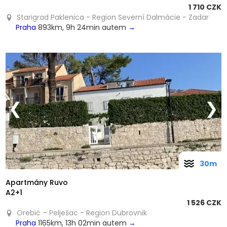
1 710 CZK
Starigrad Paklenica - Region Severní Dalmácie - Zadar
Praha
893km, 9h 24min autem
→
❮
❯
30m
Apartmány Ruvo
A2+1
1 526 CZK
Orebić – Pelješac - Region Dubrovnik
Praha
1165km, 13h 02min autem
→