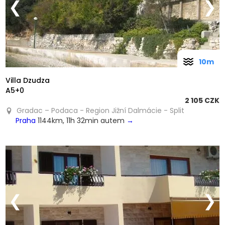
❮
❯
10m
Villa Dzudza
A5+0
2 105 CZK
Gradac – Podaca - Region Jižní Dalmácie - Split
Praha
1144km, 11h 32min autem
→
❮
❯