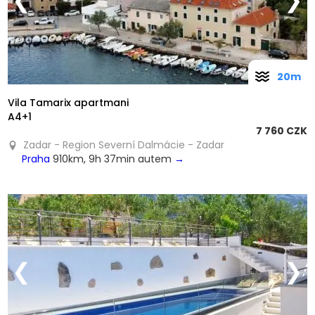
❮
❯
20m
Vila Tamarix apartmani
A4+1
7 760 CZK
Zadar - Region Severní Dalmácie - Zadar
Praha
910km, 9h 37min autem
→
❮
❯