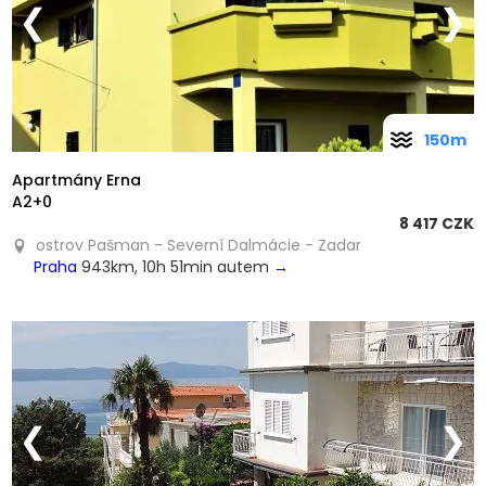
❮
❯
150m
Apartmány Erna
A2+0
8 417 CZK
ostrov Pašman - Severní Dalmácie - Zadar
Praha
943km, 10h 51min autem
→
❮
❯