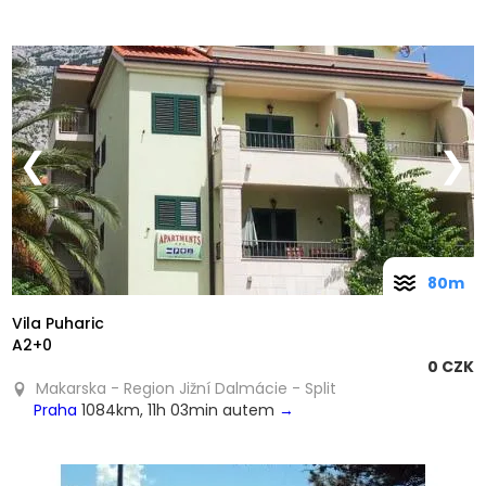
❮
❯
80m
Vila Puharic
A2+0
0 CZK
Makarska - Region Jižní Dalmácie - Split
Praha
1084km, 11h 03min autem
→