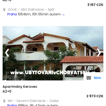
A2+0
3 157 CZK
Omiš - Jižní Dalmácie - Split
Praha
1064km, 10h 55min autem
→
❮
❯
10m
Apartmány Kerovec
A2+0
2 973 CZK
Nin - Severní Dalmácie - Zadar
Praha
918km, 9h 42min autem
→