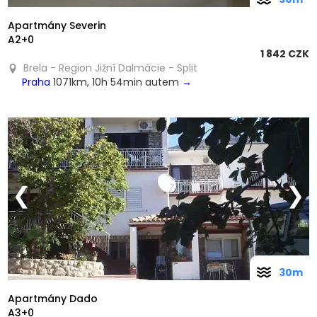
Apartmány Severin
A2+0
1 842 CZK
Brela - Region Jižní Dalmácie - Split
Praha
1071km, 10h 54min autem
→
❮
❯
30m
Apartmány Dado
A3+0