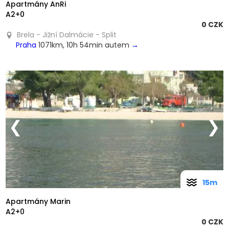
Apartmány AnRi
A2+0
0 CZK
Brela - Jižní Dalmácie - Split
Praha
1071km, 10h 54min autem
→
❮
❯
15m
Apartmány Marin
A2+0
0 CZK