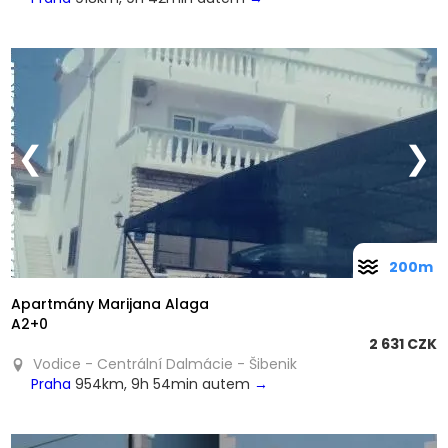
❮
❯
200m
Apartmány Marijana Alaga
A2+0
2 631 CZK
Vodice - Centrální Dalmácie - Šibenik
Praha
954km, 9h 54min autem
→