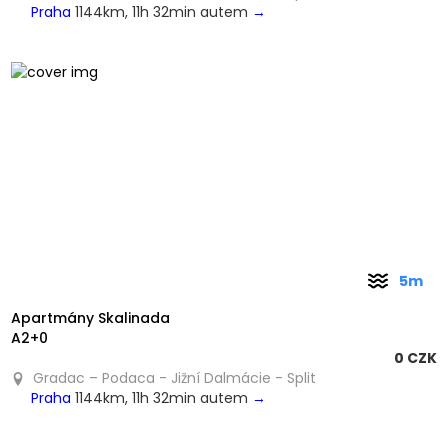
Praha
1144km, 11h 32min autem
→
❮
❯
5m
Apartmány Skalinada
A2+0
0 CZK
Gradac – Podaca - Jižní Dalmácie - Split
Praha
1144km, 11h 32min autem
→