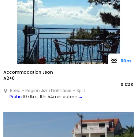
❮
❯
60m
Accommodation Leon
A2+0
0 CZK
Brela - Region Jižní Dalmácie - Split
Praha
1071km, 10h 54min autem
→