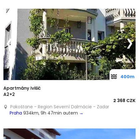
❮
❯
400m
Apartmány Ivišić
A2+2
2 368 CZK
Pakoštane - Region Severní Dalmácie - Zadar
Praha
934km, 9h 47min autem
→