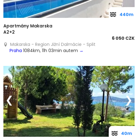
440m
Apartmány Makarska
A2+2
6 050 CZK
Makarska - Region Jižní Dalmácie - Split
Praha
1084km, 11h 03min autem
→
❮
❯
40m