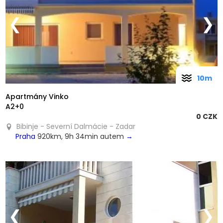
❮
❯
10m
Apartmány Vinko
A2+0
0 CZK
Bibinje - Severní Dalmácie - Zadar
Praha
920km, 9h 34min autem
→
❮
❯