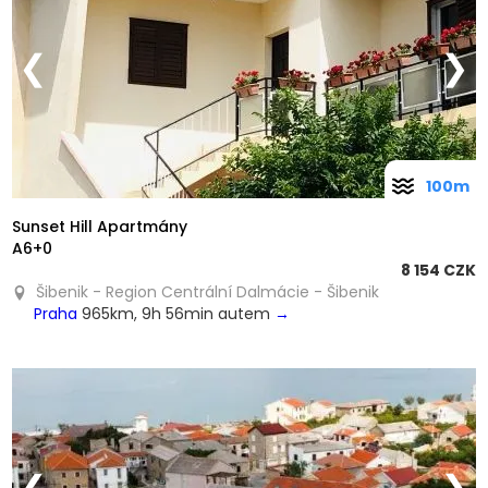
❮
❯
100m
Sunset Hill Apartmány
A6+0
8 154 CZK
Šibenik - Region Centrální Dalmácie - Šibenik
Praha
965km, 9h 56min autem
→