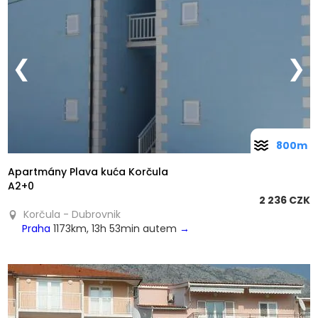
❮
❯
800m
Apartmány Plava kuća Korčula
A2+0
2 236 CZK
Korčula - Dubrovnik
Praha
1173km, 13h 53min autem
→