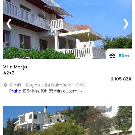
❮
❯
50m
Villa Marija
A2+2
2 105 CZK
Omiš - Region Jižní Dalmácie - Split
Praha
1064km, 10h 55min autem
→