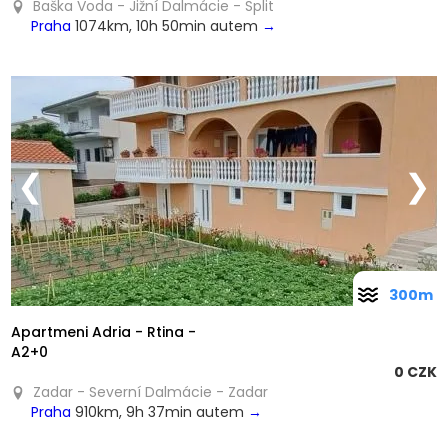
Baška Voda - Jižní Dalmácie - Split
Praha
1074km, 10h 50min autem
→
❮
❯
300m
Apartmeni Adria - Rtina -
A2+0
0 CZK
Zadar - Severní Dalmácie - Zadar
Praha
910km, 9h 37min autem
→