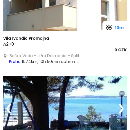
10m
Vila Ivandic Promajna
A2+0
0 CZK
Baška Voda - Jižní Dalmácie - Split
Praha
1074km, 10h 50min autem
→
❮
❯