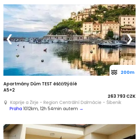
❮
❯
200m
Apartmány Dům TEST ěščćřžýáíé
A5+2
263 793 CZK
Kaprije a Žirje - Region Centrální Dalmácie - Šibenik
Praha
1012km, 12h 54min autem
→