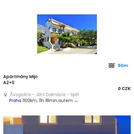
❮
❯
50m
Apartmány Mijo
A2+0
0 CZK
Živogošče - Jižní Dalmácie - Split
Praha
1100km, 11h 18min autem
→