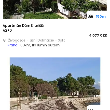
150m
Apartmán Dům Klaričić
A2+0
4 077 CZK
Živogošče - Jižní Dalmácie - Split
Praha
1100km, 11h 18min autem
→
❮
❯