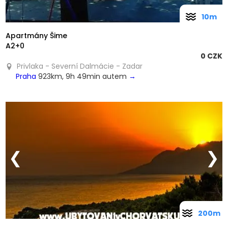
10m
Apartmány Šime
A2+0
0 CZK
Privlaka - Severní Dalmácie - Zadar
Praha
923km, 9h 49min autem
→
❮
❯
200m