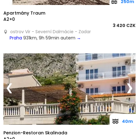
250m
Apartmány Traum
A2+0
3 420 CZK
ostrov Vir - Severní Dalmácie - Zadar
Praha
931km, 9h 59min autem
→
❮
❯
40m
Penzion-Restoran Skalinada