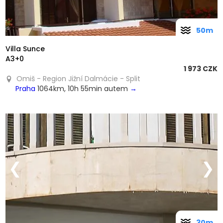
50m
Villa Sunce
A3+0
1 973 CZK
Omiš - Region Jižní Dalmácie - Split
Praha
1064km, 10h 55min autem
→
❮
❯
30m