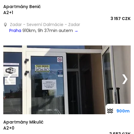
Apartmány Benić
A2+1
3 157 CZK
Zadar - Severní Dalmácie - Zadar
Praha
910km, 9h 37min autem
→
❮
❯
900m
Apartmány Mikulić
A2+0