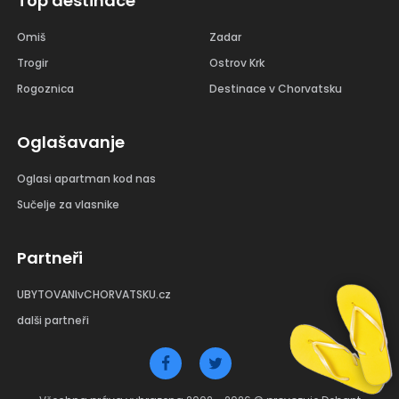
Top destinace
Omiš
Zadar
Trogir
Ostrov Krk
Rogoznica
Destinace v Chorvatsku
Oglašavanje
Oglasi apartman kod nas
Sučelje za vlasnike
Partneři
UBYTOVANIvCHORVATSKU.cz
dalši partneři