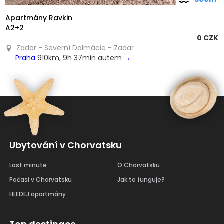
Apartmány Ravkin
A2+2
0 CZK
Zadar - Severní Dalmácie - Zadar
Praha
910km, 9h 37min autem
→
Ubytování v Chorvatsku
Last minute
O Chorvatsku
Počasí v Chorvatsku
Jak to funguje?
HLEDEJ apartmány