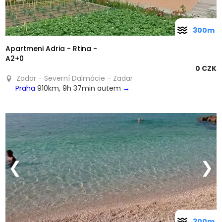
300m
Apartmeni Adria - Rtina -
A2+0
0 CZK
Zadar - Severní Dalmácie - Zadar
Praha
910km, 9h 37min autem
→
❮
❯
300m