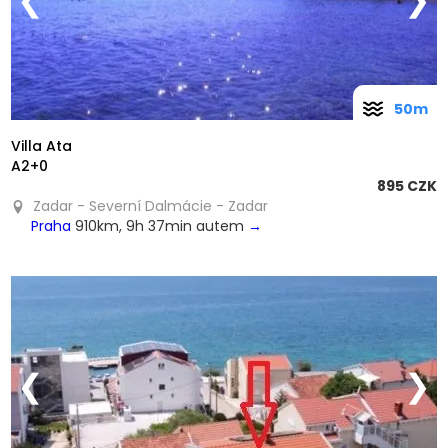
❮
❯
50m
Villa Ata
A2+0
895 CZK
Zadar - Severní Dalmácie - Zadar
Praha
910km, 9h 37min autem
→
❮
❯