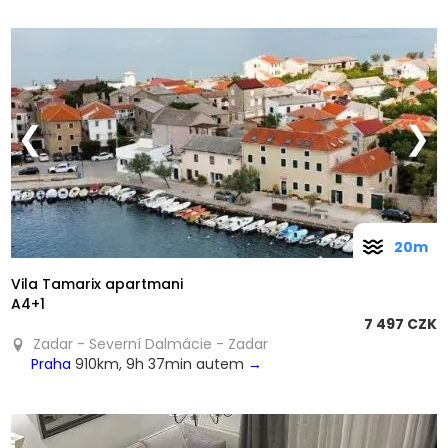
❮
❯
20m
Vila Tamarix apartmani
A4+1
7 497 CZK
Zadar - Severní Dalmácie - Zadar
Praha
910km, 9h 37min autem
→