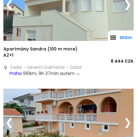
❮
❯
100m
Apartmány Sandra (100 m more)
A2+1
8 444 CZK
Zadar - Severní Dalmácie - Zadar
Praha
910km, 9h 37min autem
→
❮
❯