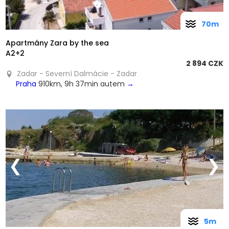
70m
Apartmány Zara by the sea
A2+2
2 894 CZK
Zadar - Severní Dalmácie - Zadar
Praha
910km, 9h 37min autem
→
❮
❯
5m