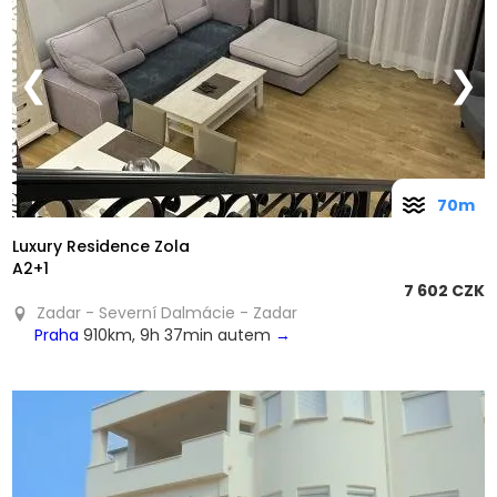
❮
❯
70m
Luxury Residence Zola
A2+1
7 602 CZK
Zadar - Severní Dalmácie - Zadar
Praha
910km, 9h 37min autem
→