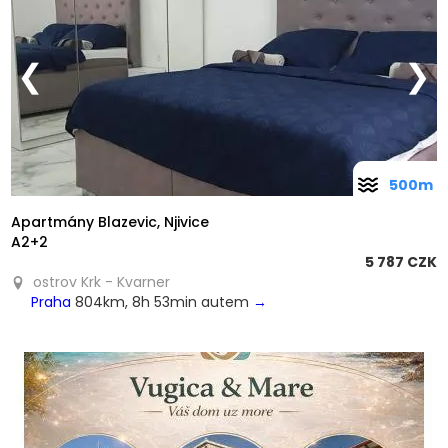
❮
❯
500m
Apartmány Blazevic, Njivice
A2+2
5 787 CZK
ostrov Krk - Kvarner
Praha
804km, 8h 53min autem
→