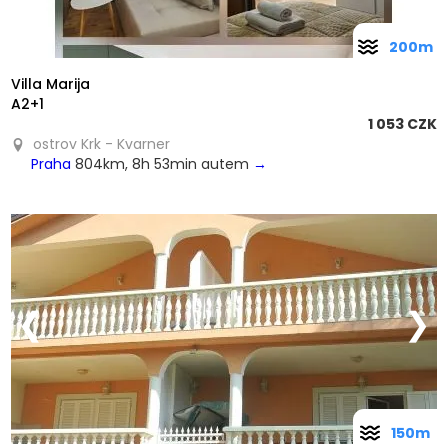
200m
Villa Marija
A2+1
1 053 CZK
ostrov Krk - Kvarner
Praha
804km, 8h 53min autem
→
❮
❯
150m