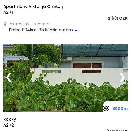
Apartmány Viktorija Omišalj
A2+1
2 631 CZK
ostrov Krk - Kvarner
Praha
804km, 8h 53min autem
→
❮
❯
3500m
Rocky
A2+2