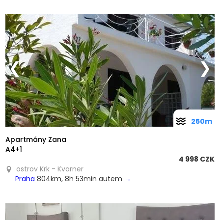
❮
❯
250m
Apartmány Zana
A4+1
4 998 CZK
ostrov Krk - Kvarner
Praha
804km, 8h 53min autem
→