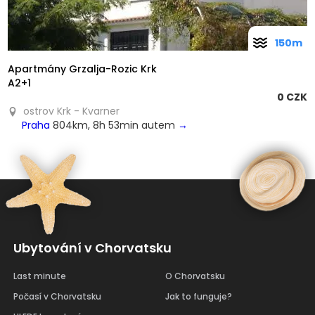
150m
Apartmány Grzalja-Rozic Krk
A2+1
0 CZK
ostrov Krk - Kvarner
Praha
804km, 8h 53min autem
→
Ubytování v Chorvatsku
Last minute
O Chorvatsku
Počasí v Chorvatsku
Jak to funguje?