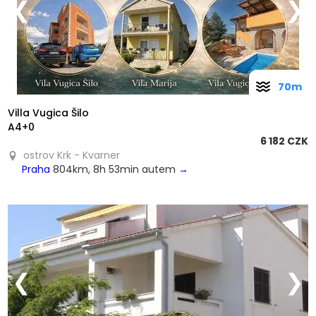
❮
❯
70m
Villa Vugica Šilo
A4+0
6 182 CZK
ostrov Krk - Kvarner
Praha
804km, 8h 53min autem
→
❮
❯