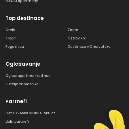
HLEDEJ apartmány
Top destinace
Omiš
Zadar
Trogir
Ostrov Krk
Rogoznica
Destinace v Chorvatsku
Oglašavanje
Oglasi apartman kod nas
Sučelje za vlasnike
Partneři
UBYTOVANIvCHORVATSKU.cz
dalši partneři