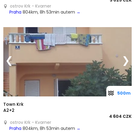
3 025 CZK
ostrov Krk - Kvarner
Praha
804km, 8h 53min autem
→
❮
❯
500m
Town Krk
A2+2
4 604 CZK
ostrov Krk - Kvarner
Praha
804km, 8h 53min autem
→