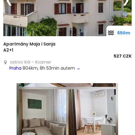
❮
❯
650m
Apartmány Maja i Sanja
A2+1
527 CZK
ostrov Krk - Kvarner
Praha
804km, 8h 53min autem
→
❮
❯