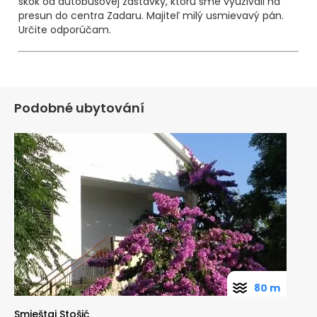
skok od autobusovej zastávky, ktorú sme využívali na
presun do centra Zadaru. Majiteľ milý usmievavý pán.
Určite odporúčam.
Podobné ubytování
80 m
Smještaj Stošić