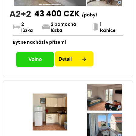
A2+2
43 400
CZK
/pobyt
2
2 pomocná
1
lůžka
lůžka
ložnice
Byt se nachází v přízemí
Detail
Volno