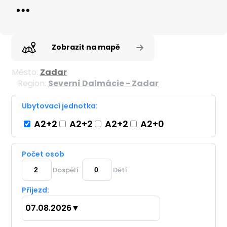
Zobrazit na mapě
Město:
Zadar
Region:
Severní Dalmácie - Zadar
Ubytovací jednotka:
A2+2
A2+2
A2+2
A2+0
Počet osob
Dospělí
Dětí
Příjezd:
07.08.2026
▼