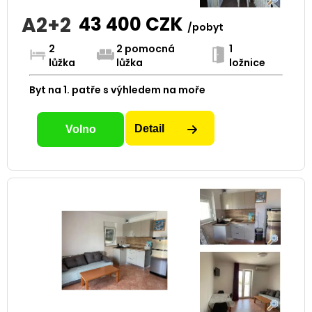
A2+2
43 400
CZK
/pobyt
2
2 pomocná
1
lůžka
lůžka
ložnice
Byt na 1. patře s výhledem na moře
Detail
Volno