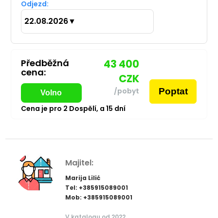
Odjezd:
22.08.2026
▼
Předběžná
43 400
cena:
CZK
Poptat
/pobyt
Volno
Cena je pro
2
Dospělí,
a
15
dní
Majitel:
Marija Lilić
Tel: +385915089001
Mob: +385915089001
V katalogu od 2022.