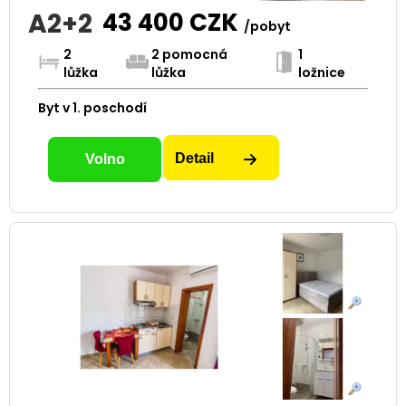
A2+2
43 400
CZK
/pobyt
2
2 pomocná
1
lůžka
lůžka
ložnice
Byt v 1. poschodí
Detail
Volno