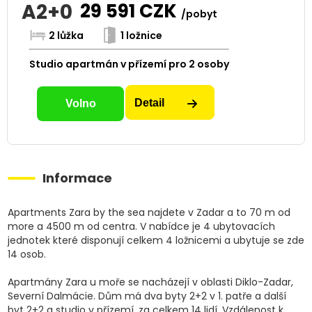
A2+0
29 591
CZK
/pobyt
2 lůžka
1 ložnice
Studio apartmán v přízemí pro 2 osoby
Detail
Volno
Informace
Apartments Zara by the sea najdete v Zadar a to 70 m od
more a 4500 m od centra. V nabídce je 4 ubytovacích
jednotek které disponují celkem 4 ložnicemi a ubytuje se zde
14 osob.
Apartmány Zara u moře se nacházejí v oblasti Diklo-Zadar,
Severní Dalmácie. Dům má dva byty 2+2 v 1. patře a další
byt 2+2 a studio v přízemí, za celkem 14 lidí. Vzdálenost k