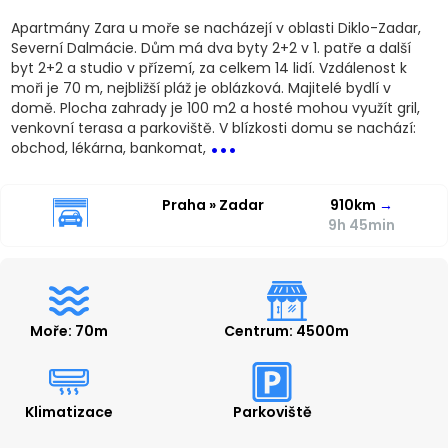
Apartmány Zara u moře se nacházejí v oblasti Diklo-Zadar,
Severní Dalmácie. Dům má dva byty 2+2 v 1. patře a další
byt 2+2 a studio v přízemí, za celkem 14 lidí. Vzdálenost k
moři je 70 m, nejbližší pláž je oblázková. Majitelé bydlí v
domě. Plocha zahrady je 100 m2 a hosté mohou využít gril,
...
venkovní terasa a parkoviště. V blízkosti domu se nachází:
obchod, lékárna, bankomat,
Praha » Zadar
910km
→
9h 45min
Moře: 70m
Centrum: 4500m
Klimatizace
Parkoviště