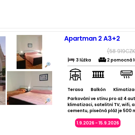
Apartman 2 A3+2
(
58 919
CZK
3 lůžka
2 pomocná l
Terasa
Balkón
Klimatiza
Parkování ve stínu pro až 4 a
klimatizaci, satelitní TV, wifi,
cementu, písečná pláž je 500 m
1.9.2026 - 15.9.2026