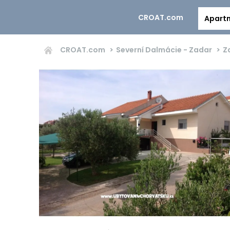
CROAT.com
Apart
CROAT.com
Severní Dalmácie - Zadar
Z