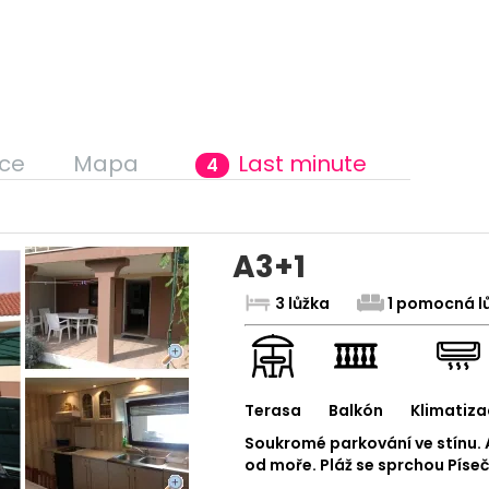
ce
Mapa
Last minute
4
A3+1
3 lůžka
1 pomocná l
Terasa
Balkón
Klimatiza
Soukromé parkování ve stínu.
od moře. Pláž se sprchou Pís