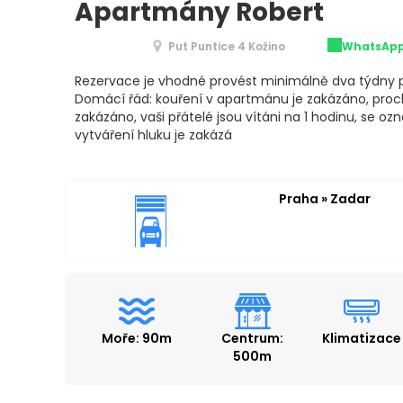
Apartmány Robert
Put Puntice 4 Kožino
WhatsAp
Rezervace je vhodné provést minimálně dva týdny 
Domácí řád: kouření v apartmánu je zakázáno, proch
zakázáno, vaši přátelé jsou vítáni na 1 hodinu, se o
vytváření hluku je zakázá
Praha » Zadar
Moře: 90m
Centrum:
Klimatizace
500m