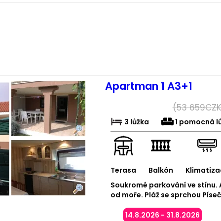
Apartman 1 A3+1
(
53 659
CZK
3 lůžka
1 pomocná l
Terasa
Balkón
Klimatiza
Soukromé parkování ve stínu.
od moře. Pláž se sprchou Pís
14.8.2026 - 31.8.2026