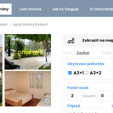
mány
Last minute
Jak to funguje
O Chorvats
adar
Apartmány Robert
Zobrazit na ma
Město:
Zadar
Regio
Ubytovací jednotka:
A3+1
A3+2
Počet osob
Dospělí
Příjezd: