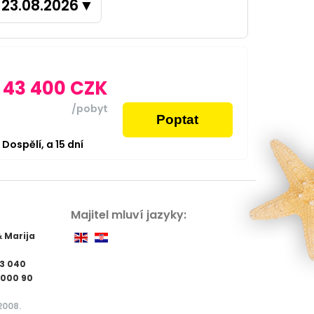
23.08.2026
▼
43 400
CZK
/pobyt
Poptat
2
Dospělí,
a
15
dní
Majitel mluví jazyky:
& Marija
83 040
8000 90
2008.