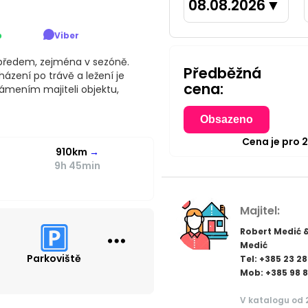
08.08.2026
▼
p
Viber
předem, zejména v sezóně.
Předběžná
ázení po trávě a ležení je
cena:
známením majiteli objektu,
Obsazeno
Cena je pro
910km
→
9h 45min
Majitel:
Robert Medić 
Medić
Parkoviště
Tel: +385 23 2
Mob: +385 98 
V katalogu od 