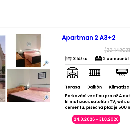
Apartman 2 A3+2
(
33 142
CZ
3 lůžka
2 pomocná l
Terasa
Balkón
Klimatiza
Parkování ve stínu pro až 4 a
klimatizaci, satelitní TV, wifi,
cementu, písečná pláž je 500 m
24.8.2026 - 31.8.2026