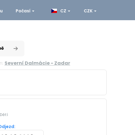
ku
Počasí
CZ
CZK
pě
n:
Severní Dalmácie - Zadar
Dětí
Odjezd: