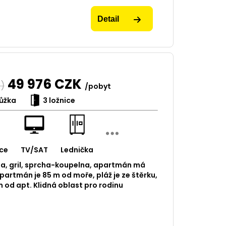
Detail
49 976
CZK
)
/pobyt
ůžka
3 ložnice
ce
TV/SAT
Lednička
uta, gril, sprcha-koupelna, apartmán má
 apartmán je 85 m od moře, pláž je ze štěrku,
 od apt. Klidná oblast pro rodinu