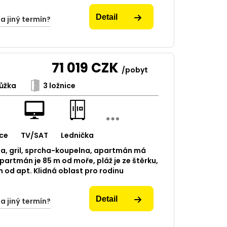
Detail
na jiný termín?
71 019
CZK
/pobyt
ůžka
3 ložnice
ce
TV/SAT
Lednička
uta, gril, sprcha-koupelna, apartmán má
 apartmán je 85 m od moře, pláž je ze štěrku,
 od apt. Klidná oblast pro rodinu
Detail
na jiný termín?