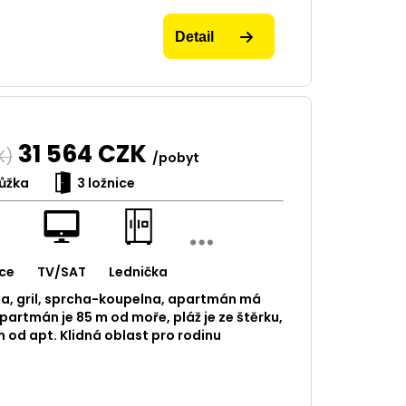
Detail
31 564
CZK
K)
/pobyt
ůžka
3 ložnice
ce
TV/SAT
Lednička
uta, gril, sprcha-koupelna, apartmán má
 apartmán je 85 m od moře, pláž je ze štěrku,
 od apt. Klidná oblast pro rodinu