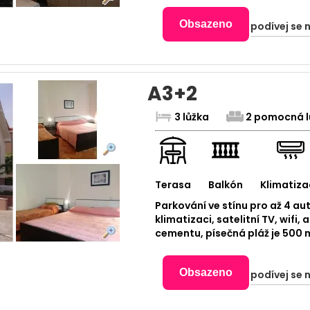
Obsazeno
podívej se 
A3+2
3 lůžka
2 pomocná l
Terasa
Balkón
Klimatiza
Parkování ve stínu pro až 4 a
klimatizaci, satelitní TV, wifi,
cementu, písečná pláž je 500 m
Obsazeno
podívej se 