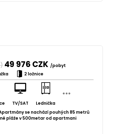
49 976
CZK
)
/pobyt
ůžka
2 ložnice
ce
TV/SAT
Lednička
 Apartmány se nachází pouhých 85 metrů
ečné pláže v 500metar od apartmani