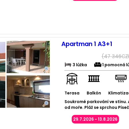
Apartman 1 A3+1
(
47 346
CZ
3 lůžka
1 pomocná l
Terasa
Balkón
Klimatiza
Soukromé parkování ve stínu.
od moře. Pláž se sprchou Pís
29.7.2026 - 13.8.2026