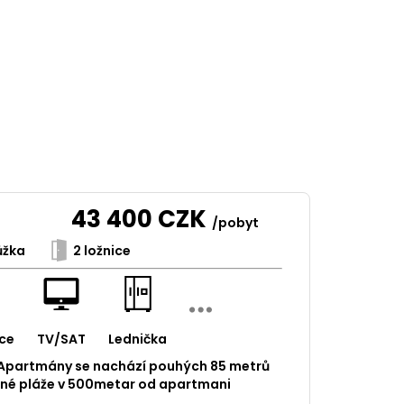
43 400
CZK
/pobyt
ůžka
2 ložnice
ce
TV/SAT
Lednička
 Apartmány se nachází pouhých 85 metrů
ečné pláže v 500metar od apartmani