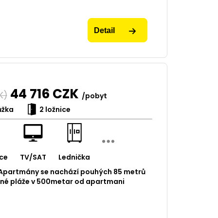
Detail
44 716
CZK
K)
/pobyt
ůžka
2 ložnice
ce
TV/SAT
Lednička
 Apartmány se nachází pouhých 85 metrů
ečné pláže v 500metar od apartmani