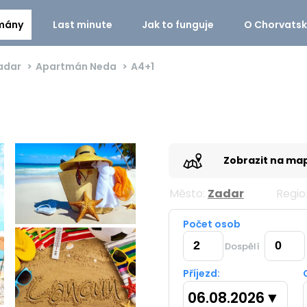
mány
Last minute
Jak to funguje
O Chorvats
adar
Apartmán Neda
A4+1
Zobrazit na ma
Město:
Zadar
Regio
Počet osob
Dospělí
Příjezd:
06.08.2026
▼