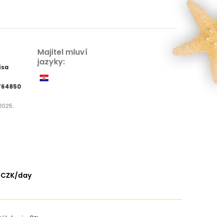
Majitel mluví
jazyky:
isa
764850
2025.
 CZK/day