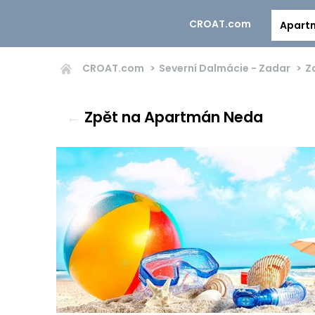
CROAT.com
Apart
CROAT.com
Severní Dalmácie - Zadar
Z
←
Zpět na Apartmán Neda