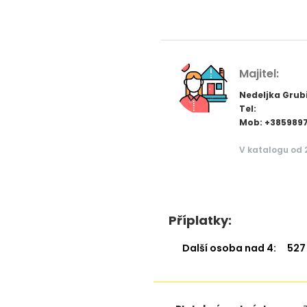
Majitel:
Nedeljka Grub
Tel:
Mob: +385989
V katalogu od 
Příplatky:
Další osoba nad 4:
527