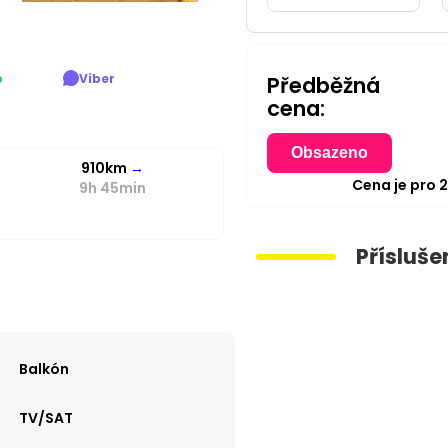
p
Viber
Předběžná
cena:
Obsazeno
910km
→
Cena je pro
9h 45min
Přísluše
Balkón
TV/SAT