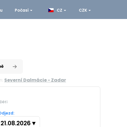
ku
Počasí
CZ
CZK
pě
n:
Severní Dalmácie - Zadar
Dětí
Odjezd:
21.08.2026
▼