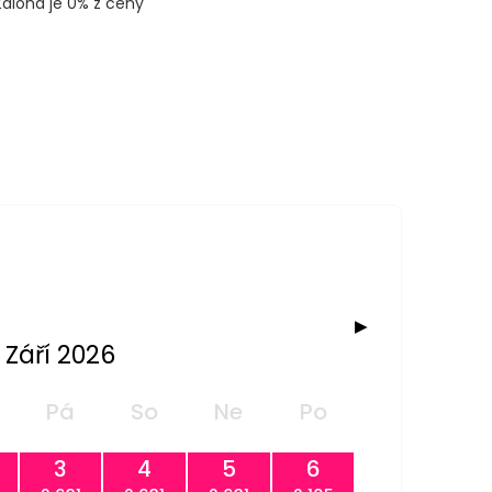
Záloha je 0% z ceny
▶
Září 2026
Pá
So
Ne
Po
3
4
5
6