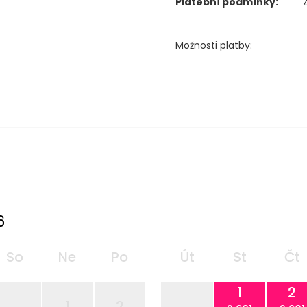
Platební podmínky:
Možnosti platby:
6
So
Ne
Po
Út
St
Čt
1
2
1
2