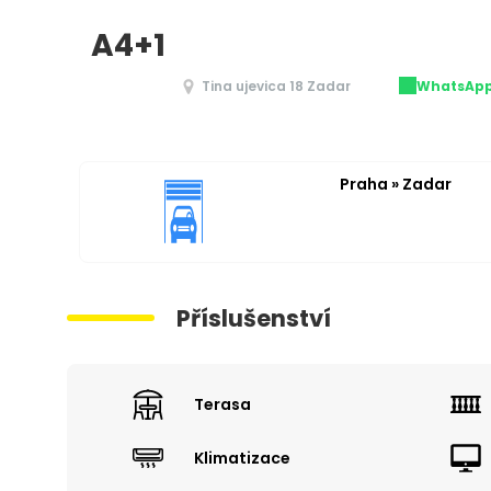
A4+1
Tina ujevica 18 Zadar
WhatsAp
Praha » Zadar
Příslušenství
Terasa
Klimatizace