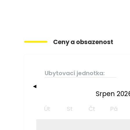
Ceny a obsazenost
Ubytovací jednotka:
◀
Srpen 202
Út
St
Čt
Pá