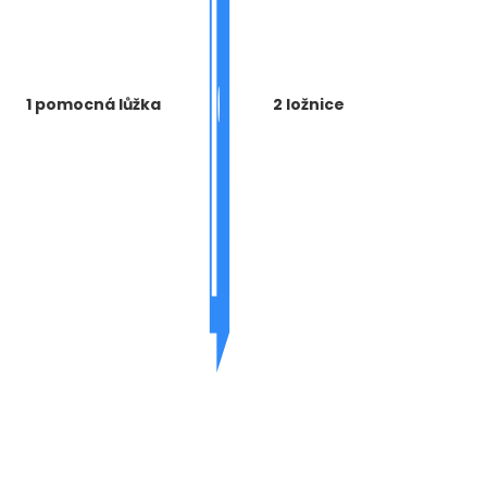
1 pomocná lůžka
2 ložnice