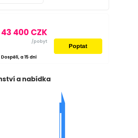
43 400
CZK
/pobyt
Poptat
2
Dospělí,
a
15
dní
nství a nabídka