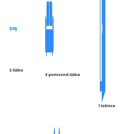
2 lůžka
2 pomocná lůžka
1 ložnice