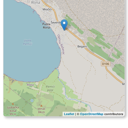
Leaflet
| ©
OpenStreetMap
contributors