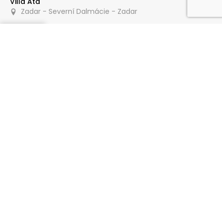
Villa Ata
Zadar - Severní Dalmácie - Zadar
Poptat
10 m
Apartmány Tunjarica
Zadar - Severní Dalmácie - Zadar