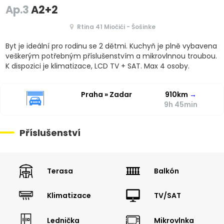
Ap.3
A2+2
Rtina 41 Miočići - Šošinke
Byt je ideální pro rodinu se 2 dětmi. Kuchyň je plně vybavena
veškerým potřebným příslušenstvím a mikrovlnnou troubou.
K dispozici je klimatizace, LCD TV + SAT. Max 4 osoby.
Praha » Zadar
910km
→
9h 45min
Příslušenství
Terasa
Balkón
Klimatizace
TV/SAT
Lednička
Mikrovlnka