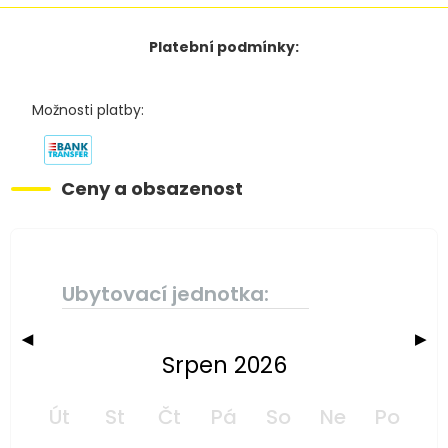
Platební podmínky:
Možnosti platby:
Ceny a obsazenost
Ubytovací jednotka:
◀
▶
Srpen 2026
Út
St
Čt
Pá
So
Ne
Po