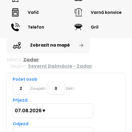
Vařič
Varná konvice
Telefon
Gril
Zobrazit na mapě
Město:
Zadar
Region:
Severní Dalmácie - Zadar
Počet osob
Dospělí
Dětí
Příjezd:
07.08.2026
▼
Odjezd: