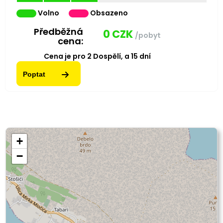
Volno
Obsazeno
Předběžná
0
CZK
/pobyt
cena:
Cena je pro
2
Dospělí,
a
15
dní
Poptat
+
−