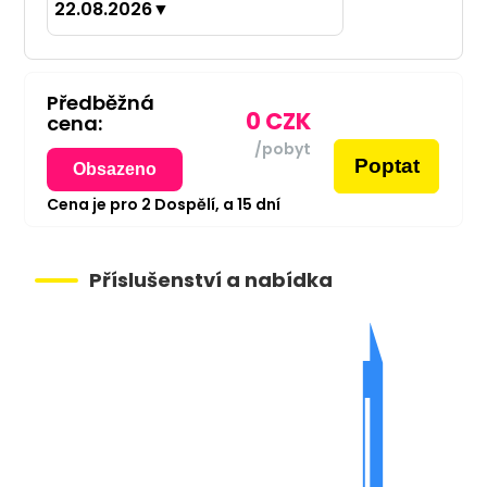
22.08.2026
▼
Předběžná
0
CZK
cena:
/pobyt
Poptat
Obsazeno
Cena je pro
2
Dospělí,
a
15
dní
Příslušenství a nabídka