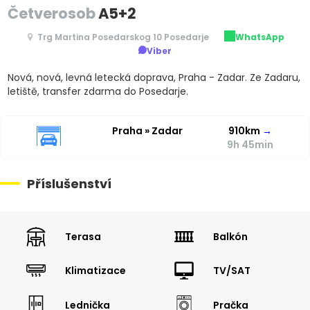
Četverosob
A5+2
Trg Martina Posedarskog 10 Posedarje
WhatsApp
Viber
Nová, nová, levná letecká doprava, Praha - Zadar. Ze Zadaru,
letiště, transfer zdarma do Posedarje.
Praha » Zadar
910km
→
9h 45min
Příslušenství
Terasa
Balkón
Klimatizace
TV/SAT
Lednička
Pračka