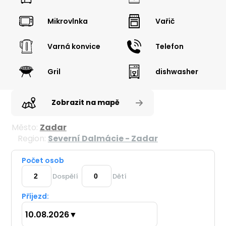
Mikrovlnka
Vařič
Varná konvice
Telefon
Gril
dishwasher
Zobrazit na mapě
Město:
Zadar
Region:
Severní Dalmácie - Zadar
Počet osob
Dospělí
Dětí
Příjezd:
10.08.2026
▼