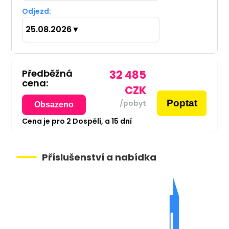
Odjezd:
25.08.2026
▼
Předběžná
32 485
cena:
CZK
Poptat
/pobyt
Obsazeno
Cena je pro
2
Dospělí,
a
15
dní
Příslušenství a nabídka