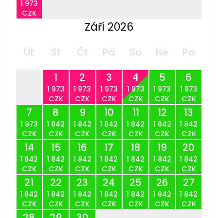
1 973
CZK
Září 2026
Út
St
Čt
Pá
So
Ne
Po
1
2
3
4
5
6
1 973
1 973
1 973
1 973
1 973
1 973
CZK
CZK
CZK
CZK
CZK
CZK
7
8
9
10
11
12
13
1 973
1 842
1 842
1 842
1 842
1 842
1 842
CZK
CZK
CZK
CZK
CZK
CZK
CZK
14
15
16
17
18
19
20
1 842
1 842
1 842
1 842
1 842
1 842
1 842
CZK
CZK
CZK
CZK
CZK
CZK
CZK
21
22
23
24
25
26
27
1 842
1 842
1 842
1 842
1 842
1 842
1 842
CZK
CZK
CZK
CZK
CZK
CZK
CZK
28
29
30