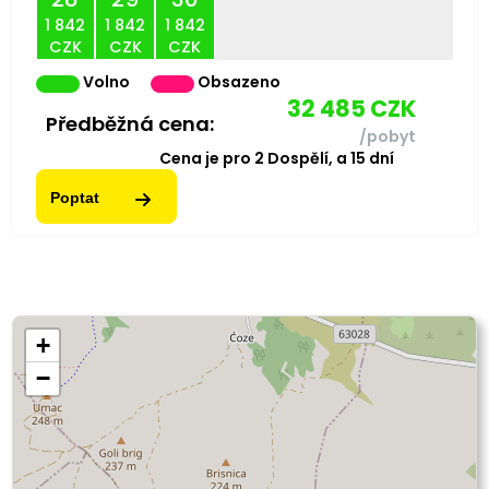
1 842
1 842
1 842
CZK
CZK
CZK
Volno
Obsazeno
32 485
CZK
Předběžná cena:
/pobyt
Cena je pro
2
Dospělí,
a
15
dní
Poptat
+
−