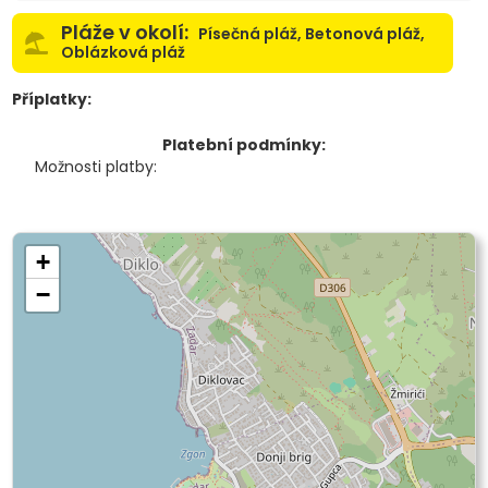
Pláže v okolí:
Písečná pláž, Betonová pláž,
Oblázková pláž
Příplatky:
Platební podmínky:
Možnosti platby:
+
−