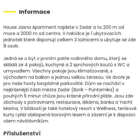
Informace
House Jasna Apartment najdete v Zadar a to 200 m od
more a 2000 m od centra. V nabídce je 1 ubytovacích
jednotek které disponují celkem 3 ložnicemi a ubytuje se zde
8 osob.
Jedná se o byt v prvním patře rodinného domu, který se
skládá ze 4 pokojů, kuchyně a 2 sprchových koutů s WC a
umyvadlem. Všechny pokoje jsou klimatizované, s
východem na balkon a jednou velkou terasou. Ve dvoře je
pro naše hosty bezplatné parkoviště. Dům se nachází v
nejkrásnější části města Zadar (Borik – Puntamika) a
pouhých 5 minut chůze jsou krásné přírodní pláže. Jsou zde
obchody s potravinami, restaurace, lékárna, banka a Yacht
Marina. V blízkosti je také hotelový resort s Wellness, tenisové
kurty i pláž obklopená borovým lesem a zázemí je k dispozici
všem návštěvníkům.
Příslušenství