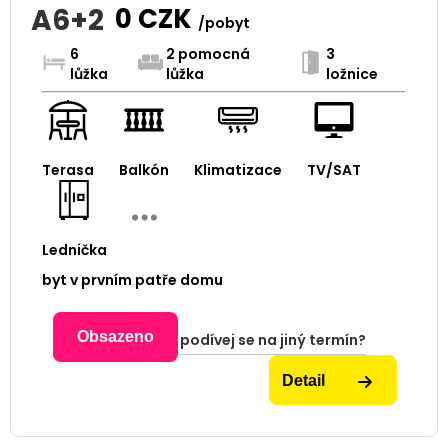
A6+2
0
CZK
/pobyt
6
2 pomocná
3
lůžka
lůžka
ložnice
Terasa
Balkón
Klimatizace
TV/SAT
Lednička
byt v prvním patře domu
Obsazeno
podívej se na jiný termín?
Detail