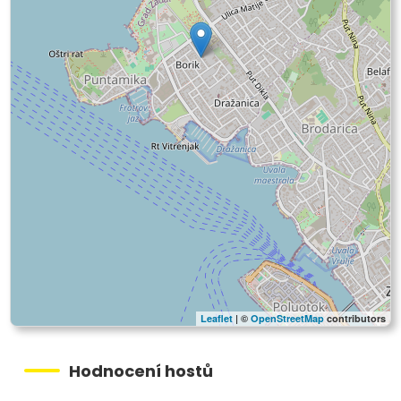
Leaflet
| ©
OpenStreetMap
contributors
Hodnocení hostů