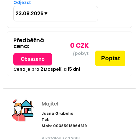
Odjezd:
23.08.2026
▼
Předběžná
0
CZK
cena:
/pobyt
Poptat
Obsazeno
Cena je pro
2
Dospělí,
a
15
dní
Majitel:
Jasna Grubelic
Tel:
Mob: 00385918964619
V katalogu od 2018.