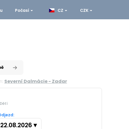
ku
Počasí
CZ
CZK
pě
n:
Severní Dalmácie - Zadar
Dětí
Odjezd:
22.08.2026
▼