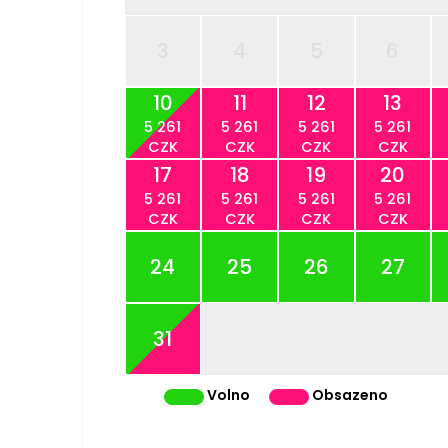
3
4
5
6
10
11
12
13
5 261
5 261
5 261
5 261
CZK
CZK
CZK
CZK
17
18
19
20
5 261
5 261
5 261
5 261
CZK
CZK
CZK
CZK
24
25
26
27
31
Volno
Obsazeno