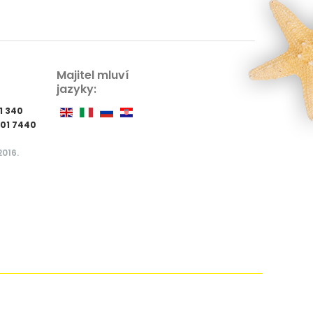
Majitel mluví
jazyky:
31 340
901 7440
2016.