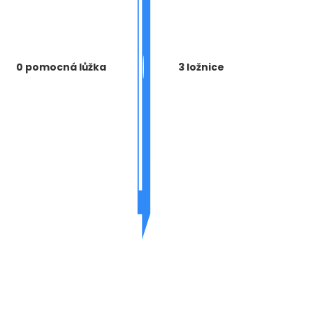
0 pomocná lůžka
3 ložnice