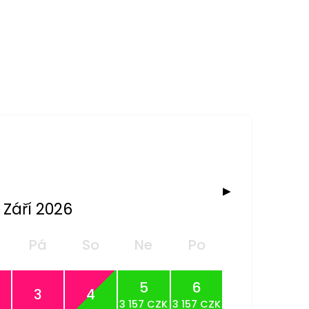
▶
Září 2026
Pá
So
Ne
Po
5
6
3
4
3 157 CZK
3 157 CZK