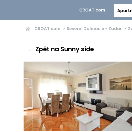
CROAT.com
Apart
CROAT.com
Severní Dalmácie - Zadar
Z
←
Zpět na Sunny side