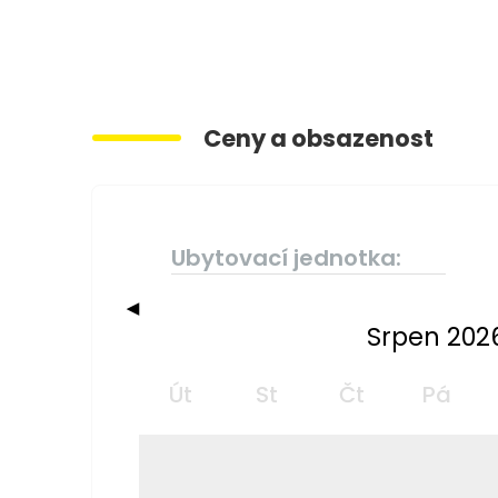
Ceny a obsazenost
Ubytovací jednotka:
◀
Srpen 202
Út
St
Čt
Pá