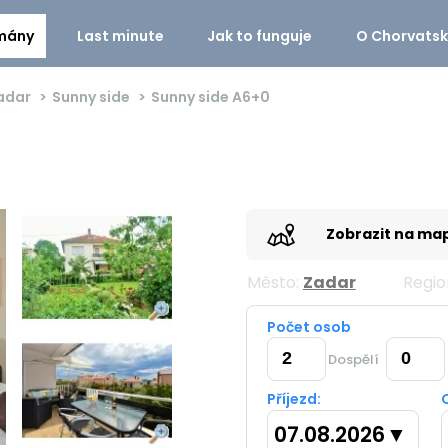
mány
Last minute
Jak to funguje
O Chorvats
adar
Sunny side
Sunny side
A6+0
Zobrazit na ma
Město:
Zadar
Regio
Počet osob
Dospělí
Příjezd:
07.08.2026
▼