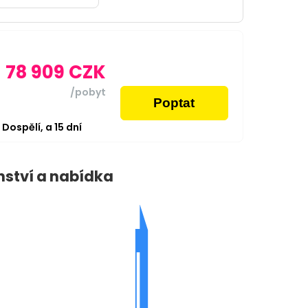
78 909
CZK
/pobyt
Poptat
2
Dospělí,
a
15
dní
nství a nabídka