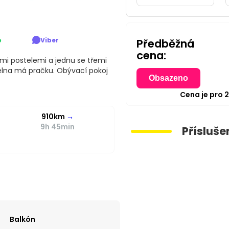
p
Viber
Předběžná
cena:
mi postelemi a jednu se třemi
upelna má pračku. Obývací pokoj
Obsazeno
Cena je pro
910km
→
9h 45min
Přísluše
Balkón