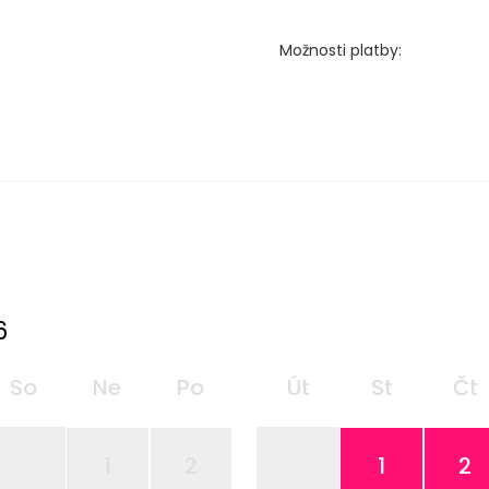
Možnosti platby:
6
So
Ne
Po
Út
St
Čt
1
2
1
2