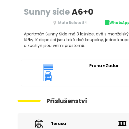
Sunny side
A6+0
Mate Balote 84
WhatsAp
Apartmán Sunny Side má 3 ložnice, dvě s manželský
lůžky. K dispozici jsou také dvě koupelny, jedna ko
a kuchyň jsou velmi prostorné.
Praha » Zadar
Příslušenství
Terasa