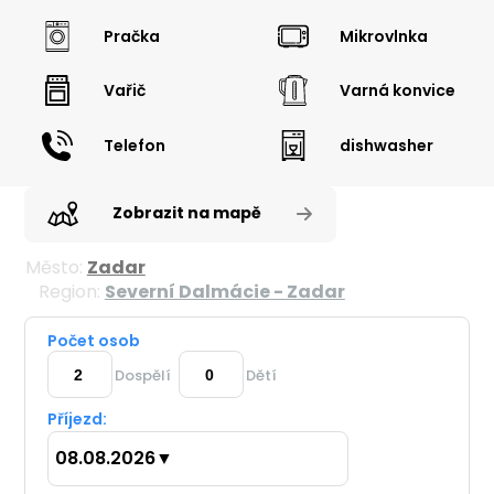
Pračka
Mikrovlnka
Vařič
Varná konvice
Telefon
dishwasher
Zobrazit na mapě
Město:
Zadar
Region:
Severní Dalmácie - Zadar
Počet osob
Dospělí
Dětí
Příjezd:
08.08.2026
▼