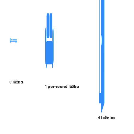
8 lůžka
1 pomocná lůžka
4 ložnice