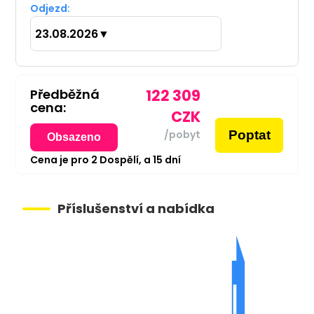
Odjezd:
23.08.2026
▼
Předběžná
122 309
cena:
CZK
Poptat
/pobyt
Obsazeno
Cena je pro
2
Dospělí,
a
15
dní
Příslušenství a nabídka