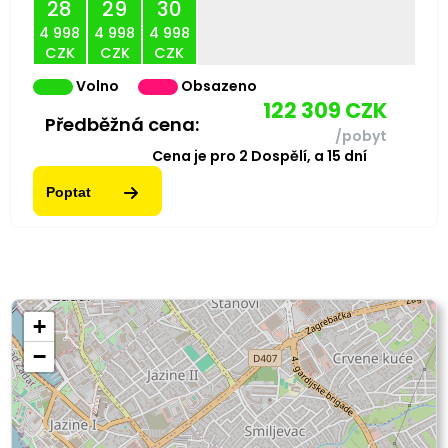
28
29
30
4 998
4 998
4 998
CZK
CZK
CZK
Volno
Obsazeno
122 309
CZK
Předběžná cena:
/pobyt
Cena je pro
2
Dospělí,
a
15
dní
Poptat
+
−