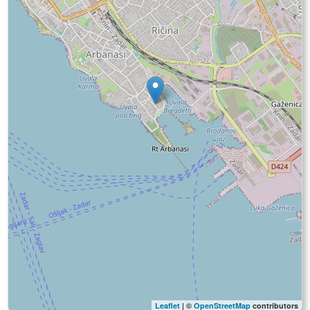
Leaflet
| ©
OpenStreetMap
contributors