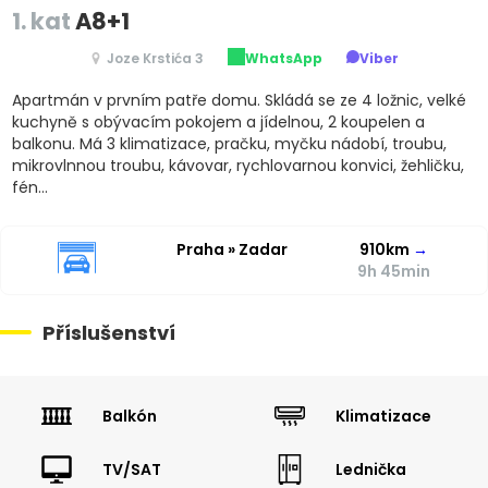
1. kat
A8+1
Joze Krstića 3
WhatsApp
Viber
Apartmán v prvním patře domu. Skládá se ze 4 ložnic, velké
kuchyně s obývacím pokojem a jídelnou, 2 koupelen a
balkonu. Má 3 klimatizace, pračku, myčku nádobí, troubu,
mikrovlnnou troubu, kávovar, rychlovarnou konvici, žehličku,
fén…
Praha » Zadar
910km
→
9h 45min
Příslušenství
Balkón
Klimatizace
TV/SAT
Lednička