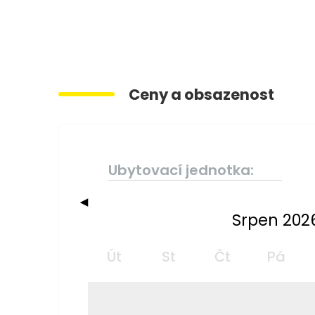
Ceny a obsazenost
Ubytovací jednotka:
◀
Srpen 202
Út
St
Čt
Pá