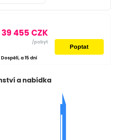
39 455
CZK
/pobyt
Poptat
2
Dospělí,
a
15
dní
nství a nabídka