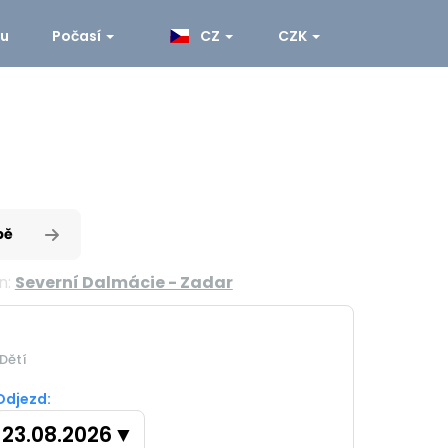
ku
Počasí
CZ
CZK
pě
n:
Severní Dalmácie - Zadar
Dětí
Odjezd:
23.08.2026
▼