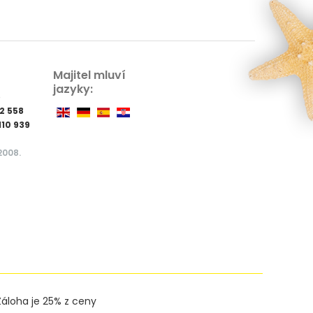
Majitel mluví
jazyky:
p
72 558
110 939
2008.
Záloha je 25% z ceny