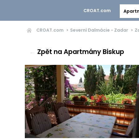
CROAT.com
Apart
CROAT.com
Severní Dalmácie - Zadar
Z
←
Zpět na Apartmány Biskup