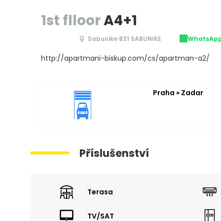
1st flloor
A4+1
Sabunike 831 SABUNIKE
WhatsAp
http://apartmani-biskup.com/cs/apartman-a2/
Praha » Zadar
Příslušenství
Terasa
TV/SAT