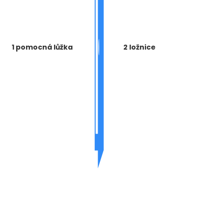
1 pomocná lůžka
2 ložnice