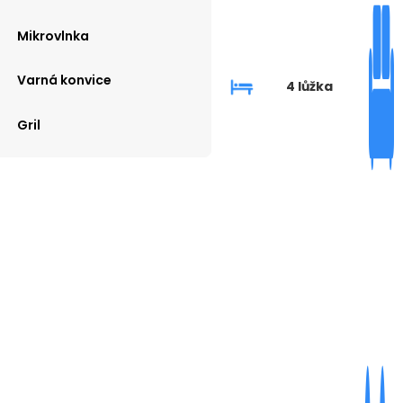
Mikrovlnka
Varná konvice
4 lůžka
Gril