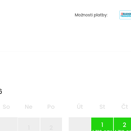
Možnosti platby:
6
So
Ne
Po
Út
St
Čt
1
2
1
2