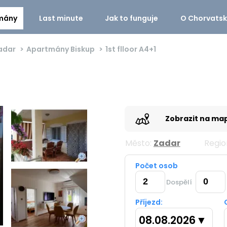
mány
Last minute
Jak to funguje
O Chorvats
adar
Apartmány Biskup
1st flloor
A4+1
Zobrazit na ma
Město:
Zadar
Regio
Počet osob
Dospělí
Příjezd:
08.08.2026
▼