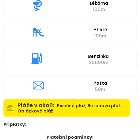
Lékárna
100m
Hřiště
100m
Benzínka
20000m
Pošta
50m
Pláže v okolí:
Písečná pláž, Betonová pláž,
Oblázková pláž
Příplatky:
Platební podmínky: