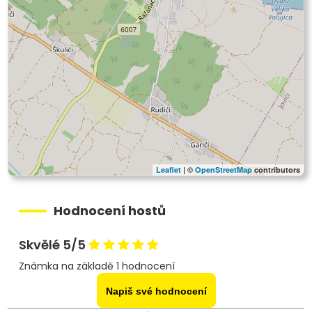
Leaflet
| ©
OpenStreetMap
contributors
Hodnocení hostů
Skvělé 5/5
Známka na základě 1 hodnocení
Napiš své hodnocení