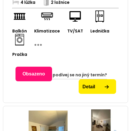
4 lůžka
2 ložnice
Balkón
Klimatizace
TV/SAT
Lednička
Pračka
Obsazeno
podívej se na jiný termín?
Detail