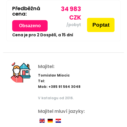
Předběžná
34 983
cena:
CZK
Poptat
/pobyt
Obsazeno
Cena je pro
2
Dospělí,
a
15
dní
Majitel:
Tomislav Miocic
Tel:
Mob: +385 91 564 3048
V katalogu od 2016.
Majitel mluví jazyky: