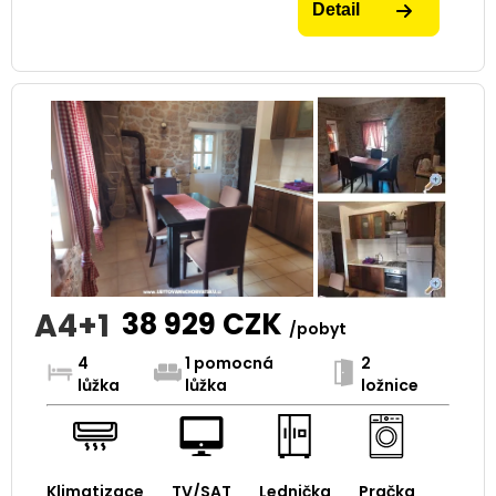
Detail
A4+1
38 929
CZK
/pobyt
4
1 pomocná
2
lůžka
lůžka
ložnice
Klimatizace
TV/SAT
Lednička
Pračka