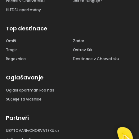
Počasí v Chorvatsku
Jak to funguje?
HLEDEJ apartmány
Top destinace
Omiš
Zadar
Trogir
Ostrov Krk
Rogoznica
Destinace v Chorvatsku
Oglašavanje
Oglasi apartman kod nas
Sučelje za vlasnike
Partneři
UBYTOVANIvCHORVATSKU.cz