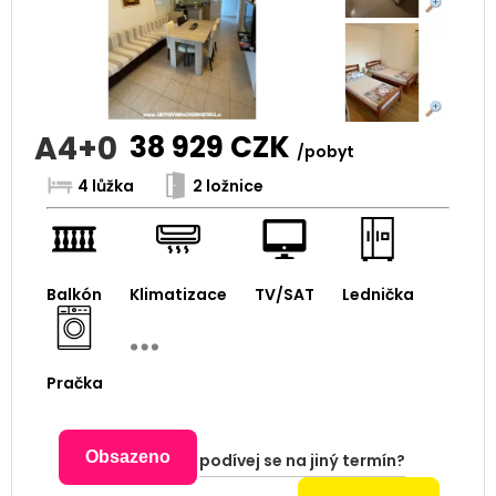
A4+0
38 929
CZK
/pobyt
4 lůžka
2 ložnice
Balkón
Klimatizace
TV/SAT
Lednička
Pračka
Obsazeno
podívej se na jiný termín?