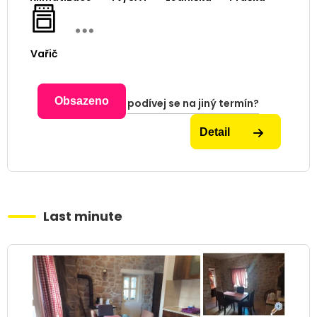
Vařič
Obsazeno
podívej se na jiný termín?
Detail
Last minute