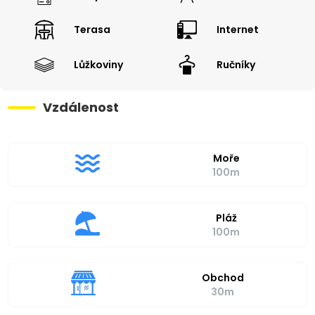
Terasa
Internet
Lůžkoviny
Ručníky
Vzdálenost
Moře
100m
Pláž
100m
Obchod
30m