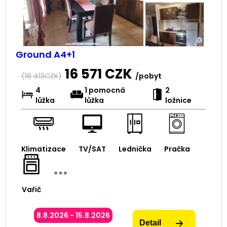
Ground A4+1
16 571
CZK
(
18 413
CZK)
/pobyt
4
1 pomocná
2
lůžka
lůžka
ložnice
Klimatizace
TV/SAT
Lednička
Pračka
Vařič
8.8.2026 - 15.8.2026
Detail