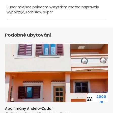
Super miejsce polecam wszystkim można naprawdę
wypocząć,Tomisław super
Podobné ubytování
2000
m
Apartmány Anđelo-Zadar