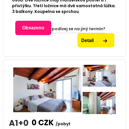
osob. Dvě ložnice mají manželskou postel a 1
přistýlku. Třetí ložnice má dvě samostatná lůžka.
3 balkony. Koupelna se sprchou
Obsazeno
podívej se na jiný termín?
Detail
A1+0
0
CZK
/pobyt