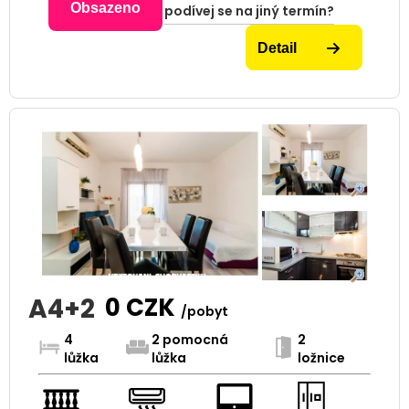
Obsazeno
podívej se na jiný termín?
Detail
A4+2
0
CZK
/pobyt
4
2 pomocná
2
lůžka
lůžka
ložnice