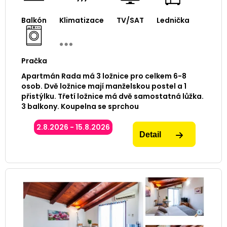
Balkón
Klimatizace
TV/SAT
Lednička
Pračka
Apartmán Rada má 3 ložnice pro celkem 6-8
osob. Dvě ložnice mají manželskou postel a 1
přistýlku. Třetí ložnice má dvě samostatná lůžka.
3 balkony. Koupelna se sprchou
2.8.2026 - 15.8.2026
Detail