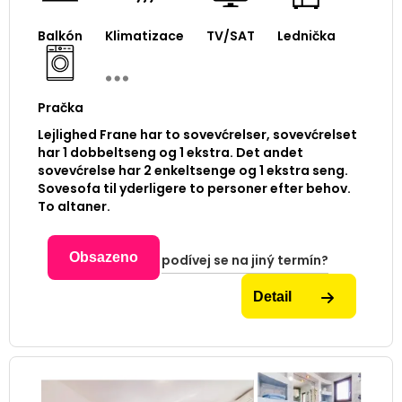
Balkón
Klimatizace
TV/SAT
Lednička
Pračka
Lejlighed Frane har to sovevćrelser, sovevćrelset
har 1 dobbeltseng og 1 ekstra. Det andet
sovevćrelse har 2 enkeltsenge og 1 ekstra seng.
Sovesofa til yderligere to personer efter behov.
To altaner.
Obsazeno
podívej se na jiný termín?
Detail