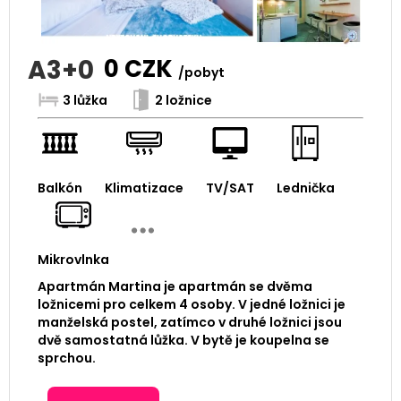
A3+0
0
CZK
/pobyt
3 lůžka
2 ložnice
Balkón
Klimatizace
TV/SAT
Lednička
Mikrovlnka
Apartmán Martina je apartmán se dvěma
ložnicemi pro celkem 4 osoby. V jedné ložnici je
manželská postel, zatímco v druhé ložnici jsou
dvě samostatná lůžka. V bytě je koupelna se
sprchou.