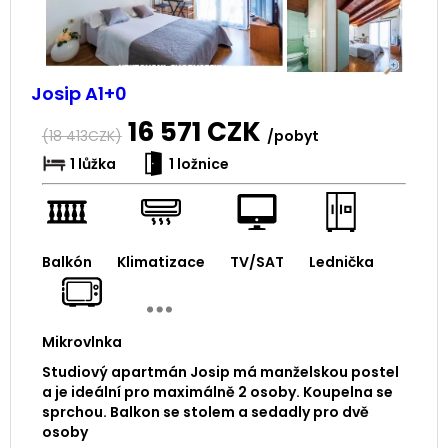
Josip A1+0
16 571
CZK
(
18 413
CZK)
/pobyt
1 lůžka
1 ložnice
Balkón
Klimatizace
TV/SAT
Lednička
Mikrovlnka
Studiový apartmán Josip má manželskou postel
a je ideální pro maximálně 2 osoby. Koupelna se
sprchou. Balkon se stolem a sedadly pro dvě
osoby