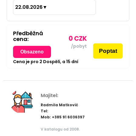
22.08.2026
▼
Předběžná
0
CZK
cena:
/pobyt
Poptat
Obsazeno
Cena je pro
2
Dospělí,
a
15
dní
Majitel:
Radmila Matković
Tel:
Mob: +385 91 6036397
V katalogu od 2008.