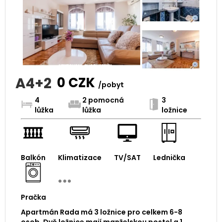
A4+2
0
CZK
/pobyt
4
2 pomocná
3
lůžka
lůžka
ložnice
Balkón
Klimatizace
TV/SAT
Lednička
Pračka
Apartmán Rada má 3 ložnice pro celkem 6-8