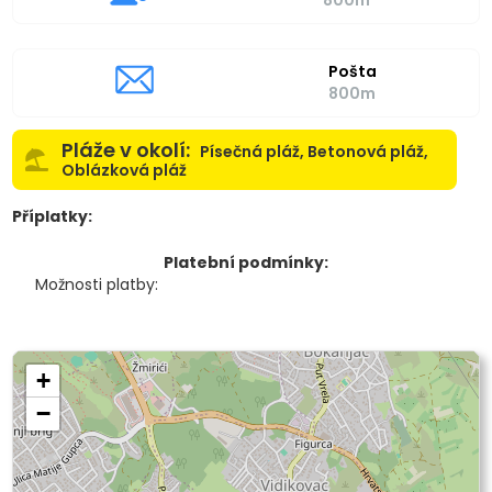
800m
Pošta
800m
Pláže v okolí:
Písečná pláž, Betonová pláž,
Oblázková pláž
Příplatky:
Platební podmínky:
Možnosti platby:
+
−