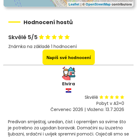
Leaflet
| ©
OpenStreetMap
contributors
Hodnocení hostů
Skvělé 5/5
Známka na základě 1 hodnocení
Napiš své hodnocení
Elvira
Skvělé
Pobyt v A3+0
Červenec 2026 | Vloženo: 13.7.2026
Predivan smještaj, uredan, čist i opremljen sa svime što
je potrebno za ugodan boravak. Domaćini su izuzetno
ljubazni, srdačni i uvijek spremni pomoći. Osjećali smo se