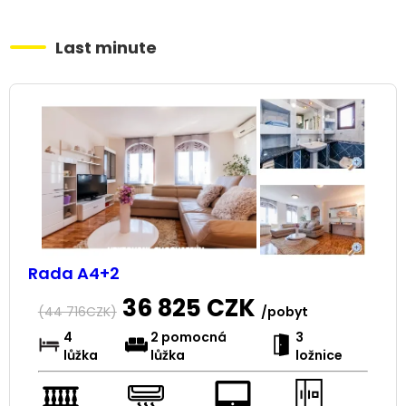
Last minute
Rada A4+2
36 825
CZK
(
44 716
CZK)
/pobyt
4
2 pomocná
3
lůžka
lůžka
ložnice