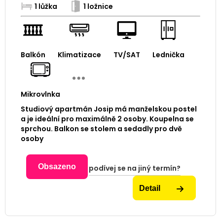
1 lůžka
1 ložnice
Balkón
Klimatizace
TV/SAT
Lednička
Mikrovlnka
Studiový apartmán Josip má manželskou postel
a je ideální pro maximálně 2 osoby. Koupelna se
sprchou. Balkon se stolem a sedadly pro dvě
osoby
Obsazeno
podívej se na jiný termín?
Detail