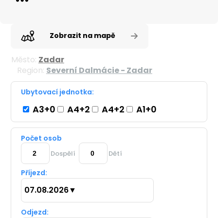
Zobrazit na mapě
Město:
Zadar
Region:
Severní Dalmácie - Zadar
Ubytovací jednotka:
A3+0
A4+2
A4+2
A1+0
Počet osob
Dospělí
Dětí
Příjezd:
07.08.2026
▼
Odjezd: