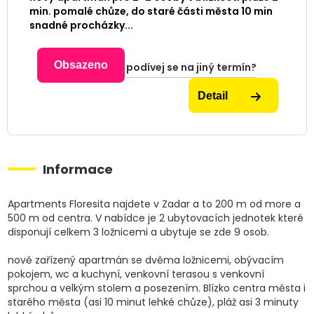
min. pomalé chůze, do staré části města 10 min
snadné procházky...
Obsazeno
podívej se na jiný termín?
Detail
Informace
Apartments Floresita najdete v Zadar a to 200 m od more a
500 m od centra. V nabídce je 2 ubytovacích jednotek které
disponují celkem 3 ložnicemi a ubytuje se zde 9 osob.
nově zařízený apartmán se dvěma ložnicemi, obývacím
pokojem, wc a kuchyní, venkovní terasou s venkovní
sprchou a velkým stolem a posezením. Blízko centra města i
starého města (asi 10 minut lehké chůze), pláž asi 3 minuty