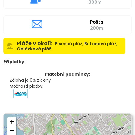
300m
Pošta
200m
Pláže v okolí:
Písečná pláž, Betonová pláž,
Oblázková pláž
Příplatky:
Platební podmínky:
Záloha je 0% z ceny
Možnosti platby:
+
−