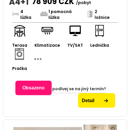
A4+1
78 909
CZK
/pobyt
4
1 pomocná
2
lůžka
lůžka
ložnice
Terasa
Klimatizace
TV/SAT
Lednička
Pračka
Obsazeno
podívej se na jiný termín?
Detail