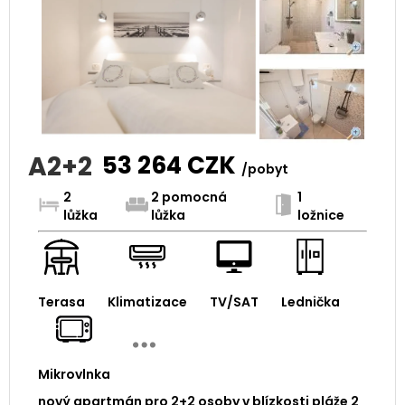
A2+2
53 264
CZK
/pobyt
2
2 pomocná
1
lůžka
lůžka
ložnice
Terasa
Klimatizace
TV/SAT
Lednička
Mikrovlnka
nový apartmán pro 2+2 osoby v blízkosti pláže 2