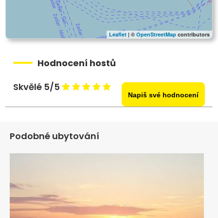
Leaflet
| ©
OpenStreetMap
contributors
Hodnocení hostů
Skvělé 5/5
Napiš své hodnocení
Podobné ubytování