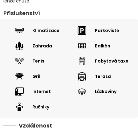
lehké chůze.
Příslušenství
Klimatizace
Parkoviště
Zahrada
Balkón
Tenis
Pobytová taxe
Gril
Terasa
Internet
Lůžkoviny
Ručníky
Vzdálenost