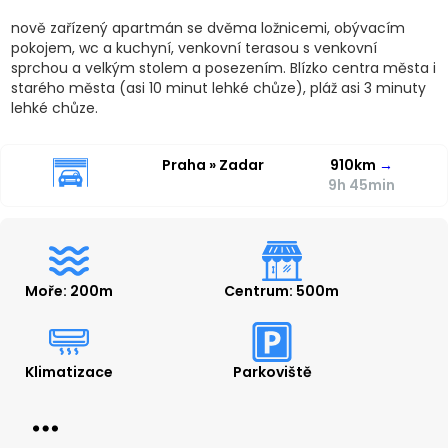
nově zařízený apartmán se dvěma ložnicemi, obývacím
pokojem, wc a kuchyní, venkovní terasou s venkovní
sprchou a velkým stolem a posezením. Blízko centra města i
starého města (asi 10 minut lehké chůze), pláž asi 3 minuty
lehké chůze.
Praha » Zadar
910km
→
9h 45min
Moře: 200m
Centrum: 500m
Klimatizace
Parkoviště