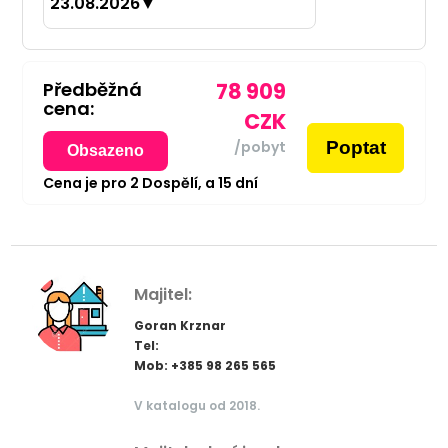
23.08.2026
▼
Předběžná
78 909
cena:
CZK
Poptat
/pobyt
Obsazeno
Cena je pro
2
Dospělí,
a
15
dní
Majitel:
Goran Krznar
Tel:
Mob: +385 98 265 565
V katalogu od 2018.