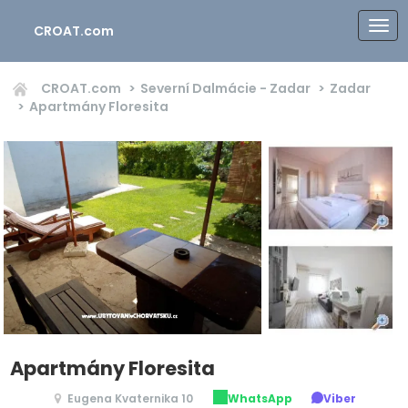
CROAT.com
CROAT.com
Severní Dalmácie - Zadar
Zadar
Apartmány Floresita
Apartmány Floresita
Eugena Kvaternika 10
WhatsApp
Viber