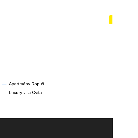
zénem
Lodě a ja
Zobrazit
—
Apartmány Ropuš
—
Luxury villa Cvita