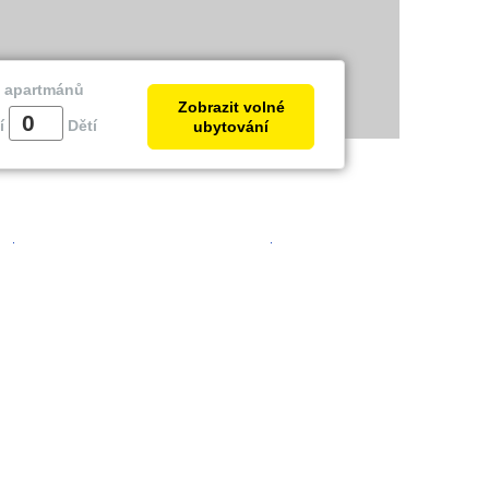
a apartmánů
Zobrazit volné
í
Dětí
ubytování
trie
Zadar