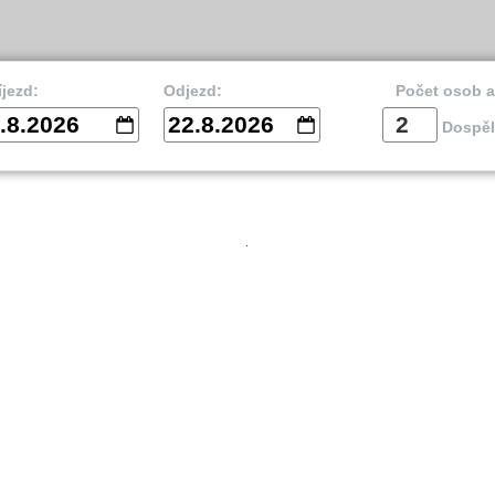
íjezd:
Odjezd:
Počet osob 
.8.2026
22.8.2026
Dospěl
vnik
Split
Is