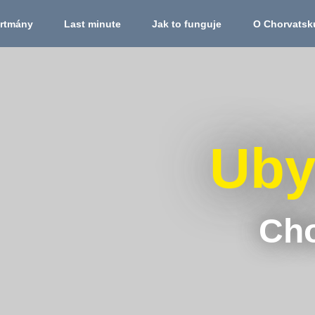
rtmány
Last minute
Jak to funguje
O Chorvatsk
Uby
Cho