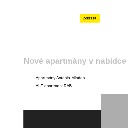
Nejlépe hodnoce
Zobrazit
Nové apartmány v nabídce
—
Apartmány Antonio-Mladen
—
ALF apartmani RAB