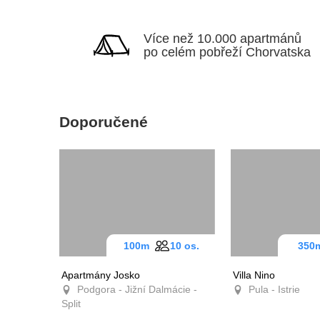
Více než 10.000 apartmánů
po celém pobřeží Chorvatska
Doporučené
100m
10 os.
35
Apartmány Josko
Villa Nino
Podgora - Jižní Dalmácie -
Pula - Istrie
Split