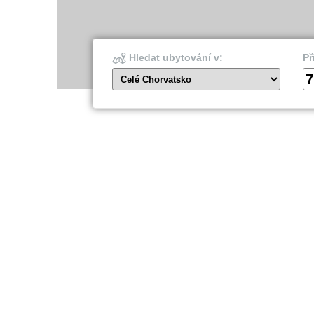
Hledat ubytování v:
Př
7
Celé Chorvatsko
Šibenik
Dubro