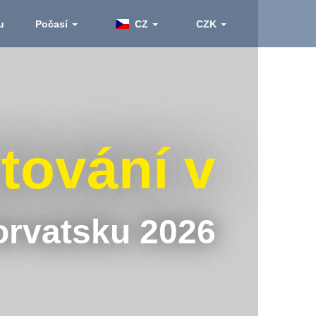
u
Počasí
CZ
CZK
tování v
rvatsku 2026