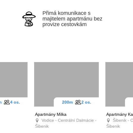
Přimá komunikace s
majitelem apartmánu bez
provize cestovkám
0m
4 os.
200m
2 os.
Apartmány Milka
Apartmány Ka
Vodice - Centrální Dalmácie -
Šibenik - C
Šibenik
Šibenik