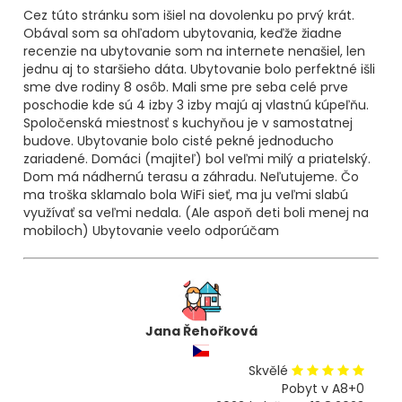
Cez túto stránku som išiel na dovolenku po prvý krát.
Obával som sa ohľadom ubytovania, keďže žiadne
recenzie na ubytovanie som na internete nenašiel, len
jednu aj to staršieho dáta. Ubytovanie bolo perfektné išli
sme dve rodiny 8 osôb. Mali sme pre seba celé prve
poschodie kde sú 4 izby 3 izby majú aj vlastnú kúpeľňu.
Spoločenská miestnosť s kuchyňou je v samostatnej
budove. Ubytovanie bolo cisté pekné jednoducho
zariadené. Domáci (majiteľ) bol veľmi milý a priatelský.
Dom má nádhernú terasu a záhradu. Neľutujeme. Čo
ma troška sklamalo bola WiFi sieť, ma ju veľmi slabú
využívať sa veľmi nedala. (Ale aspoň deti boli menej na
mobiloch) Ubytovanie veelo odporúčam
Jana Řehořková
Skvělé
Pobyt v A8+0