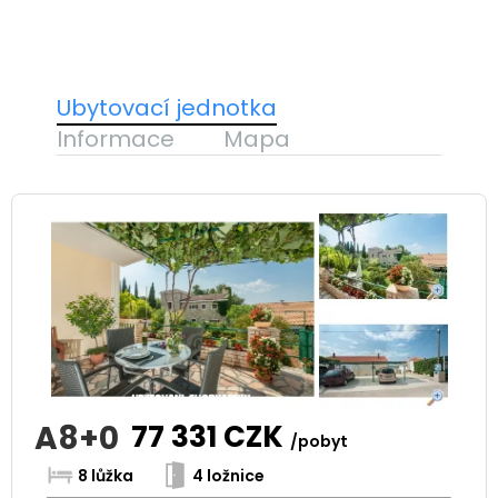
Ubytovací jednotka
Informace
Mapa
A8+0
77 331
CZK
/pobyt
8 lůžka
4 ložnice