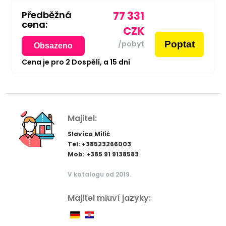
Předběžná
77 331
cena:
CZK
Poptat
/pobyt
Obsazeno
Cena je pro
2
Dospělí,
a
15
dní
Majitel:
Slavica Milić
Tel: +38523266003
Mob: +385 91 9138583
V katalogu od 2019.
Majitel mluví jazyky: