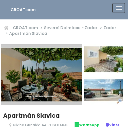
CROAT.com
CROAT.com
Severní Dalmácie - Zadar
Zadar
Apartmán Slavica
Apartmán Slavica
Nikice Gundića 44 POSEDARJE
WhatsApp
Viber