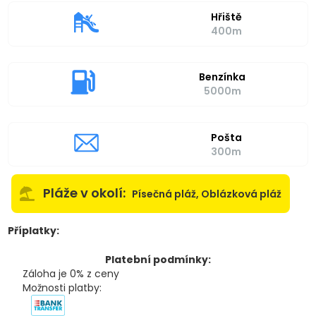
Hřiště
400m
Benzínka
5000m
Pošta
300m
Pláže v okolí:
Písečná pláž, Oblázková pláž
Příplatky:
Platební podmínky:
Záloha je 0% z ceny
Možnosti platby: