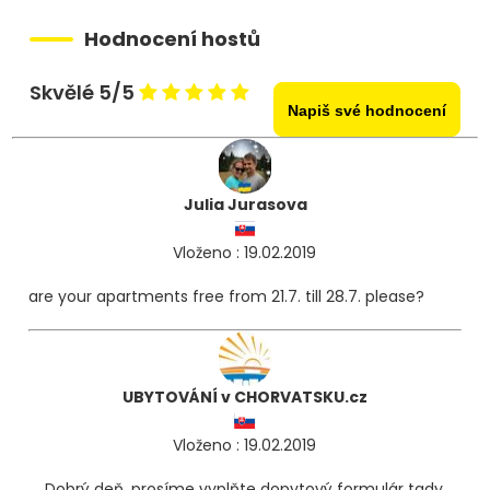
Hodnocení hostů
Skvělé 5/5
Napiš své hodnocení
Julia Jurasova
Vloženo : 19.02.2019
are your apartments free from 21.7. till 28.7. please?
UBYTOVÁNÍ v CHORVATSKU.cz
Vloženo : 19.02.2019
Dobrý deň, prosíme vyplňte dopytový formulár tady