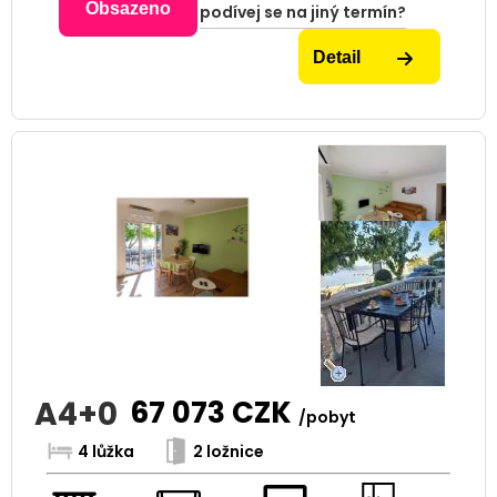
Obsazeno
podívej se na jiný termín?
Detail
A4+0
67 073
CZK
/pobyt
4 lůžka
2 ložnice