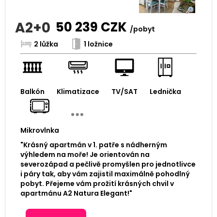
A2+0
50 239
CZK
/pobyt
2 lůžka
1 ložnice
Balkón
Klimatizace
TV/SAT
Lednička
Mikrovlnka
"Krásný apartmán v 1. patře s nádherným
výhledem na moře! Je orientován na
severozápad a pečlivě promyšlen pro jednotlivce
i páry tak, aby vám zajistil maximálně pohodlný
pobyt. Přejeme vám prožití krásných chvil v
apartmánu A2 Natura Elegant!"