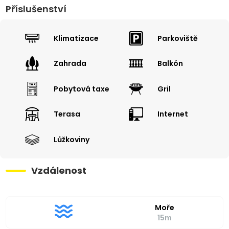
Příslušenství
Klimatizace
Parkoviště
Zahrada
Balkón
Pobytová taxe
Gril
Terasa
Internet
Lůžkoviny
Vzdálenost
Moře
15m