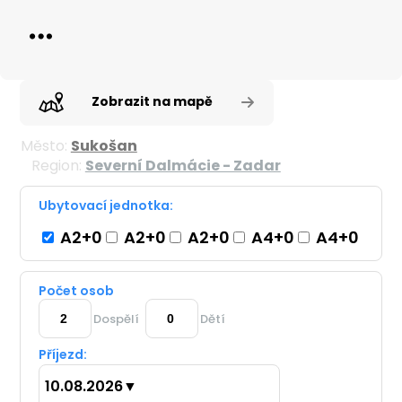
Zobrazit na mapě
Město:
Sukošan
Region:
Severní Dalmácie - Zadar
Ubytovací jednotka:
A2+0
A2+0
A2+0
A4+0
A4+0
Počet osob
Dospělí
Dětí
Příjezd:
10.08.2026
▼