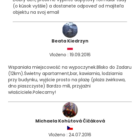
(o kúsok vyššie) a dostanete odpoveď od majiteľa
objektu na svoj email
Beata Kiedrzyn
Vloženo : 19.09.2016
Wspaniała miejscowość na wypoczynek.Blisko do Zadaru
(12km).Świetny apartament,bar, kawiarnia, lodziarnia
przy budynku, wyjście prosto na plażę (plaża żwirkowa,
dno piaszczyste) Bardzo mili, przyjaźni
właściciele.Polecamy!
Michaela Kohútová Čičáková
Vloženo : 24.07.2016