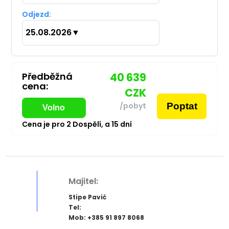
Odjezd:
25.08.2026
▼
Předběžná
40 639
cena:
CZK
Poptat
/pobyt
Volno
Cena je pro
2
Dospělí,
a
15
dní
Majitel:
Stipe Pavić
Tel:
Mob: +385 91 897 8068