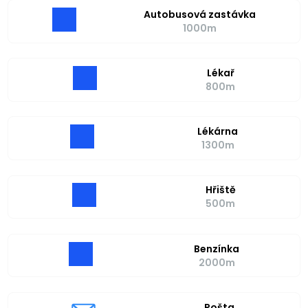
Autobusová zastávka
1000m
Lékař
800m
Lékárna
1300m
Hřiště
500m
Benzínka
2000m
Pošta