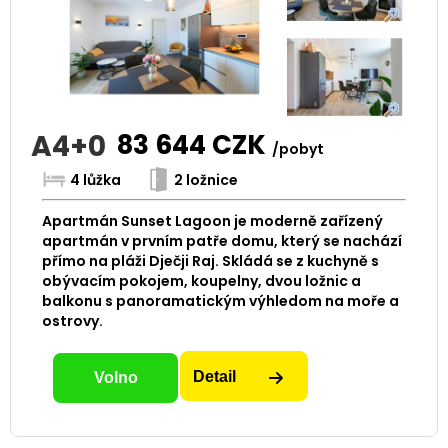
A4+0
83 644
CZK
/pobyt
4 lůžka
2 ložnice
Apartmán Sunset Lagoon je moderně zařízený
apartmán v prvním patře domu, který se nachází
přímo na pláži Dječji Raj. Skládá se z kuchyně s
obývacím pokojem, koupelny, dvou ložnic a
balkonu s panoramatickým výhledom na moře a
ostrovy.
Detail
Volno