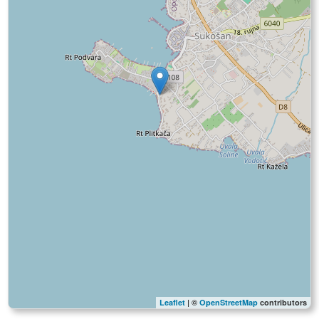
Leaflet
| ©
OpenStreetMap
contributors