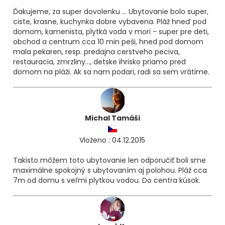
Ďakujeme, za super dovolenku ... Ubytovanie bolo super,
ciste, krasne, kuchynka dobre vybavena. Pláž hneď pod
domom, kamenista, plytká voda v mori - super pre deti,
obchod a centrum cca 10 min peši, hned pod domom
mala pekaren, resp. predajna cerstveho peciva,
restauracia, zmrzliny..., detske ihrisko priamo pred
domom na pláži. Ak sa nam podari, radi sa sem vrátime.
Michal Tamáši
Vloženo : 04.12.2015
Takisto môžem toto ubytovanie len odporučiť boli sme
maximálne spokojný s ubytovaním aj polohou. Pláž cca
7m od domu s veľmi plytkou vodou. Do centra kúsok.