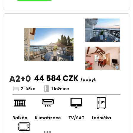
A2+0
44 584
CZK
/pobyt
2 lůžka
1 ložnice
Balkón
Klimatizace
TV/SAT
Lednička