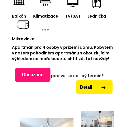
Balkón
Klimatizace
TV/SAT
Lednička
Mikrovlnka
Apartmán pro 4 osoby v přízemí domu. Pobytem
v našem pohodlném apartmánu s okouzlujícím
výhledem na moře budete chtít zůstat navždy!
Obsazeno
podívej se na jiný termín?
Detail