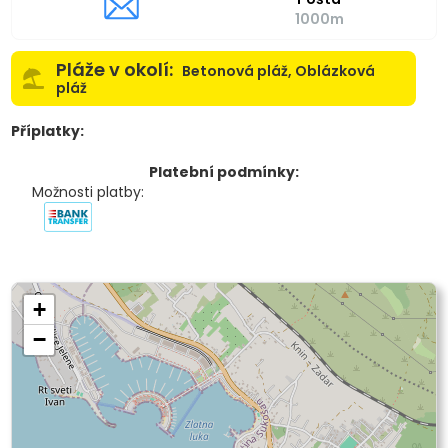
1000m
Pláže v okolí:
Betonová pláž, Oblázková
pláž
Příplatky:
Platební podmínky:
Možnosti platby:
+
−