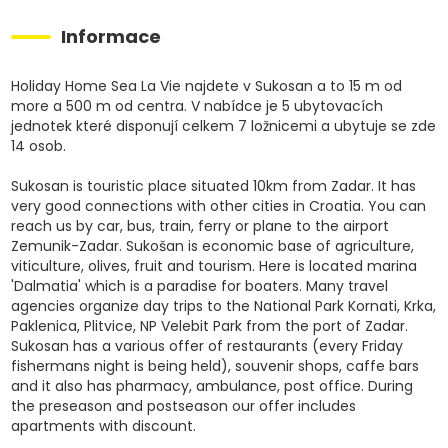
Informace
Holiday Home Sea La Vie najdete v Sukosan a to 15 m od
more a 500 m od centra. V nabídce je 5 ubytovacích
jednotek které disponují celkem 7 ložnicemi a ubytuje se zde
14 osob.
Sukosan is touristic place situated 10km from Zadar. It has
very good connections with other cities in Croatia. You can
reach us by car, bus, train, ferry or plane to the airport
Zemunik-Zadar. Sukošan is economic base of agriculture,
viticulture, olives, fruit and tourism. Here is located marina
'Dalmatia' which is a paradise for boaters. Many travel
agencies organize day trips to the National Park Kornati, Krka,
Paklenica, Plitvice, NP Velebit Park from the port of Zadar.
Sukosan has a various offer of restaurants (every Friday
fishermans night is being held), souvenir shops, caffe bars
and it also has pharmacy, ambulance, post office. During
the preseason and postseason our offer includes
apartments with discount.