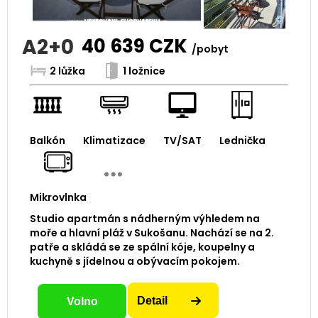
A2+0
40 639
CZK
/pobyt
2 lůžka
1 ložnice
Balkón
Klimatizace
TV/SAT
Lednička
Mikrovlnka
Studio apartmán s nádherným výhledem na
moře a hlavní pláž v Sukošanu. Nachází se na 2.
patře a skládá se ze spální kóje, koupelny a
kuchyně s jídelnou a obývacím pokojem.
Detail
Volno