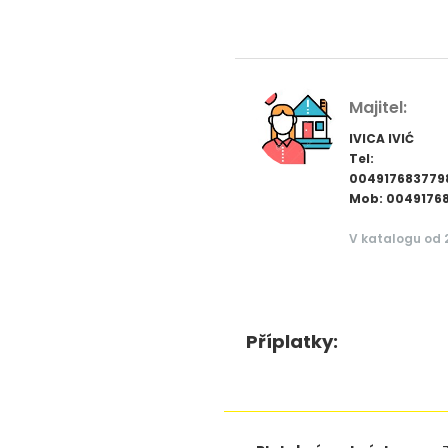
Majitel:
IVICA IVIĆ
Tel:
004917683779
Mob: 0049176
V katalogu od 
Příplatky: