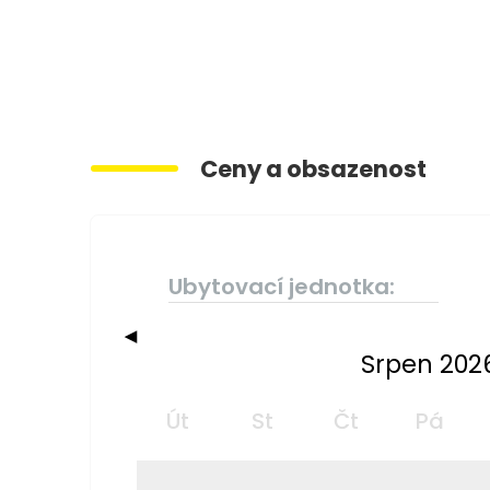
Ceny a obsazenost
Ubytovací jednotka:
◀
Srpen 202
Út
St
Čt
Pá