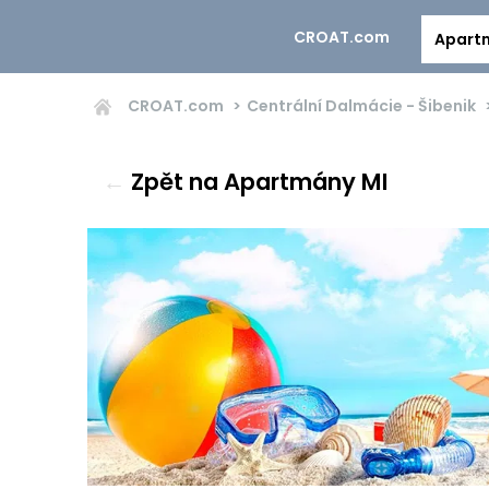
CROAT.com
Apart
CROAT.com
Centrální Dalmácie - Šibenik
←
Zpět na Apartmány MI