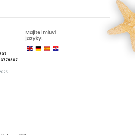
Majitel mluví
jazyky:
807
83779807
2025.