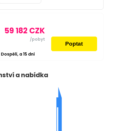
59 182
CZK
/pobyt
Poptat
2
Dospělí,
a
15
dní
nství a nabídka