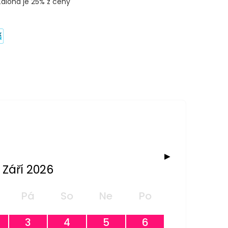
Záloha je 25% z ceny
▶
Září 2026
Pá
So
Ne
Po
3
4
5
6