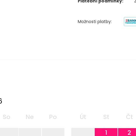
Platební podmínky:
Možnosti platby:
6
So
Ne
Po
Út
St
Čt
1
2