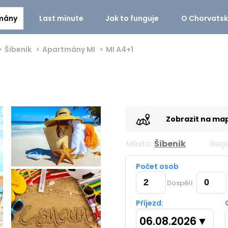
mány
Last minute
Jak to funguje
O Chorvats
Šibenik
Apartmány MI
MI
A4+1
Zobrazit na ma
Město:
Šibenik
Regi
Počet osob
Dospělí
Příjezd:
06.08.2026
▼