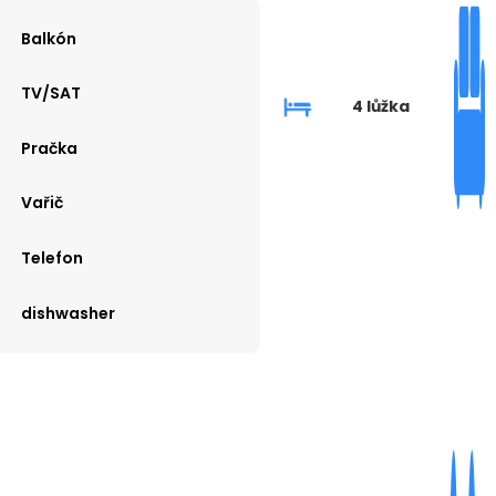
Balkón
TV/SAT
4 lůžka
Pračka
Vařič
Telefon
dishwasher