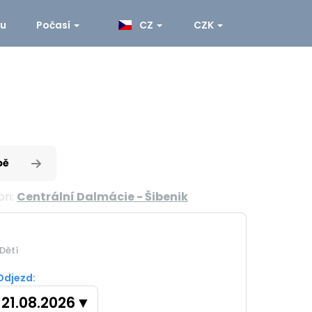
ku
Počasí
CZ
CZK
pě
on:
Centrální Dalmácie - Šibenik
Dětí
Odjezd:
21.08.2026
▼