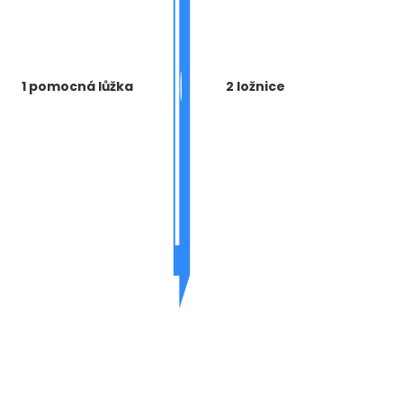
1 pomocná lůžka
2 ložnice