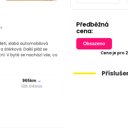
Předběžná
24
cena:
 děti, slabá automobilová
Obsazeno
 štěrková. Další pláž se
Cena je pro
ní. V bytě se nachází vše, co
Přísluše
965km
→
10h 04min