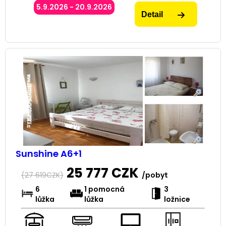
5.9.2026 - 20.9.2026
Detail
Sunshine A6+1
25 777
CZK
(
27 619
CZK)
/pobyt
6
1 pomocná
3
lůžka
lůžka
ložnice