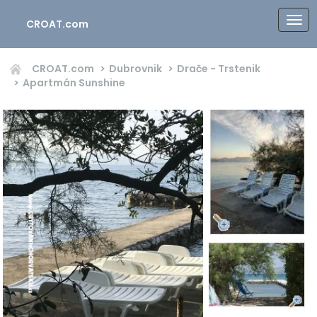
CROAT.com
CROAT.com
Dubrovnik
Drače - Trstenik
Apartmán Sunshine