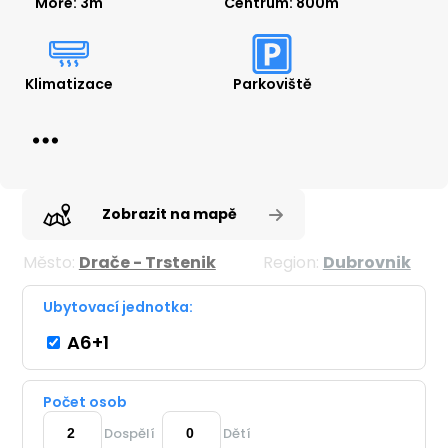
Moře: 3m
Centrum: 800m
Klimatizace
Parkoviště
Zobrazit na mapě
Město:
Drače - Trstenik
Region:
Dubrovnik
Ubytovací jednotka:
A6+1
Počet osob
Dospělí
Dětí