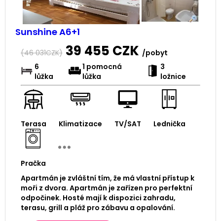
Sunshine A6+1
39 455
CZK
(
46 031
CZK)
/pobyt
6
1 pomocná
3
lůžka
lůžka
ložnice
Terasa
Klimatizace
TV/SAT
Lednička
Pračka
Apartmán je zvláštní tím, že má vlastní přístup k
moři z dvora. Apartmán je zařízen pro perfektní
odpočinek. Hosté mají k dispozici zahradu,
terasu, grill a pláž pro zábavu a opalování.