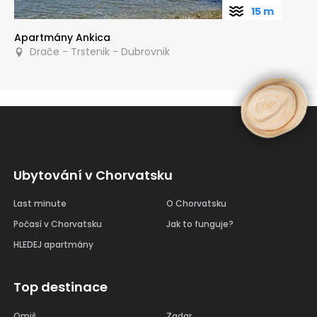
15 m
Apartmány Ankica
Drače - Trstenik - Dubrovnik
Ubytování v Chorvatsku
Last minute
O Chorvatsku
Počasí v Chorvatsku
Jak to funguje?
HLEDEJ apartmány
Top destinace
Omiš
Zadar