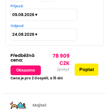
Příjezd:
09.08.2026
▼
Odjezd:
24.08.2026
▼
Předběžná
78 909
cena:
CZK
Poptat
/pobyt
Obsazeno
Cena je pro
2
Dospělí,
a
15
dní
Majitel: