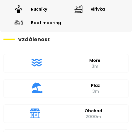
Ručníky
vířivka
Boat mooring
Vzdálenost
Moře
3m
Pláž
3m
Obchod
2000m