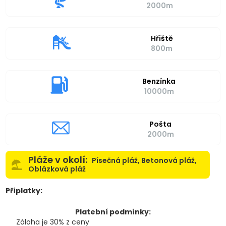
2000m
Hřiště
800m
Benzínka
10000m
Pošta
2000m
Pláže v okolí:
Písečná pláž, Betonová pláž,
Oblázková pláž
Příplatky:
Platební podmínky:
Záloha je 30% z ceny