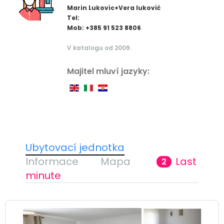
Marin Lukovic+Vera luković
Tel:
Mob: +385 91 523 8806
V katalogu od 2009.
Majitel mluví jazyky:
Ubytovací jednotka
Informace
Mapa
Last
2
minute