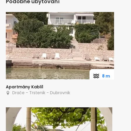
Podobné ubytování
8 m
Apartmány Kabli1
Drače - Trstenik - Dubrovnik