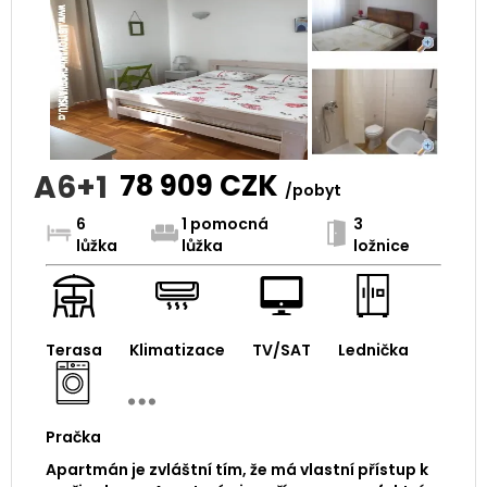
A6+1
78 909
CZK
/pobyt
6
1 pomocná
3
lůžka
lůžka
ložnice
Terasa
Klimatizace
TV/SAT
Lednička
Pračka
Apartmán je zvláštní tím, že má vlastní přístup k