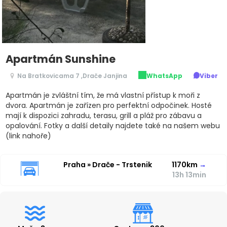
Apartmán Sunshine
Na Bratkovicama 7 ,Drače Janjina
WhatsApp
Viber
Apartmán je zvláštní tím, že má vlastní přístup k moři z
dvora. Apartmán je zařízen pro perfektní odpočinek. Hosté
mají k dispozici zahradu, terasu, grill a pláž pro zábavu a
opalování. Fotky a další detaily najdete také na našem webu
(link nahoře)
Praha » Drače - Trstenik
1170km
→
13h 13min