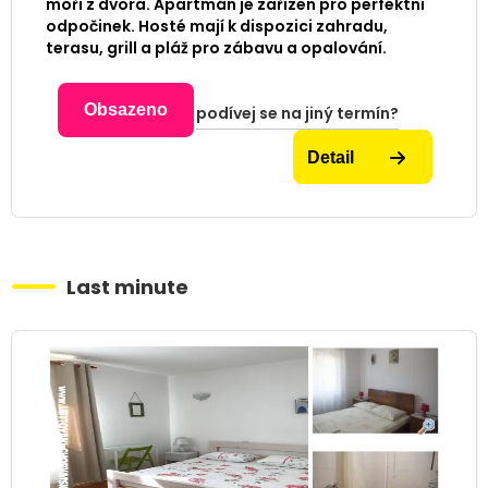
moři z dvora. Apartmán je zařízen pro perfektní
odpočinek. Hosté mají k dispozici zahradu,
terasu, grill a pláž pro zábavu a opalování.
Obsazeno
podívej se na jiný termín?
Detail
Last minute