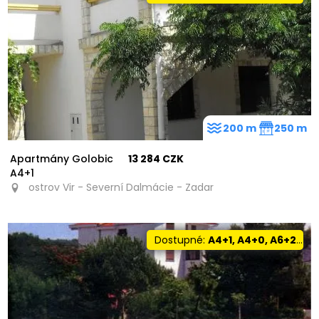
200 m
250 m
Apartmány Golobic
13 284 CZK
A4+1
ostrov Vir - Severní Dalmácie - Zadar
Dostupné:
A4+1, A4+0, A6+2, A10+1