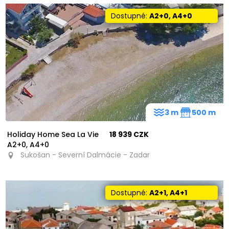
Dostupné:
A2+0, A4+0
3 m
500 m
Holiday Home Sea La Vie
18 939 CZK
A2+0, A4+0
Sukošan - Severní Dalmácie - Zadar
Dostupné:
A2+1, A4+1