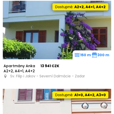
Dostupné:
A2+2, A4+1, A4+2
150 m
300 m
Apartmány Anka
13 941 CZK
A2+2, A4+1, A4+2
Sv. Filip i Jakov - Severní Dalmácie - Zadar
Dostupné:
A1+0, A4+2, A3+0