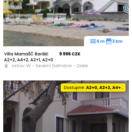
5 m
3 km
Villa MamaŠČ Barišić
9 996 CZK
A2+2, A4+2, A2+1, A2+0
ostrov Vir - Severní Dalmácie - Zadar
Dostupné:
A2+0, A2+2, A4+0, A4+1