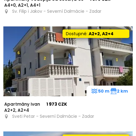
A4+0, A2+1, A4+1
Sv. Filip i Jakov - Severní Dalmácie - Zadar
Dostupné:
A2+2, A2+4
50 m
2 km
Apartmány Ivan
1 973 CZK
A2+2, A2+4
Sveti Petar - Severní Dalmácie - Zadar