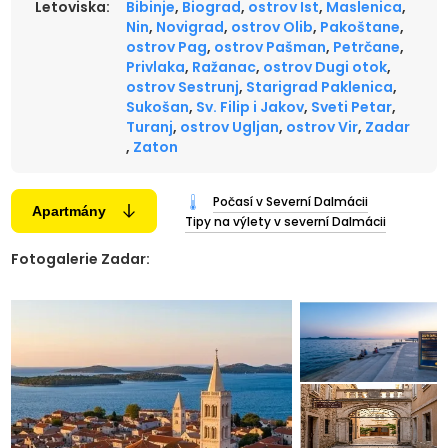
Letoviska:
Bibinje
,
Biograd
,
ostrov Ist
,
Maslenica
,
Nin
,
Novigrad
,
ostrov Olib
,
Pakoštane
,
ostrov Pag
,
ostrov Pašman
,
Petrčane
,
Privlaka
,
Ražanac
,
ostrov Dugi otok
,
ostrov Sestrunj
,
Starigrad Paklenica
,
Sukošan
,
Sv. Filip i Jakov
,
Sveti Petar
,
Turanj
,
ostrov Ugljan
,
ostrov Vir
,
Zadar
,
Zaton
Počasí v Severní Dalmácii
Apartmány
Tipy na výlety v severní Dalmácii
Fotogalerie Zadar: