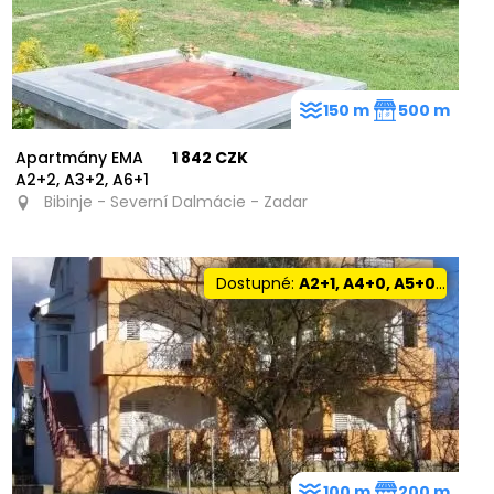
150 m
500 m
Apartmány EMA
1 842 CZK
A2+2, A3+2, A6+1
Bibinje - Severní Dalmácie - Zadar
Dostupné:
A2+1, A4+0, A5+0, A4+1
100 m
200 m