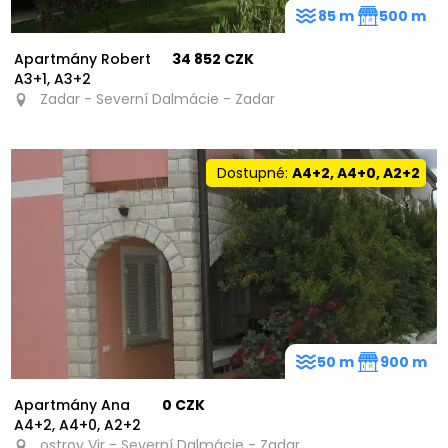
85 m
500 m
Apartmány Robert
34 852 CZK
A3+1, A3+2
Zadar - Severní Dalmácie - Zadar
Dostupné:
A4+2, A4+0, A2+2
50 m
900 m
Apartmány Ana
0 CZK
A4+2, A4+0, A2+2
ostrov Vir - Severní Dalmácie - Zadar