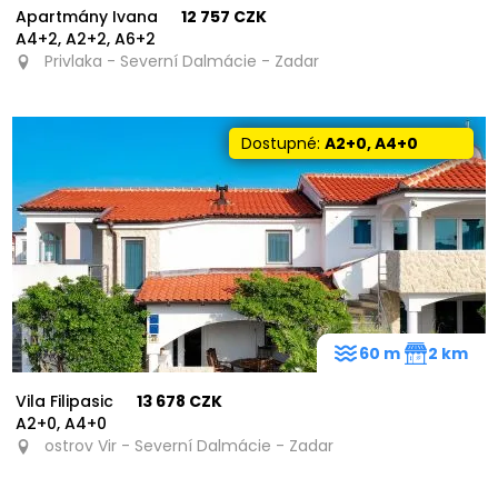
Apartmány Ivana
12 757 CZK
A4+2, A2+2, A6+2
Privlaka - Severní Dalmácie - Zadar
Dostupné:
A2+0, A4+0
60 m
2 km
Vila Filipasic
13 678 CZK
A2+0, A4+0
ostrov Vir - Severní Dalmácie - Zadar