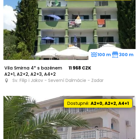
100 m
300 m
Vila Smirna 4* s bazénem
11 968 CZK
A2+1, A2+2, A2+3, A4+2
Sv. Filip i Jakov - Severní Dalmácie - Zadar
Dostupné:
A2+0, A2+2, A4+1