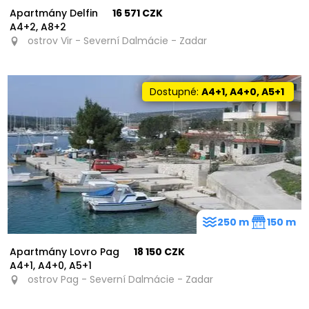
Apartmány Delfin
16 571 CZK
A4+2, A8+2
ostrov Vir - Severní Dalmácie - Zadar
Dostupné:
A4+1, A4+0, A5+1
250 m
150 m
Apartmány Lovro Pag
18 150 CZK
A4+1, A4+0, A5+1
ostrov Pag - Severní Dalmácie - Zadar