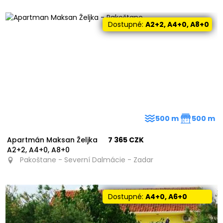
Dostupné:
A2+2, A4+0, A8+0
500 m
500 m
Apartmán Maksan Željka
7 365 CZK
A2+2, A4+0, A8+0
Pakoštane - Severní Dalmácie - Zadar
Dostupné:
A4+0, A6+0