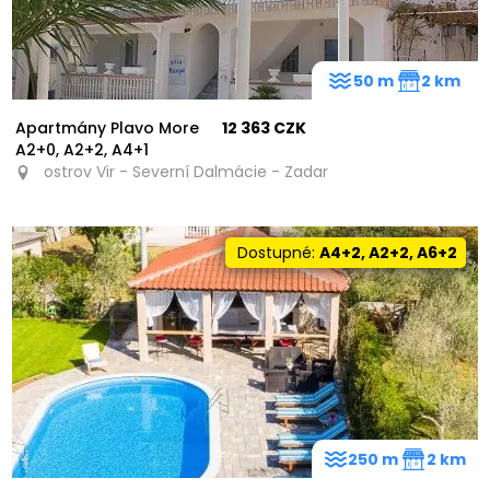
50 m
2 km
Apartmány Plavo More
12 363 CZK
A2+0, A2+2, A4+1
ostrov Vir - Severní Dalmácie - Zadar
Dostupné:
A4+2, A2+2, A6+2
250 m
2 km