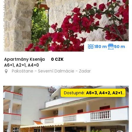
180 m
50 m
Apartmány Ksenija
0 CZK
A6+1, A2+1, A4+0
Pakoštane - Severní Dalmácie - Zadar
Dostupné:
A6+3, A4+2, A2+1, A2+2