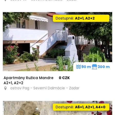
Dostupné:
A2+1, A2+2
90 m
300 m
Apartmány Ružica Mandre
0 CZK
A2+1, A2+2
ostrov Pag - Severní Dalmácie - Zadar
Dostupné:
A6+1, A2+1, A4+0