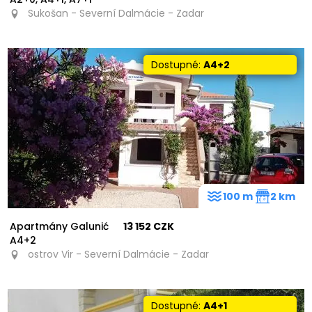
Sukošan - Severní Dalmácie - Zadar
Dostupné:
A4+2
100 m
2 km
Apartmány Galunić
13 152 CZK
A4+2
ostrov Vir - Severní Dalmácie - Zadar
Dostupné:
A4+1