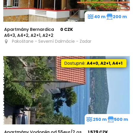
40 m
200 m
Apartmány Bernardica
0 CZK
A6+3, A4+2, A2+1, A2+2
Pakoštane - Severní Dalmácie - Zadar
Dostupné:
A4+0, A2+1, A4+1
250 m
500 m
Apartmány Vodopija od 55eur/2 os
1 579 CZK