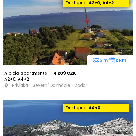
Dostupné:
A2+0, A4+2
5 m
2 km
Albicia apartments
4 209 CZK
A2+0, A4+2
Privlaka - Severní Dalmácie - Zadar
Dostupné:
A4+0