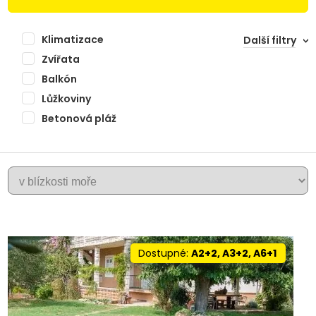
Klimatizace
Další filtry
Zvířata
Balkón
Lůžkoviny
Betonová pláž
ZADAR
Dostupné:
A2+2, A3+2, A6+1