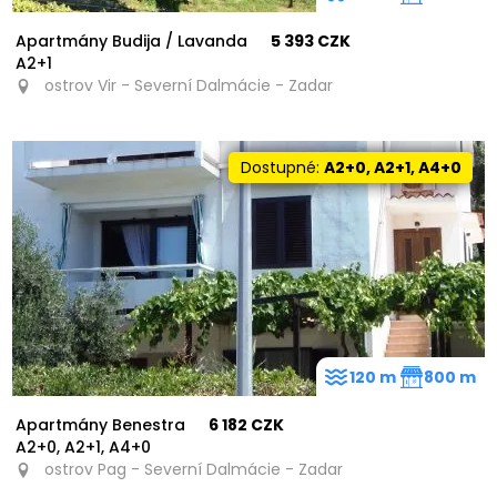
Apartmány Budija / Lavanda
5 393 CZK
A2+1
ostrov Vir - Severní Dalmácie - Zadar
Dostupné:
A2+0, A2+1, A4+0
120 m
800 m
Apartmány Benestra
6 182 CZK
A2+0, A2+1, A4+0
ostrov Pag - Severní Dalmácie - Zadar