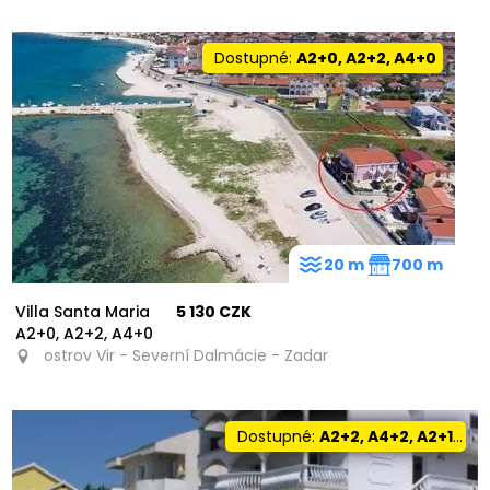
Dostupné:
A2+0, A2+2, A4+0
20 m
700 m
Villa Santa Maria
5 130 CZK
A2+0, A2+2, A4+0
ostrov Vir - Severní Dalmácie - Zadar
Dostupné:
A2+2, A4+2, A2+1, A2+0