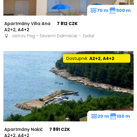
70 m
500 m
Apartmány Villa Ana
7 812 CZK
A2+2, A4+2
ostrov Pag - Severní Dalmácie - Zadar
Dostupné:
A2+2, A4+2
20 m
100 m
Apartmány Nakić
7 891 CZK
A2+2, A4+2