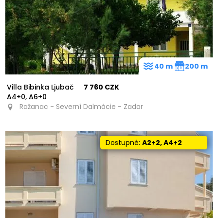
40 m
200 m
Villa Bibinka Ljubač
7 760 CZK
A4+0, A6+0
Ražanac - Severní Dalmácie - Zadar
Dostupné:
A2+2, A4+2