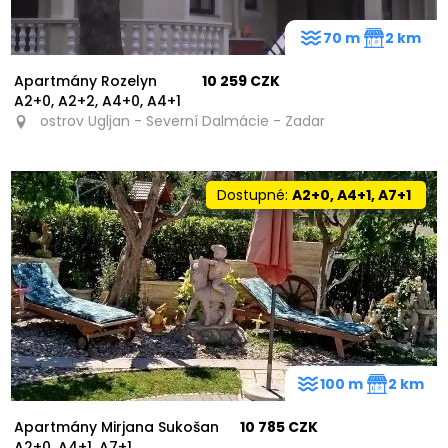
70 m
2 km
Apartmány Rozelyn
10 259 CZK
A2+0, A2+2, A4+0, A4+1
ostrov Ugljan - Severní Dalmácie - Zadar
Dostupné:
A2+0, A4+1, A7+1
100 m
2 km
Apartmány Mirjana Sukošan
10 785 CZK
A2+0, A4+1, A7+1