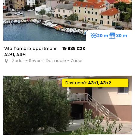
20 m
30 m
Vila Tamarix apartmani
19 938 CZK
A2+1, A4+1
Zadar - Severní Dalmácie - Zadar
Dostupné:
A3+1, A3+2