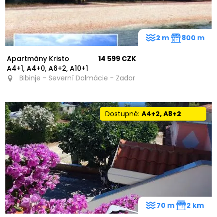
2 m
800 m
Apartmány Kristo
14 599 CZK
A4+1, A4+0, A6+2, A10+1
Bibinje - Severní Dalmácie - Zadar
Dostupné:
A4+2, A8+2
70 m
2 km