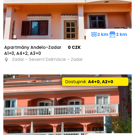
2 km
2 km
Apartmány Anđelo-Zadar
0 CZK
A1+0, A4+2, A3+0
Zadar - Severní Dalmácie - Zadar
Dostupné:
A4+0, A2+0