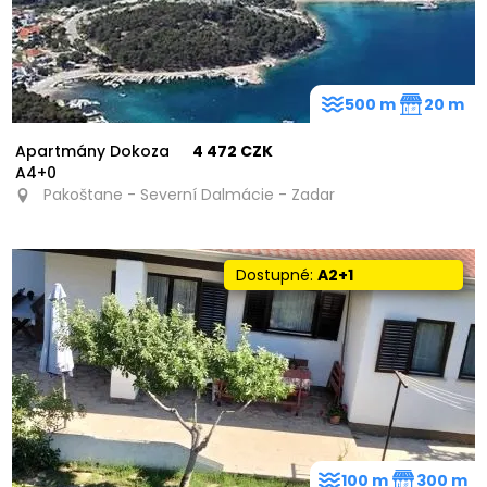
500 m
20 m
Apartmány Dokoza
4 472 CZK
A4+0
Pakoštane - Severní Dalmácie - Zadar
Dostupné:
A2+1
100 m
300 m