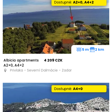
Dostupné:
A2+0, A4+2
5 m
2 km
Albicia apartments
4 209 CZK
A2+0, A4+2
Privlaka - Severní Dalmácie - Zadar
Dostupné:
A4+0