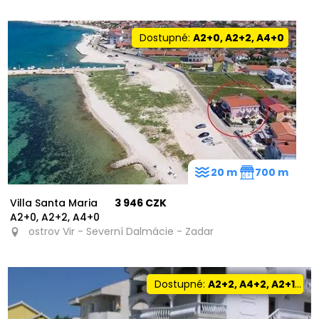
Dostupné:
A2+0, A2+2, A4+0
20 m
700 m
Villa Santa Maria
3 946 CZK
A2+0, A2+2, A4+0
ostrov Vir - Severní Dalmácie - Zadar
Dostupné:
A2+2, A4+2, A2+1, A2+0