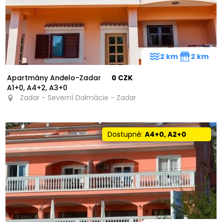
2 km
2 km
Apartmány Anđelo-Zadar
0 CZK
A1+0, A4+2, A3+0
Zadar - Severní Dalmácie - Zadar
Dostupné:
A4+0, A2+0