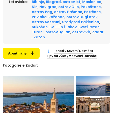
Letoviska:
Bibinje
,
Biograd
,
ostrov Ist
,
Maslenica
,
Nin
,
Novigrad
,
ostrov Olib
,
Pakoštane
,
ostrov Pag
,
ostrov Pašman
,
Petrčane
,
Privlaka
,
Ražanac
,
ostrov Dugi otok
,
ostrov Sestrunj
,
Starigrad Paklenica
,
Sukošan
,
Sv. Filip i Jakov
,
Sveti Petar
,
Turanj
,
ostrov Ugljan
,
ostrov Vir
,
Zadar
,
Zaton
Počasí v Severní Dalmácii
Apartmány
Tipy na výlety v severní Dalmácii
Fotogalerie Zadar: