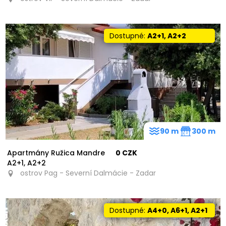
Dostupné:
A2+1, A2+2
90 m
300 m
Apartmány Ružica Mandre
0 CZK
A2+1, A2+2
ostrov Pag - Severní Dalmácie - Zadar
Dostupné:
A4+0, A6+1, A2+1