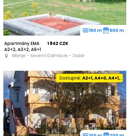
150 m
500 m
Apartmány EMA
1 842 CZK
A2+2, A3+2, A6+1
Bibinje - Severní Dalmácie - Zadar
Dostupné:
A2+1, A4+0, A4+1, A5+0
100 m
200 m