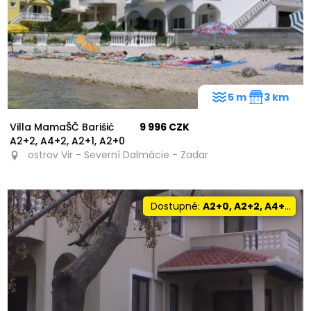
5 m
3 km
Villa MamaŠČ Barišić
9 996 CZK
A2+2, A4+2, A2+1, A2+0
ostrov Vir - Severní Dalmácie - Zadar
Dostupné:
A2+0, A2+2, A4+0, A4+1