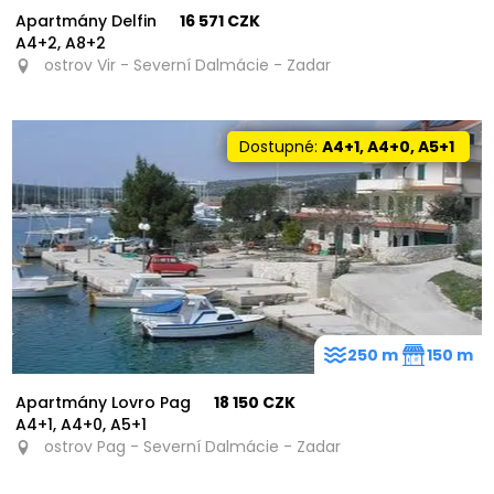
Apartmány Delfin
16 571 CZK
A4+2, A8+2
ostrov Vir - Severní Dalmácie - Zadar
Dostupné:
A4+1, A4+0, A5+1
250 m
150 m
Apartmány Lovro Pag
18 150 CZK
A4+1, A4+0, A5+1
ostrov Pag - Severní Dalmácie - Zadar