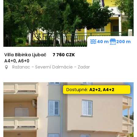
40 m
200 m
Villa Bibinka Ljubač
7 760 CZK
A4+0, A6+0
Ražanac - Severní Dalmácie - Zadar
Dostupné:
A2+2, A4+2