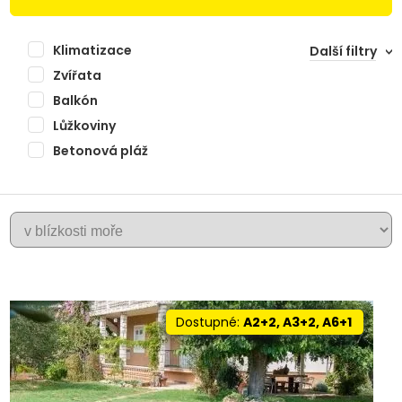
Klimatizace
Další filtry
Zvířata
Balkón
Lůžkoviny
Betonová pláž
ZADAR
Dostupné:
A2+2, A3+2, A6+1