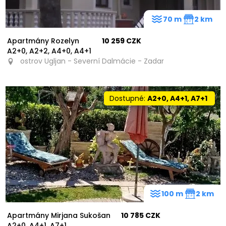
70 m
2 km
Apartmány Rozelyn
10 259 CZK
A2+0, A2+2, A4+0, A4+1
ostrov Ugljan - Severní Dalmácie - Zadar
Dostupné:
A2+0, A4+1, A7+1
100 m
2 km
Apartmány Mirjana Sukošan
10 785 CZK
A2+0, A4+1, A7+1