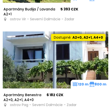
Apartmány Budija / Lavanda
5 393 CZK
A2+1
ostrov Vir - Severní Dalmácie - Zadar
Dostupné:
A2+0, A2+1, A4+0
120 m
800 m
Apartmány Benestra
6 182 CZK
A2+0, A2+1, A4+0
ostrov Pag - Severní Dalmácie - Zadar