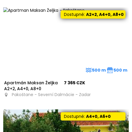
Dostupné:
A2+2, A4+0, A8+0
500 m
500 m
Apartmán Maksan Željka
7 365 CZK
A2+2, A4+0, A8+0
Pakoštane - Severní Dalmácie - Zadar
Dostupné:
A4+0, A6+0