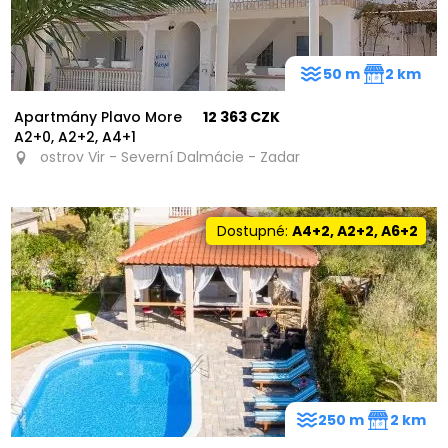
50 m
2 km
Apartmány Plavo More
12 363 CZK
A2+0, A2+2, A4+1
ostrov Vir - Severní Dalmácie - Zadar
Dostupné:
A4+2, A2+2, A6+2
250 m
2 km