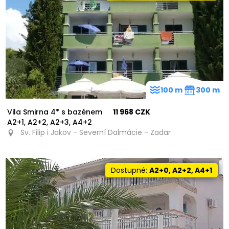
100 m
300 m
Vila Smirna 4* s bazénem
11 968 CZK
A2+1, A2+2, A2+3, A4+2
Sv. Filip i Jakov - Severní Dalmácie - Zadar
Dostupné:
A2+0, A2+2, A4+1