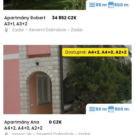
85 m
500 m
Apartmány Robert
34 852 CZK
A3+1, A3+2
Zadar - Severní Dalmácie - Zadar
Dostupné:
A4+2, A4+0, A2+2
50 m
900 m
Apartmány Ana
0 CZK
A4+2, A4+0, A2+2
ostrov Vir - Severní Dalmácie - Zadar