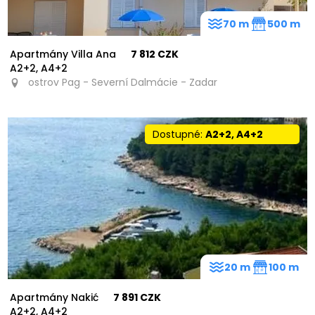
70 m
500 m
Apartmány Villa Ana
7 812 CZK
A2+2, A4+2
ostrov Pag - Severní Dalmácie - Zadar
Dostupné:
A2+2, A4+2
20 m
100 m
Apartmány Nakić
7 891 CZK
A2+2, A4+2