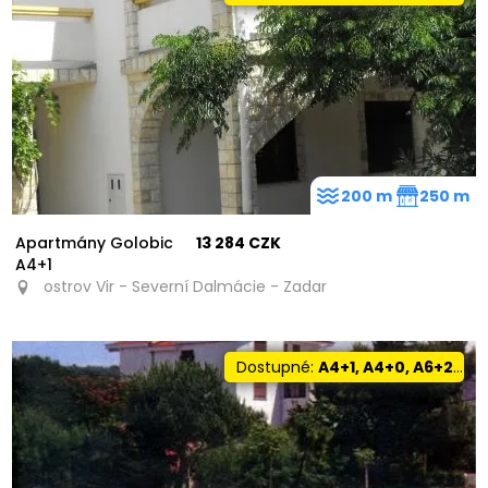
200 m
250 m
Apartmány Golobic
13 284 CZK
A4+1
ostrov Vir - Severní Dalmácie - Zadar
Dostupné:
A4+1, A4+0, A6+2, A10+1