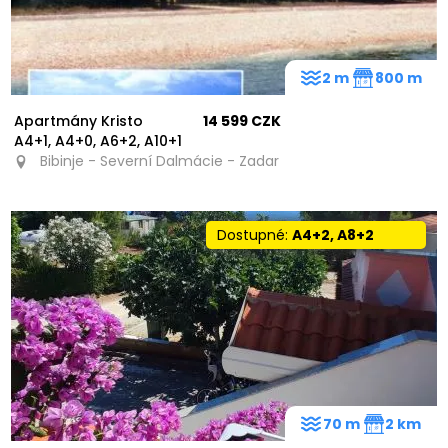
2 m
800 m
Apartmány Kristo
14 599 CZK
A4+1, A4+0, A6+2, A10+1
Bibinje - Severní Dalmácie - Zadar
Dostupné:
A4+2, A8+2
70 m
2 km