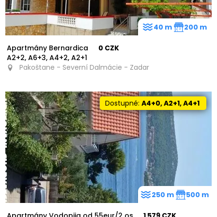
40 m
200 m
Apartmány Bernardica
0 CZK
A2+2, A6+3, A4+2, A2+1
Pakoštane - Severní Dalmácie - Zadar
Dostupné:
A4+0, A2+1, A4+1
250 m
500 m
Apartmány Vodopija od 55eur/2 os
1 579 CZK