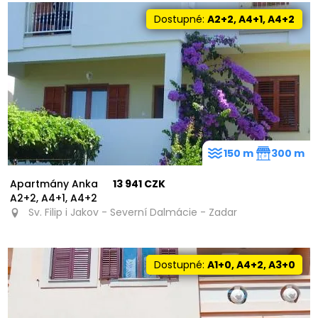
Dostupné:
A2+2, A4+1, A4+2
150 m
300 m
Apartmány Anka
13 941 CZK
A2+2, A4+1, A4+2
Sv. Filip i Jakov - Severní Dalmácie - Zadar
Dostupné:
A1+0, A4+2, A3+0