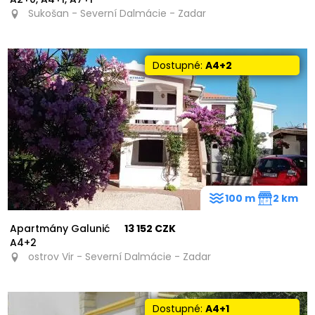
Sukošan - Severní Dalmácie - Zadar
Dostupné:
A4+2
100 m
2 km
Apartmány Galunić
13 152 CZK
A4+2
ostrov Vir - Severní Dalmácie - Zadar
Dostupné:
A4+1