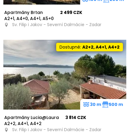
Apartmány Brtan
2 499 CZK
A2+1, A4+0, A4+1, A5+0
Sv. Filip i Jakov - Severní Dalmácie - Zadar
Dostupné:
A2+2, A4+1, A4+2
30 m
500 m
Apartmány Lucia@Laura
3 814 CZK
A2+2, A4+1, A4+2
Sv. Filip i Jakov - Severní Dalmácie - Zadar