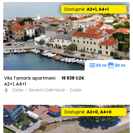
Dostupné:
A2+1, A4+1
20 m
30 m
Vila Tamarix apartmani
19 938 CZK
A2+1, A4+1
Zadar - Severní Dalmácie - Zadar
Dostupné:
A2+0, A4+0