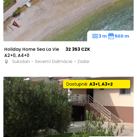
3 m
500 m
Holiday Home Sea La Vie
32 353 CZK
A2+0, A4+0
Sukošan - Severní Dalmácie - Zadar
Dostupné:
A3+1, A3+2