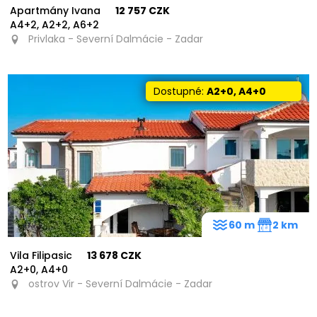
Apartmány Ivana
12 757 CZK
A4+2, A2+2, A6+2
Privlaka - Severní Dalmácie - Zadar
Dostupné:
A2+0, A4+0
60 m
2 km
Vila Filipasic
13 678 CZK
A2+0, A4+0
ostrov Vir - Severní Dalmácie - Zadar