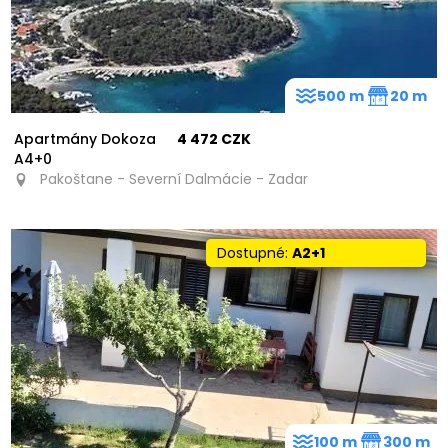
500 m
20 m
Apartmány Dokoza
4 472 CZK
A4+0
Pakoštane - Severní Dalmácie - Zadar
Dostupné:
A2+1
100 m
300 m