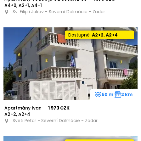
A4+0, A2+1, A4+1
Sv. Filip i Jakov - Severní Dalmácie - Zadar
Dostupné:
A2+2, A2+4
50 m
2 km
Apartmány Ivan
1 973 CZK
A2+2, A2+4
Sveti Petar - Severní Dalmácie - Zadar