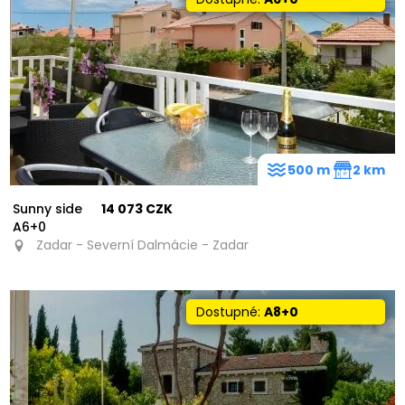
7
31
500 m
2 km
Sunny side
14 073 CZK
A6+0
Zadar - Severní Dalmácie - Zadar
Dostupné:
A8+0