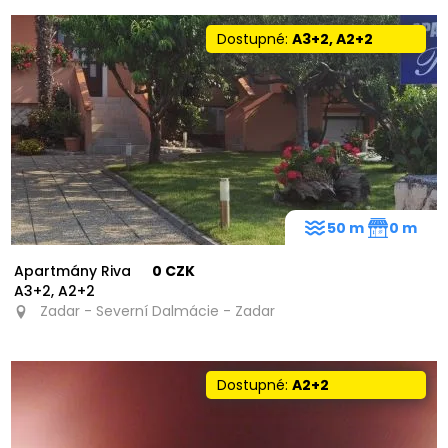
Dostupné:
A3+2, A2+2
50 m
0 m
Apartmány Riva
0 CZK
A3+2, A2+2
Zadar - Severní Dalmácie - Zadar
Dostupné:
A2+2