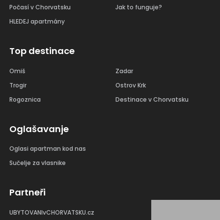
Počasí v Chorvatsku
Jak to funguje?
HLEDEJ apartmány
Top destinace
Omiš
Zadar
Trogir
Ostrov Krk
Rogoznica
Destinace v Chorvatsku
Oglašavanje
Oglasi apartman kod nas
Sučelje za vlasnike
Partneři
UBYTOVANIvCHORVATSKU.cz