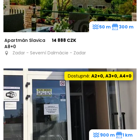
50 m
300 m
Apartmán Slavica
14 888 CZK
A8+0
Zadar - Severní Dalmácie - Zadar
Dostupné:
A2+0, A3+0, A4+0
900 m
1 km