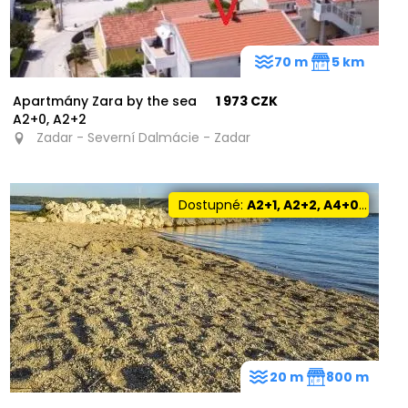
70 m
5 km
Apartmány Zara by the sea
1 973 CZK
A2+0, A2+2
Zadar - Severní Dalmácie - Zadar
Dostupné:
A2+1, A2+2, A4+0, A4+2
20 m
800 m