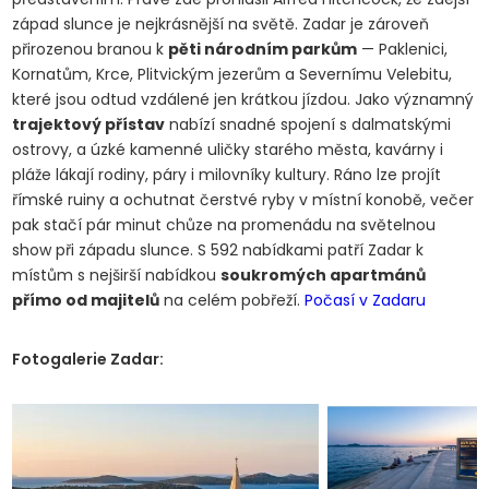
západ slunce je nejkrásnější na světě. Zadar je zároveň
přirozenou branou k
pěti národním parkům
— Paklenici,
Kornatům, Krce, Plitvickým jezerům a Severnímu Velebitu,
které jsou odtud vzdálené jen krátkou jízdou. Jako významný
trajektový přístav
nabízí snadné spojení s dalmatskými
ostrovy, a úzké kamenné uličky starého města, kavárny i
pláže lákají rodiny, páry i milovníky kultury. Ráno lze projít
římské ruiny a ochutnat čerstvé ryby v místní konobě, večer
pak stačí pár minut chůze na promenádu na světelnou
show při západu slunce. S 592 nabídkami patří Zadar k
místům s nejširší nabídkou
soukromých apartmánů
přímo od majitelů
na celém pobřeží.
Počasí v Zadaru
Fotogalerie Zadar: