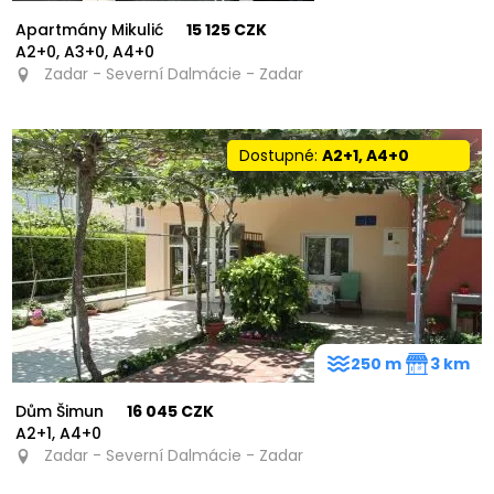
Apartmány Mikulić
15 125 CZK
A2+0, A3+0, A4+0
Zadar - Severní Dalmácie - Zadar
Dostupné:
A2+1, A4+0
250 m
3 km
Dům Šimun
16 045 CZK
A2+1, A4+0
Zadar - Severní Dalmácie - Zadar