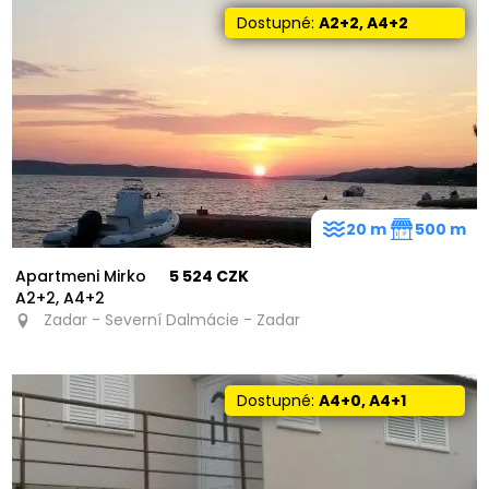
Dostupné:
A2+2, A4+2
20 m
500 m
Apartmeni Mirko
5 524 CZK
A2+2, A4+2
Zadar - Severní Dalmácie - Zadar
Dostupné:
A4+0, A4+1