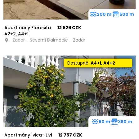
200 m
500 m
Apartmány Floresita
12 626 CZK
A2+2, A4+1
Zadar - Severní Dalmácie - Zadar
Dostupné:
A4+1, A4+2
80 m
350 m
Apartmány Ivica- Livi
12 757 CZK