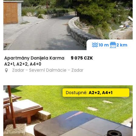
10 m
2 km
Apartmány Danijela Karma
9 075 CZK
A2+1, A2+2, A4+0
Zadar - Severní Dalmácie - Zadar
Dostupné:
A2+2, A4+1