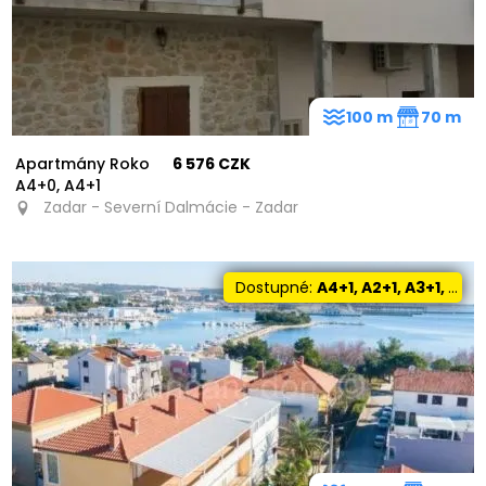
100 m
70 m
Apartmány Roko
6 576 CZK
A4+0, A4+1
Zadar - Severní Dalmácie - Zadar
Dostupné:
A4+1, A2+1, A3+1, A8+1