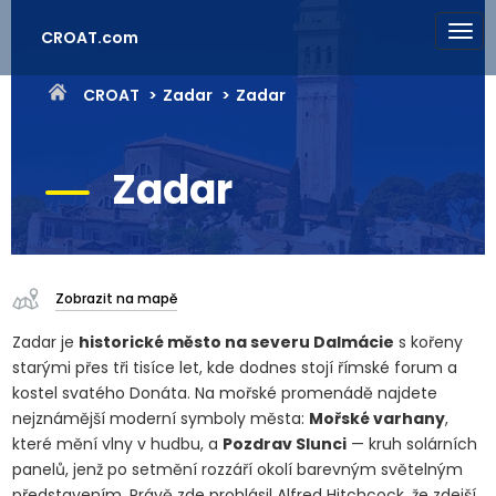
CROAT.com
CROAT
Zadar
Zadar
Zadar
Zobrazit na mapě
Zadar je
historické město na severu Dalmácie
s kořeny
starými přes tři tisíce let, kde dodnes stojí římské forum a
kostel svatého Donáta. Na mořské promenádě najdete
nejznámější moderní symboly města:
Mořské varhany
,
které mění vlny v hudbu, a
Pozdrav Slunci
— kruh solárních
panelů, jenž po setmění rozzáří okolí barevným světelným
představením. Právě zde prohlásil Alfred Hitchcock, že zdejší