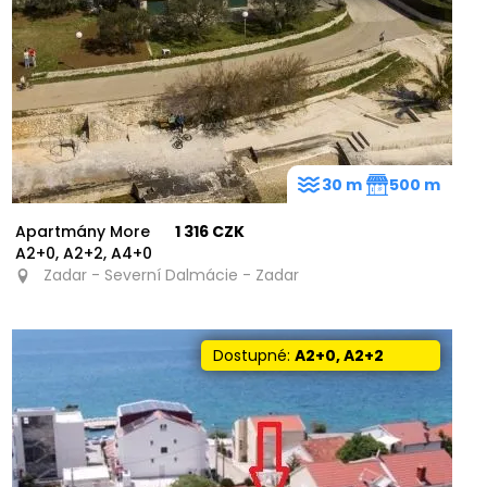
30 m
500 m
Apartmány More
1 316 CZK
A2+0, A2+2, A4+0
Zadar - Severní Dalmácie - Zadar
Dostupné:
A2+0, A2+2