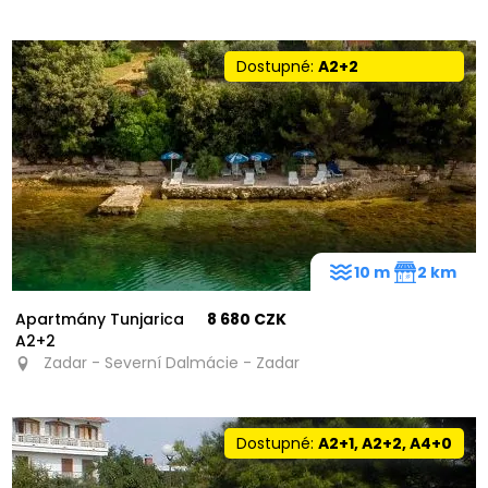
Dostupné:
A2+2
10 m
2 km
Apartmány Tunjarica
8 680 CZK
A2+2
Zadar - Severní Dalmácie - Zadar
Dostupné:
A2+1, A2+2, A4+0