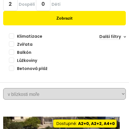
Dospělí
Dětí
Zobrazit
Klimatizace
Další filtry
Zvířata
Balkón
Lůžkoviny
Betonová pláž
+
ZADAR
−
Dostupné:
A2+0, A2+2, A4+0