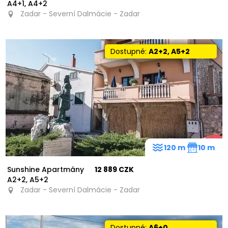
A4+1, A4+2
Zadar - Severní Dalmácie - Zadar
Dostupné:
A2+2, A5+2
120 m
10 m
Sunshine Apartmány
12 889 CZK
A2+2, A5+2
Zadar - Severní Dalmácie - Zadar
15
Dostupné:
A6+0