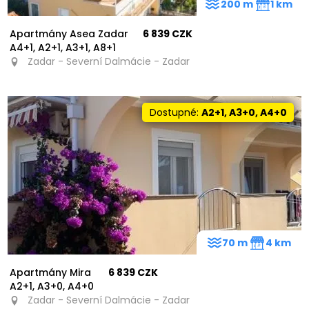
200 m
1 km
Apartmány Asea Zadar
6 839 CZK
A4+1, A2+1, A3+1, A8+1
Zadar - Severní Dalmácie - Zadar
Dostupné:
A2+1, A3+0, A4+0
70 m
4 km
Apartmány Mira
6 839 CZK
A2+1, A3+0, A4+0
Zadar - Severní Dalmácie - Zadar