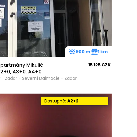
15
7
900 m
1 km
partmány Mikulić
15 125 CZK
31
2+0, A3+0, A4+0
Zadar - Severní Dalmácie - Zadar
Dostupné:
A2+2