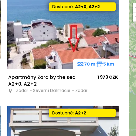
Dostupné:
A2+0, A2+2
70 m
5 km
Apartmány Zara by the sea
1 973 CZK
A2+0, A2+2
Zadar - Severní Dalmácie - Zadar
Dostupné:
A2+2