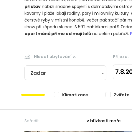
přístav
nabízí snadné spojení s dalmatskými ostrov
kavárny i pláže lákají rodiny, páry i milovníky kultury
čerstvé ryby v místní konobě, večer pak stačí pár
show při západu slunce. S 592 nabídkami patří Zadar
apartmánů přímo od majitelů
na celém pobřeží.
Hledat ubytování v:
Příjezd:
7.8.2
Zadar
Klimatizace
Zvířata
Seřadit
v blízkosti moře