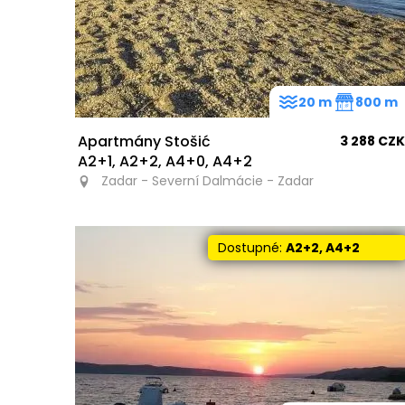
20 m
800 m
Apartmány Stošić
3 288 CZK
A2+1, A2+2, A4+0, A4+2
Zadar - Severní Dalmácie - Zadar
Dostupné:
A2+2, A4+2