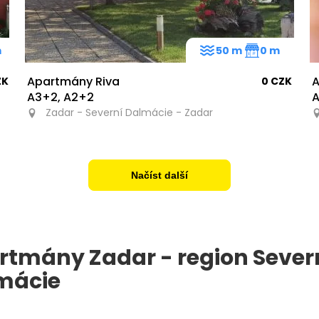
m
50 m
0 m
Apartmány Riva
A
ZK
0 CZK
A3+2, A2+2
Zadar - Severní Dalmácie - Zadar
Načíst další
rtmány Zadar - region Sever
mácie