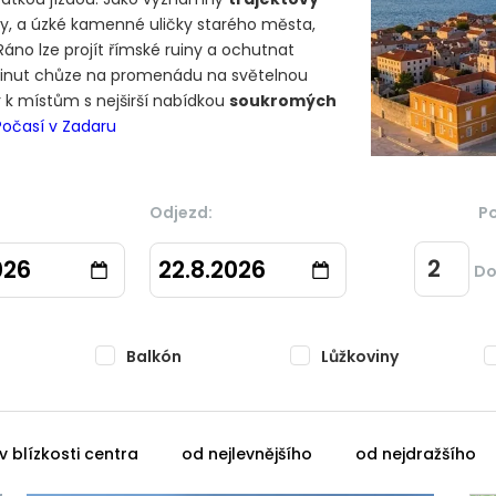
y, a úzké kamenné uličky starého města,
. Ráno lze projít římské ruiny a ochutnat
 minut chůze na promenádu na světelnou
 k místům s nejširší nabídkou
soukromých
Počasí v Zadaru
Odjezd:
P
026
22.8.2026
Do
Balkón
Lůžkoviny
v blízkosti centra
od nejlevnějšího
od nejdražšího