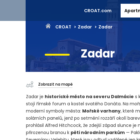
CROAT.com
Apart
CROAT
Zadar
Zadar
Zadar
Zobrazit na mapě
Zadar je
historické město na severu Dalmácie
s k
stojí římské forum a kostel svatého Donáta. Na mo
moderní symboly města:
Mořské varhany
, které 
solárních panelů, jenž po setmění rozzáří okolí ba
prohlásil Alfred Hitchcock, že zdejší západ slunce je 
přirozenou branou k
pěti národním parkům
— Pakl
Severnímu Velebitu, které jsou odtud vzdálené jen 