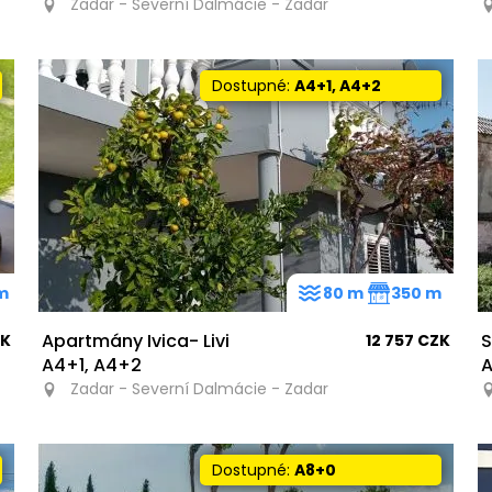
Zadar - Severní Dalmácie - Zadar
Dostupné:
A4+1, A4+2
m
80 m
350 m
Apartmány Ivica- Livi
S
ZK
12 757 CZK
A4+1, A4+2
A
Zadar - Severní Dalmácie - Zadar
Dostupné:
A8+0