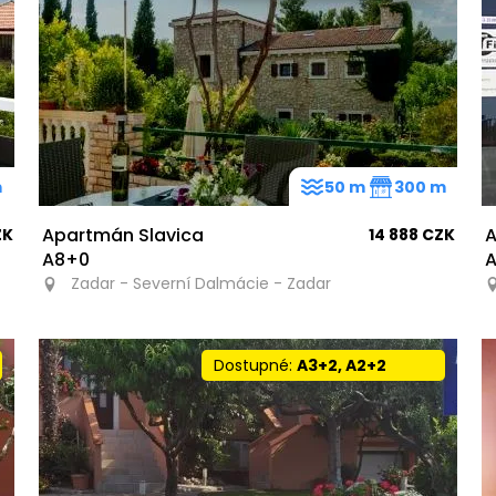
m
50 m
300 m
Apartmán Slavica
A
ZK
14 888 CZK
A8+0
A
Zadar - Severní Dalmácie - Zadar
Dostupné:
A3+2, A2+2