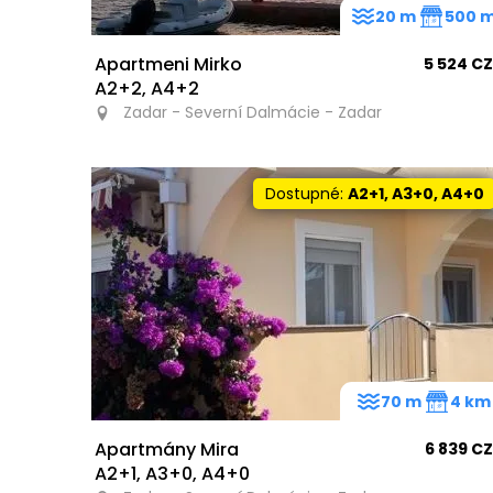
20 m
500 
Apartmeni Mirko
5 524 C
A2+2, A4+2
Zadar - Severní Dalmácie - Zadar
Dostupné:
A2+1, A3+0, A4+0
70 m
4 km
Apartmány Mira
6 839 C
A2+1, A3+0, A4+0