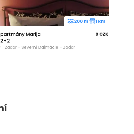
200 m
1 km
partmány Marija
0 CZK
A2+2
Zadar - Severní Dalmácie - Zadar
ní