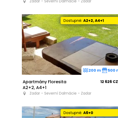
Zadar - Severní Dalmácie - Zadar
Dostupné:
A2+2, A4+1
200 m
500 
Apartmány Floresita
12 626 C
A2+2, A4+1
Zadar - Severní Dalmácie - Zadar
Dostupné:
A6+0