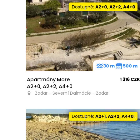
Dostupné:
A2+0, A2+2, A4+0
30 m
500 m
Apartmány More
1 316 CZK
A2+0, A2+2, A4+0
Zadar - Severní Dalmácie - Zadar
Dostupné:
A2+1, A2+2, A4+0, A4+2