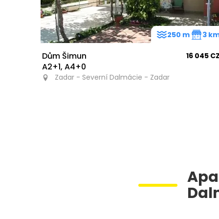
250 m
3 k
Dům Šimun
16 045 C
A2+1, A4+0
Zadar - Severní Dalmácie - Zadar
Apa
Dal