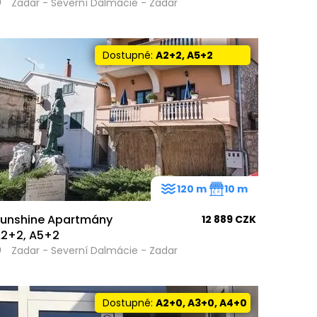
Zadar - Severní Dalmácie - Zadar
Dostupné:
A2+2, A5+2
120 m
10 m
unshine Apartmány
12 889 CZK
2+2, A5+2
Zadar - Severní Dalmácie - Zadar
Dostupné:
A2+0, A3+0, A4+0