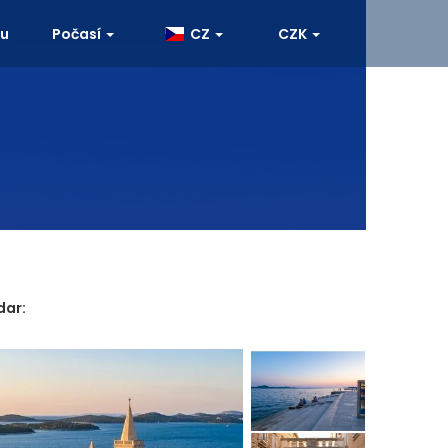
ku
Počasí
CZ
CZK
dar: