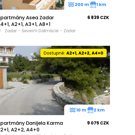
200 m
1 km
partmány Asea Zadar
6 839 CZK
4+1, A2+1, A3+1, A8+1
Zadar - Severní Dalmácie - Zadar
Dostupné:
A2+1, A2+2, A4+0
10 m
2 km
partmány Danijela Karma
9 075 CZK
2+1, A2+2, A4+0