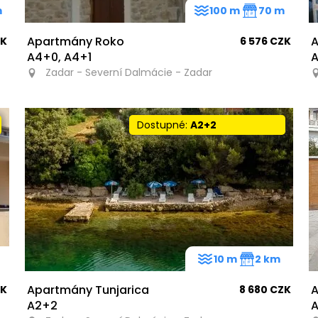
m
100 m
70 m
Apartmány Roko
A
ZK
6 576 CZK
A4+0, A4+1
A
Zadar - Severní Dalmácie - Zadar
Dostupné:
A2+2
10 m
2 km
Apartmány Tunjarica
A
ZK
8 680 CZK
A2+2
A