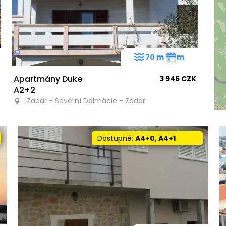
70 m
m
Apartmány Duke
3 946 CZK
A2+2
Zadar - Severní Dalmácie - Zadar
Dostupné:
A4+0, A4+1