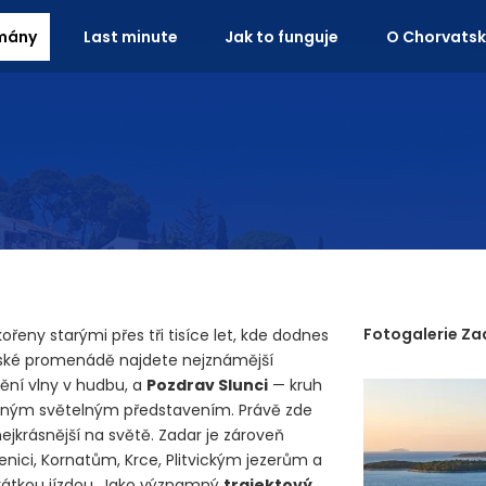
mány
Last minute
Jak to funguje
O Chorvats
Fotogalerie Za
ořeny starými přes tři tisíce let, kde dodnes
řské promenádě najdete nejznámější
mění vlny v hudbu, a
Pozdrav Slunci
— kruh
revným světelným představením. Právě zde
nejkrásnější na světě. Zadar je zároveň
enici, Kornatům, Krce, Plitvickým jezerům a
krátkou jízdou. Jako významný
trajektový