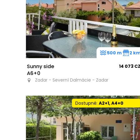
500 m
2 k
Sunny side
14 073 C
A6+0
Zadar - Severní Dalmácie - Zadar
Dostupné:
A2+1, A4+0