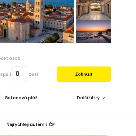
očet osob
spělí
Dětí
Zobrazit
Betonová pláž
Další filtry
Nejrychleji autem z ČR