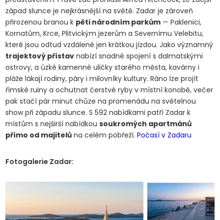
západ slunce je nejkrásnější na světě. Zadar je zároveň
přirozenou branou k
pěti národním parkům
— Paklenici,
Kornatům, Krce, Plitvickým jezerům a Severnímu Velebitu,
které jsou odtud vzdálené jen krátkou jízdou. Jako významný
trajektový přístav
nabízí snadné spojení s dalmatskými
ostrovy, a úzké kamenné uličky starého města, kavárny i
pláže lákají rodiny, páry i milovníky kultury. Ráno lze projít
římské ruiny a ochutnat čerstvé ryby v místní konobě, večer
pak stačí pár minut chůze na promenádu na světelnou
show při západu slunce. S 592 nabídkami patří Zadar k
místům s nejširší nabídkou
soukromých apartmánů
přímo od majitelů
na celém pobřeží.
Počasí v Zadaru
Fotogalerie Zadar: