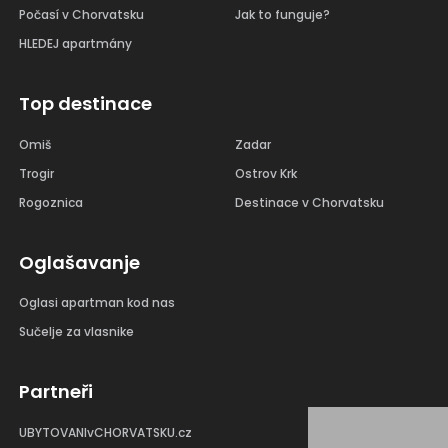
Počasí v Chorvatsku
Jak to funguje?
HLEDEJ apartmány
Top destinace
Omiš
Zadar
Trogir
Ostrov Krk
Rogoznica
Destinace v Chorvatsku
Oglašavanje
Oglasi apartman kod nas
Sučelje za vlasnike
Partneři
UBYTOVANIvCHORVATSKU.cz