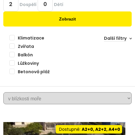
Dospělí
Dětí
Zobrazit
Klimatizace
Další filtry
Zvířata
Balkón
Lůžkoviny
Betonová pláž
+
ZADAR
−
Dostupné:
A2+0, A2+2, A4+0