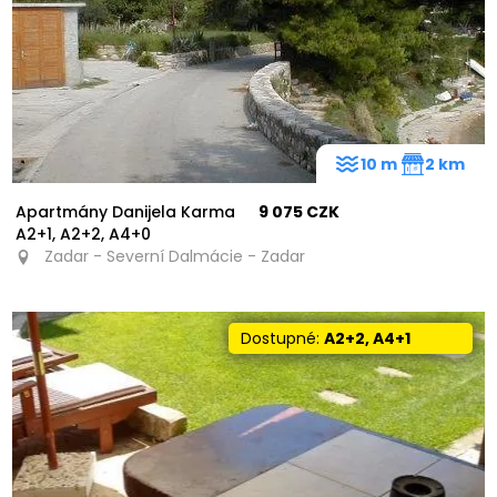
10 m
2 km
Apartmány Danijela Karma
9 075 CZK
A2+1, A2+2, A4+0
Zadar - Severní Dalmácie - Zadar
Dostupné:
A2+2, A4+1