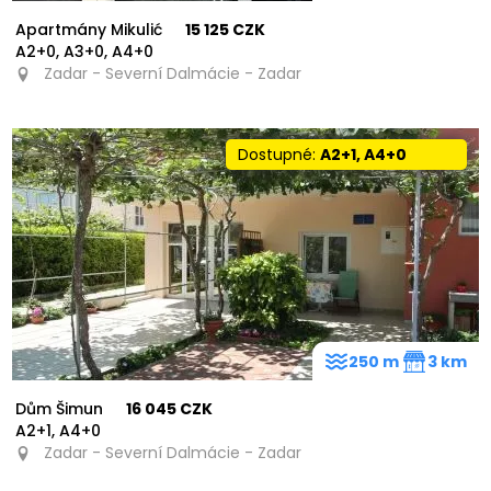
Apartmány Mikulić
15 125 CZK
A2+0, A3+0, A4+0
Zadar - Severní Dalmácie - Zadar
Dostupné:
A2+1, A4+0
250 m
3 km
Dům Šimun
16 045 CZK
A2+1, A4+0
Zadar - Severní Dalmácie - Zadar