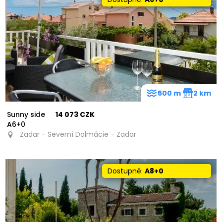
7
31
500 m
2 km
Sunny side
14 073 CZK
A6+0
Zadar - Severní Dalmácie - Zadar
Dostupné:
A8+0