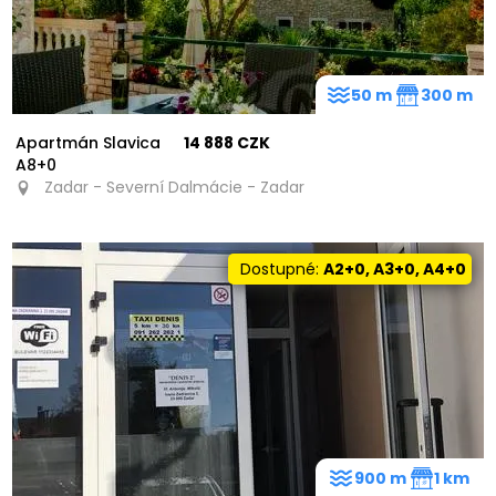
50 m
300 m
Apartmán Slavica
14 888 CZK
A8+0
Zadar - Severní Dalmácie - Zadar
Dostupné:
A2+0, A3+0, A4+0
900 m
1 km