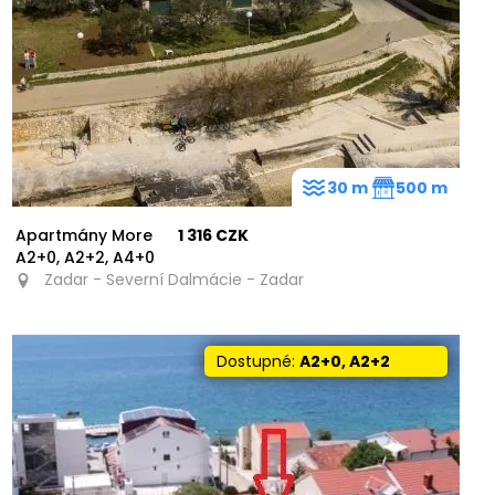
30 m
500 m
Apartmány More
1 316 CZK
A2+0, A2+2, A4+0
Zadar - Severní Dalmácie - Zadar
Dostupné:
A2+0, A2+2