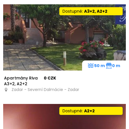
Dostupné:
A3+2, A2+2
50 m
0 m
Apartmány Riva
0 CZK
A3+2, A2+2
Zadar - Severní Dalmácie - Zadar
Dostupné:
A2+2