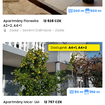
200 m
500 m
Apartmány Floresita
12 626 CZK
A2+2, A4+1
Zadar - Severní Dalmácie - Zadar
Dostupné:
A4+1, A4+2
80 m
350 m
Apartmány Ivica- Livi
12 757 CZK