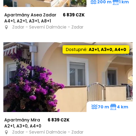
200 m
1 km
Apartmány Asea Zadar
6 839 CZK
A4+1, A2+1, A3+1, A8+1
Zadar - Severní Dalmácie - Zadar
Dostupné:
A2+1, A3+0, A4+0
70 m
4 km
Apartmány Mira
6 839 CZK
A2+1, A3+0, A4+0
Zadar - Severní Dalmácie - Zadar