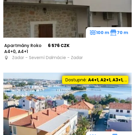
100 m
70 m
Apartmány Roko
6 576 CZK
A4+0, A4+1
Zadar - Severní Dalmácie - Zadar
Dostupné:
A4+1, A2+1, A3+1, A8+1