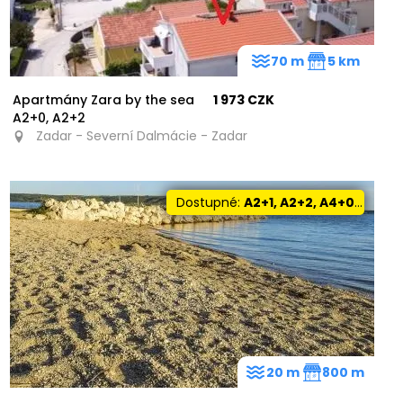
70 m
5 km
Apartmány Zara by the sea
1 973 CZK
A2+0, A2+2
Zadar - Severní Dalmácie - Zadar
Dostupné:
A2+1, A2+2, A4+0, A4+2
20 m
800 m