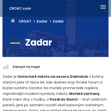
CROAT.com
CROAT
Zadar
Zadar
Zadar
Zobrazit na mapě
Zadar je
historické město na severu Dalmácie
s kořeny
starými přes tři tisíce let, kde dodnes stojí římské forum a
kostel svatého Donáta. Na mořské promenádě najdete
nejznámější moderní symboly města:
Mořské varhany
,
které mění vlny v hudbu, a
Pozdrav Slunci
— kruh solárních
panelů, jenž po setmění rozzáří okolí barevným světelným
představením. Právě zde prohlásil Alfred Hitchcock, že zdejší