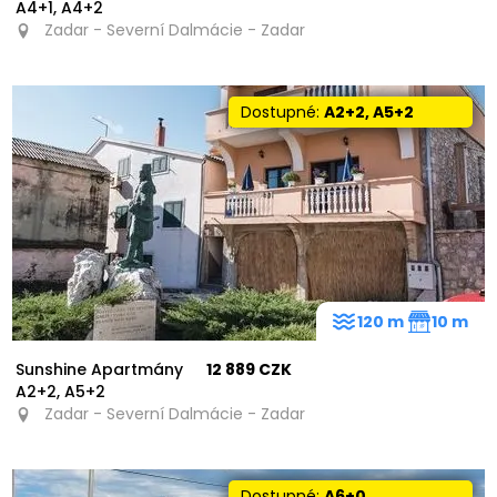
A4+1, A4+2
Zadar - Severní Dalmácie - Zadar
Dostupné:
A2+2, A5+2
120 m
10 m
Sunshine Apartmány
12 889 CZK
A2+2, A5+2
Zadar - Severní Dalmácie - Zadar
15
Dostupné:
A6+0