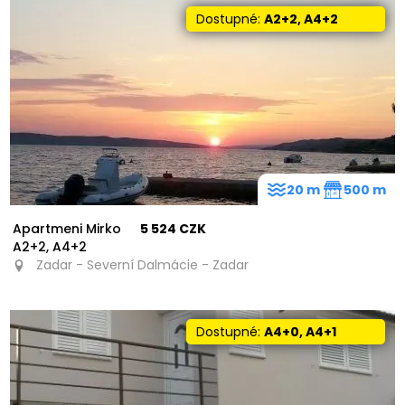
Dostupné:
A2+2, A4+2
20 m
500 m
Apartmeni Mirko
5 524 CZK
A2+2, A4+2
Zadar - Severní Dalmácie - Zadar
Dostupné:
A4+0, A4+1