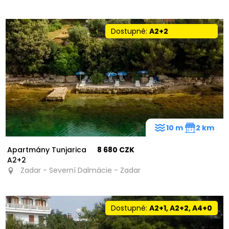
Dostupné:
A2+2
10 m
2 km
Apartmány Tunjarica
8 680 CZK
A2+2
Zadar - Severní Dalmácie - Zadar
Dostupné:
A2+1, A2+2, A4+0