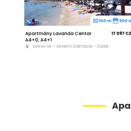
100 m
300 
Apartmány Lavanda Centar
17 097 C
A4+0, A4+1
ostrov Vir - Severní Dalmácie - Zadar
Apa