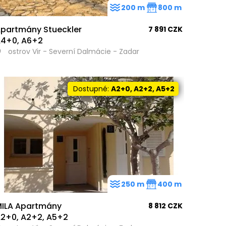
200 m
800 m
partmány Stueckler
7 891 CZK
4+0, A6+2
ostrov Vir - Severní Dalmácie - Zadar
Dostupné:
A2+0, A2+2, A5+2
250 m
400 m
ILA Apartmány
8 812 CZK
2+0, A2+2, A5+2