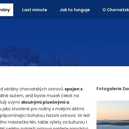
mány
Last minute
Jak to funguje
O Chorvats
Fotogalerie Za
l od většiny chorvatských ostrovů
spojen s
dlně autem, aniž byste museli čekat na
slulý svými
dlouhými písečnými a
ou jako stvořené pro rodiny s malými dětmi.
 připomínající bohatou historii ostrova. Vir leží
ého městečka Nin, takže výlety za kulturou i
dél celého pobřeží ostrova najdete množství