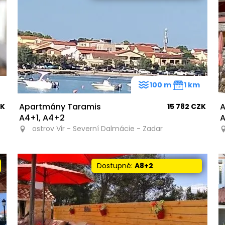
m
100 m
1 km
Apartmány Taramis
A
ZK
15 782 CZK
A4+1, A4+2
A
ostrov Vir - Severní Dalmácie - Zadar
Dostupné:
A8+2