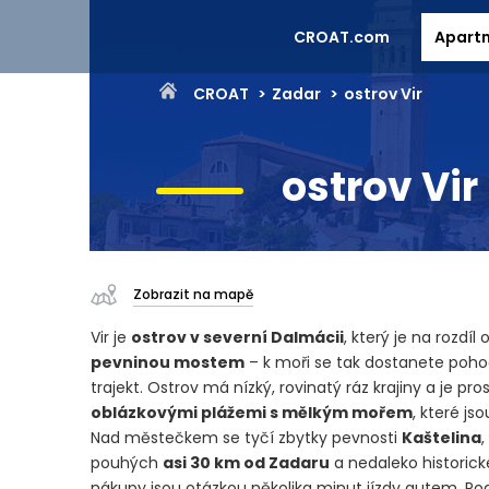
CROAT.com
Apart
CROAT
Zadar
ostrov Vir
ostrov Vir
Zobrazit na mapě
Vir je
ostrov v severní Dalmácii
, který je na rozdí
pevninou mostem
– k moři se tak dostanete poho
trajekt. Ostrov má nízký, rovinatý ráz krajiny a je pro
oblázkovými plážemi s mělkým mořem
, které js
Nad městečkem se tyčí zbytky pevnosti
Kaštelina
,
pouhých
asi 30 km od Zadaru
a nedaleko historick
nákupy jsou otázkou několika minut jízdy autem. Po