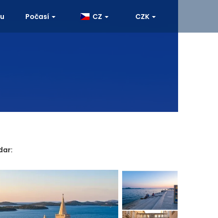
ku
Počasí
CZ
CZK
dar: