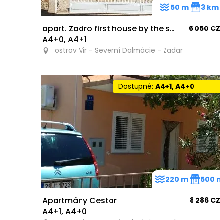
50 m
3 km
apart. Zadro first house by the sea
6 050 C
A4+0, A4+1
ostrov Vir - Severní Dalmácie - Zadar
Dostupné:
A4+1, A4+0
220 m
500 
Apartmány Cestar
8 286 C
A4+1, A4+0