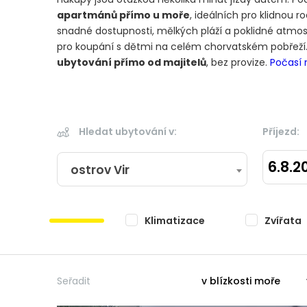
apartmánů přímo u moře
, ideálních pro klidnou 
snadné dostupnosti, mělkých pláží a poklidné atmosfé
pro koupání s dětmi na celém chorvatském pobřeží
ubytování přímo od majitelů
, bez provize.
Počasí 
Hledat ubytování v:
Příjezd:
6.8.2
ostrov Vir
Klimatizace
Zvířata
Seřadit
v blízkosti moře