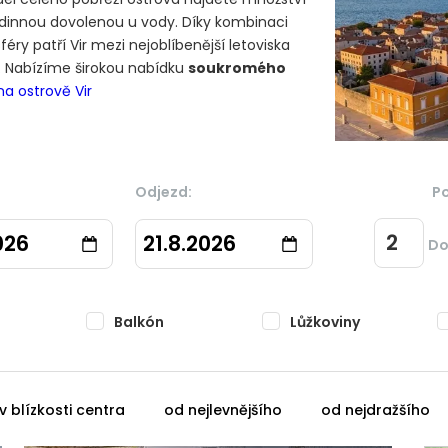
rodinnou dovolenou u vody. Díky kombinaci
ry patří Vir mezi nejoblíbenější letoviska
. Nabízíme širokou nabídku
soukromého
na ostrově Vir
Odjezd:
P
026
21.8.2026
Do
Balkón
Lůžkoviny
v blízkosti centra
od nejlevnějšího
od nejdražšího