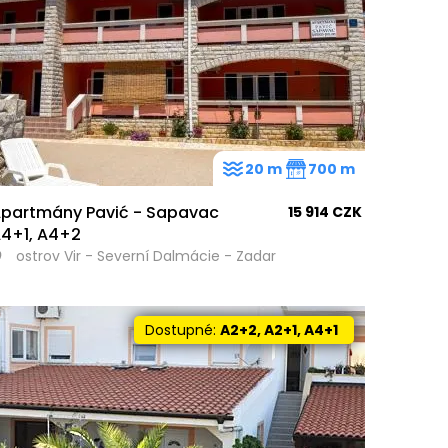
20 m
700 m
partmány Pavić - Sapavac
15 914 CZK
113
4+1, A4+2
ostrov Vir - Severní Dalmácie - Zadar
Dostupné:
A2+2, A2+1, A4+1