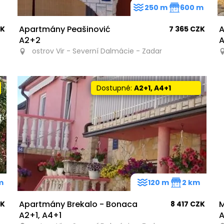
250 m
600 m
Apartmány Peašinović
A
ZK
7 365 CZK
A2+2
A
ostrov Vir - Severní Dalmácie - Zadar
Dostupné:
A2+1, A4+1
m
120 m
2 km
Apartmány Brekalo - Bonaca
M
ZK
8 417 CZK
A2+1, A4+1
A