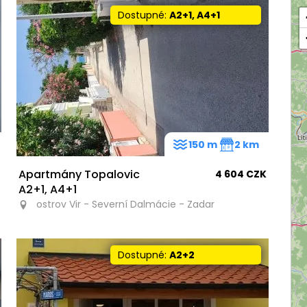
Dostupné:
A2+1, A4+1
150 m
2 km
Apartmány Topalovic
4 604 CZK
A2+1, A4+1
ostrov Vir - Severní Dalmácie - Zadar
Dostupné:
A2+2