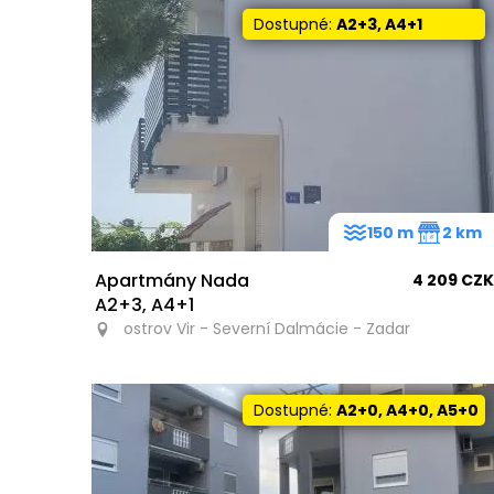
Dostupné:
A2+3, A4+1
150 m
2 km
Apartmány Nada
4 209 CZK
A2+3, A4+1
ostrov Vir - Severní Dalmácie - Zadar
Dostupné:
A2+0, A4+0, A5+0