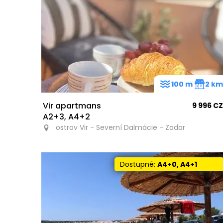
100 m
2 k
Vir apartmans
9 996 C
A2+3, A4+2
ostrov Vir - Severní Dalmácie - Zadar
Dostupné:
A4+0, A4+1