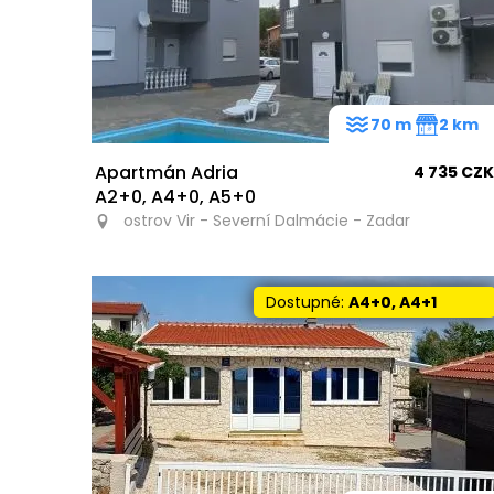
70 m
2 km
Apartmán Adria
4 735 CZK
A2+0, A4+0, A5+0
ostrov Vir - Severní Dalmácie - Zadar
Dostupné:
A4+0, A4+1