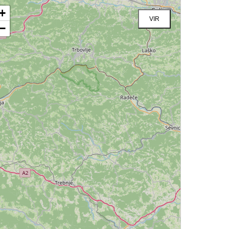
+
VIR
−