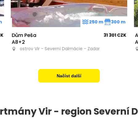
m
250 m
300 m
Dům Peša
A
ZK
31 301 CZK
A8+2
A
ostrov Vir - Severní Dalmácie - Zadar
Načíst další
rtmány Vir - region Severní 