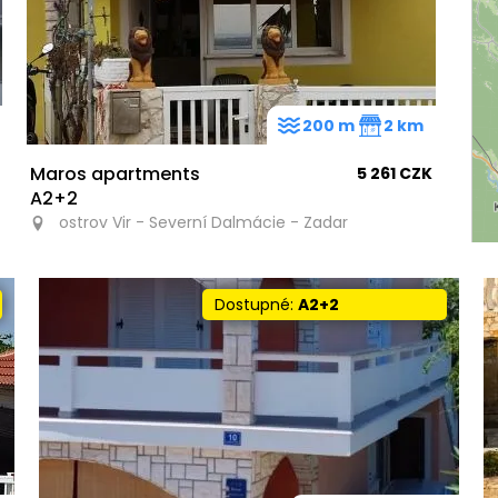
200 m
2 km
Maros apartments
5 261 CZK
A2+2
ostrov Vir - Severní Dalmácie - Zadar
Dostupné:
A2+2