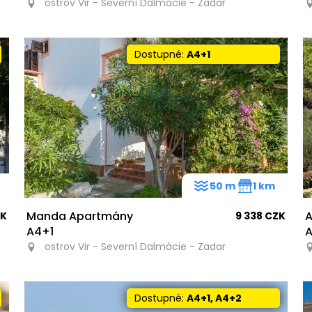
ostrov Vir - Severní Dalmácie - Zadar
Dostupné:
A4+1
50 m
1 km
Manda Apartmány
A
ZK
9 338 CZK
A4+1
A
ostrov Vir - Severní Dalmácie - Zadar
Dostupné:
A4+1, A4+2