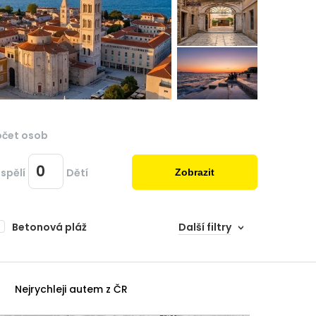
očet osob
spělí
Dětí
Zobrazit
Betonová pláž
Další filtry
Nejrychleji autem z ČR