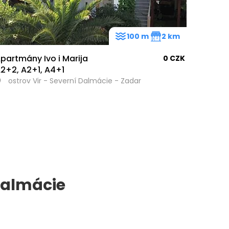
100 m
2 km
partmány Ivo i Marija
0 CZK
2+2, A2+1, A4+1
ostrov Vir - Severní Dalmácie - Zadar
Dalmácie