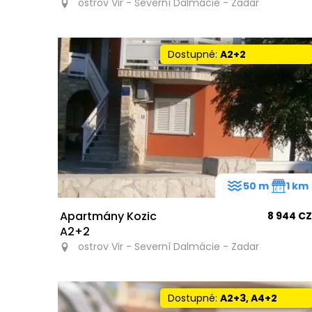
ostrov Vir - Severní Dalmácie - Zadar
Dostupné:
A2+2
50 m
1 km
Apartmány Kozic
8 944 C
A2+2
ostrov Vir - Severní Dalmácie - Zadar
Dostupné:
A2+3, A4+2