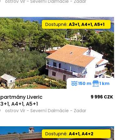
ostrov Vir - Severní Dalmácie - Zadar
Dostupné:
A3+1, A4+1, A5+1
150 m
1 km
partmány Liveric
9 996 CZK
3+1, A4+1, A5+1
ostrov Vir - Severní Dalmácie - Zadar
Dostupné:
A4+1, A4+2