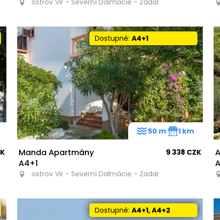
ostrov Vir - Severní Dalmácie - Zadar
Dostupné:
A4+1
50 m
1 km
Manda Apartmány
A
ZK
9 338 CZK
A4+1
A
ostrov Vir - Severní Dalmácie - Zadar
Dostupné:
A4+1, A4+2