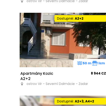
ostrov Vir - Severní Dalmácie - Zadar
Dostupné:
A2+2
50 m
1 km
Apartmány Kozic
8 944 C
A2+2
ostrov Vir - Severní Dalmácie - Zadar
Dostupné:
A2+3, A4+2