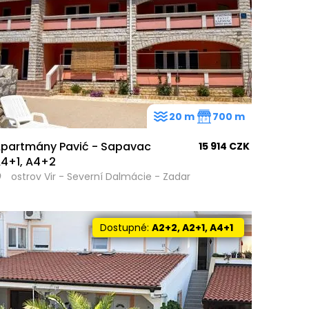
20 m
700 m
partmány Pavić - Sapavac
15 914 CZK
113
4+1, A4+2
ostrov Vir - Severní Dalmácie - Zadar
Dostupné:
A2+2, A2+1, A4+1