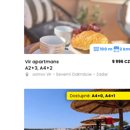
100 m
2 k
Vir apartmans
9 996 C
A2+3, A4+2
ostrov Vir - Severní Dalmácie - Zadar
Dostupné:
A4+0, A4+1