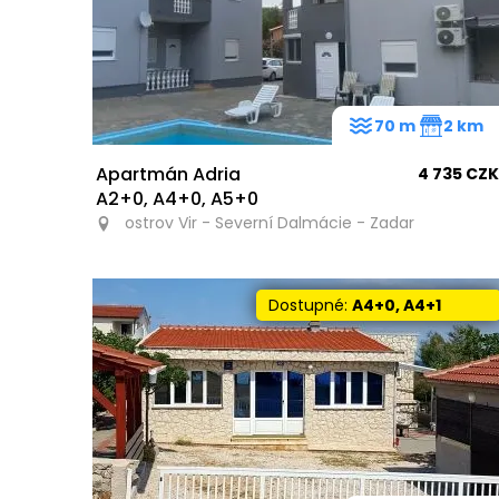
70 m
2 km
Apartmán Adria
4 735 CZK
A2+0, A4+0, A5+0
ostrov Vir - Severní Dalmácie - Zadar
Dostupné:
A4+0, A4+1