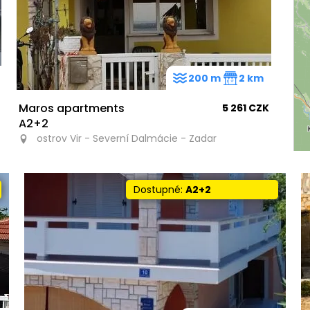
200 m
2 km
Maros apartments
5 261 CZK
A2+2
ostrov Vir - Severní Dalmácie - Zadar
Dostupné:
A2+2