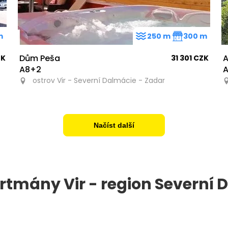
m
250 m
300 m
Dům Peša
A
ZK
31 301 CZK
A8+2
A
ostrov Vir - Severní Dalmácie - Zadar
Načíst další
rtmány Vir - region Severní 