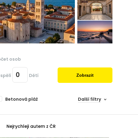
očet osob
spělí
Dětí
Zobrazit
Betonová pláž
Další filtry
Nejrychleji autem z ČR