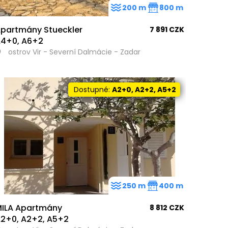
200 m
800 m
partmány Stueckler
7 891 CZK
4+0, A6+2
ostrov Vir - Severní Dalmácie - Zadar
Dostupné:
A2+0, A2+2, A5+2
250 m
400 m
ILA Apartmány
8 812 CZK
2+0, A2+2, A5+2