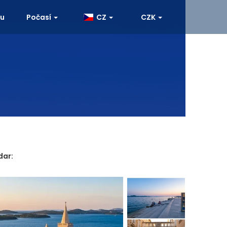
ku
Počasí
CZ
CZK
dar: