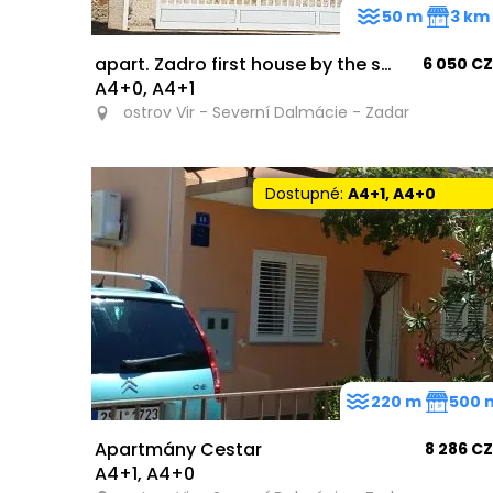
50 m
3 km
apart. Zadro first house by the sea
6 050 C
A4+0, A4+1
ostrov Vir - Severní Dalmácie - Zadar
Dostupné:
A4+1, A4+0
220 m
500 
Apartmány Cestar
8 286 C
A4+1, A4+0