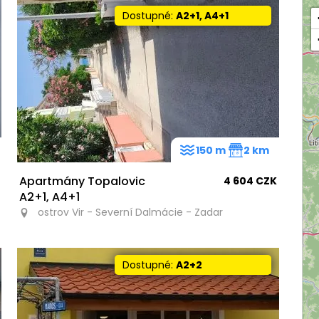
Dostupné:
A2+1, A4+1
150 m
2 km
Apartmány Topalovic
4 604 CZK
A2+1, A4+1
ostrov Vir - Severní Dalmácie - Zadar
Dostupné:
A2+2