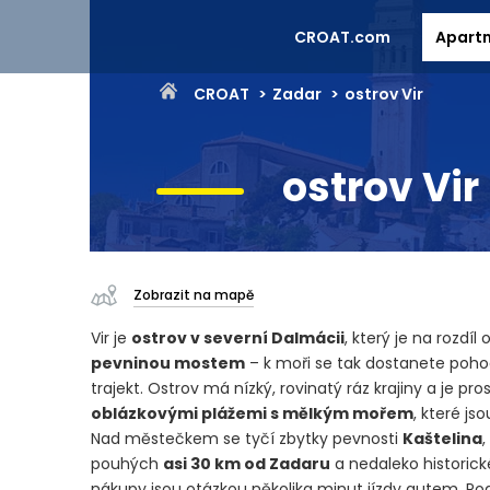
CROAT.com
Apart
CROAT
Zadar
ostrov Vir
ostrov Vir
Zobrazit na mapě
Vir je
ostrov v severní Dalmácii
, který je na rozdí
pevninou mostem
– k moři se tak dostanete poho
trajekt. Ostrov má nízký, rovinatý ráz krajiny a je pro
oblázkovými plážemi s mělkým mořem
, které js
Nad městečkem se tyčí zbytky pevnosti
Kaštelina
,
pouhých
asi 30 km od Zadaru
a nedaleko historick
nákupy jsou otázkou několika minut jízdy autem. Po