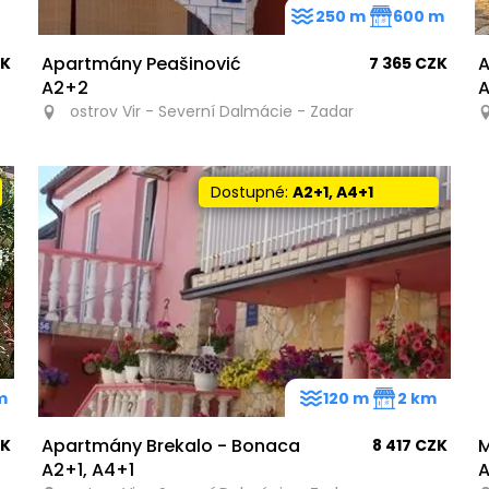
250 m
600 m
Apartmány Peašinović
A
ZK
7 365 CZK
A2+2
A
ostrov Vir - Severní Dalmácie - Zadar
Dostupné:
A2+1, A4+1
m
120 m
2 km
Apartmány Brekalo - Bonaca
M
ZK
8 417 CZK
A2+1, A4+1
A