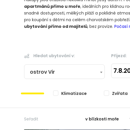
apartmánů přímo u moře
, ideálních pro klidnou 
snadné dostupnosti, mělkých pláží a poklidné atmosfé
pro koupání s dětmi na celém chorvatském pobřeží
ubytování přímo od majitelů
, bez provize.
Počasí 
Hledat ubytování v:
Příjezd:
7.8.2
ostrov Vir
Klimatizace
Zvířata
Seřadit
v blízkosti moře