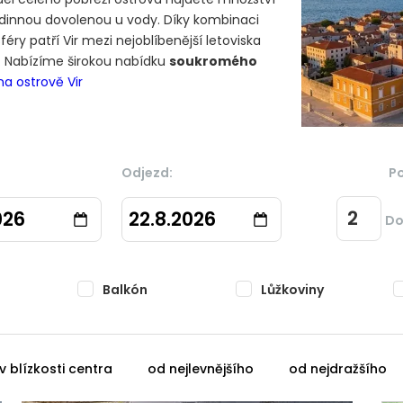
rodinnou dovolenou u vody. Díky kombinaci
ry patří Vir mezi nejoblíbenější letoviska
. Nabízíme širokou nabídku
soukromého
na ostrově Vir
Odjezd:
P
026
22.8.2026
Do
Balkón
Lůžkoviny
v blízkosti centra
od nejlevnějšího
od nejdražšího