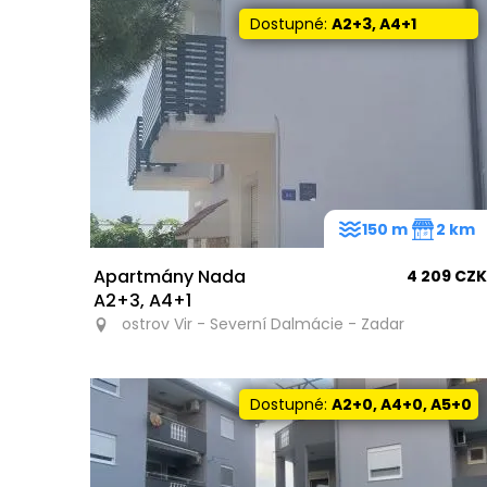
Dostupné:
A2+3, A4+1
150 m
2 km
Apartmány Nada
4 209 CZK
A2+3, A4+1
ostrov Vir - Severní Dalmácie - Zadar
Dostupné:
A2+0, A4+0, A5+0