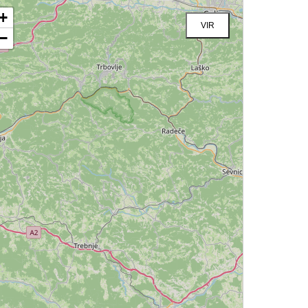
+
VIR
−