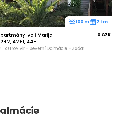
100 m
2 km
partmány Ivo i Marija
0 CZK
2+2, A2+1, A4+1
ostrov Vir - Severní Dalmácie - Zadar
Dalmácie