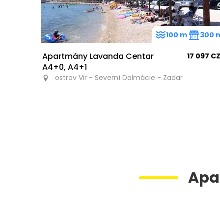
100 m
300 
Apartmány Lavanda Centar
17 097 C
A4+0, A4+1
ostrov Vir - Severní Dalmácie - Zadar
Apa