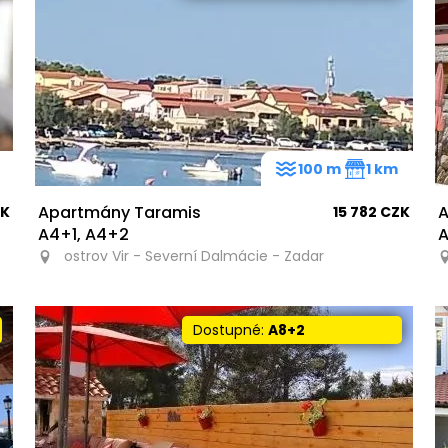
m
100 m
1 km
Apartmány Taramis
A
ZK
15 782 CZK
A4+1, A4+2
A
ostrov Vir - Severní Dalmácie - Zadar
Dostupné:
A8+2