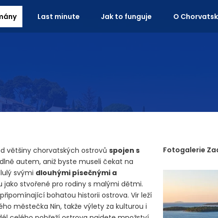
mány
Last minute
Jak to funguje
O Chorvats
Fotogalerie Za
l od většiny chorvatských ostrovů
spojen s
dlně autem, aniž byste museli čekat na
slulý svými
dlouhými písečnými a
ou jako stvořené pro rodiny s malými dětmi.
 připomínající bohatou historii ostrova. Vir leží
ého městečka Nin, takže výlety za kulturou i
dél celého pobřeží ostrova najdete množství