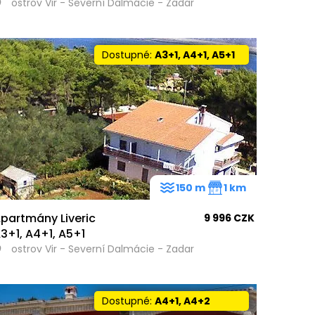
ostrov Vir - Severní Dalmácie - Zadar
Dostupné:
A3+1, A4+1, A5+1
150 m
1 km
partmány Liveric
9 996 CZK
3+1, A4+1, A5+1
ostrov Vir - Severní Dalmácie - Zadar
Dostupné:
A4+1, A4+2