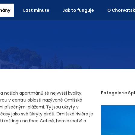
mány
Last minute
Jak to funguje
O Chorvats
Fotogalerie Spl
našich apartmánů té nejvyšší kvality.
urou v centru oblasti nazývané Omišská
i písečnými plážemi. Ty jsou ukryty v
asy jako své úkryty piráti. Omišská riviéra je
 raftingu na řece Cetině, horolezectví a