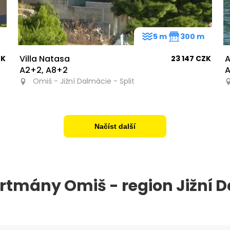
m
5 m
300 m
Villa Natasa
A
ZK
23 147 CZK
A2+2, A8+2
A
Omiš - Jižní Dalmácie - Split
Načíst další
rtmány Omiš - region Jižní 