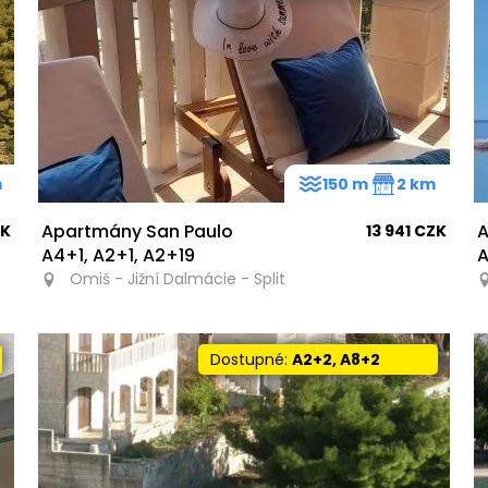
m
150 m
2 km
Apartmány San Paulo
A
ZK
13 941 CZK
A4+1, A2+1, A2+19
A
Omiš - Jižní Dalmácie - Split
Dostupné:
A2+2, A8+2