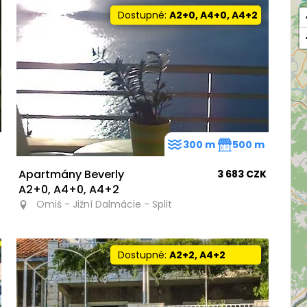
Dostupné:
A2+0, A4+0, A4+2
300 m
500 m
Apartmány Beverly
3 683 CZK
A2+0, A4+0, A4+2
Omiš - Jižní Dalmácie - Split
Dostupné:
A2+2, A4+2