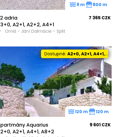
9 m
800 m
2 adria
7 365 CZK
3+0, A2+1, A2+2, A4+1
Omiš - Jižní Dalmácie - Split
Dostupné:
A2+0, A2+1, A4+1, A8+2
120 m
120 m
partmány Aquarius
9 601 CZK
2+0, A2+1, A4+1, A8+2