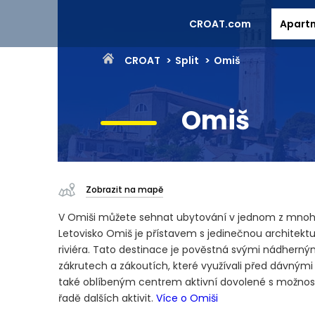
CROAT.com
Apart
CROAT
Split
Omiš
Omiš
Zobrazit na mapě
V Omiši můžete sehnat ubytování v jednom z mnoha 
Letovisko Omiš je přístavem s jedinečnou architekt
riviéra. Tato destinace je pověstná svými nádherným
zákrutech a zákoutích, které využívali před dávnými č
také oblíbeným centrem aktivní dovolené s možností
řadě dalších aktivit.
Více o Omiši