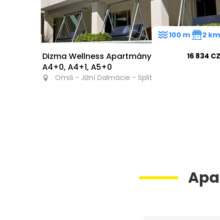
100 m
2 k
Dizma Wellness Apartmány
16 834 C
A4+0, A4+1, A5+0
Omiš - Jižní Dalmácie - Split
Apa