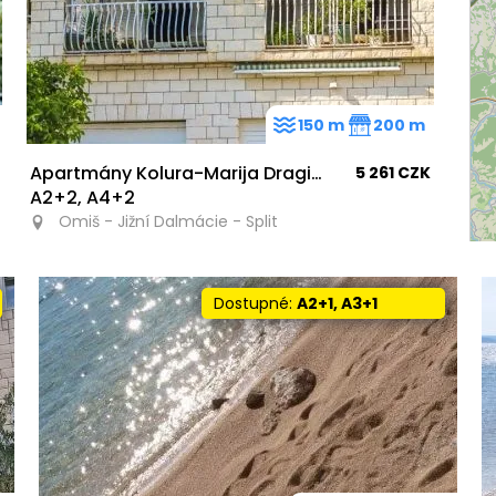
150 m
200 m
Apartmány Kolura-Marija Dragičević
5 261 CZK
A2+2, A4+2
Omiš - Jižní Dalmácie - Split
Dostupné:
A2+1, A3+1