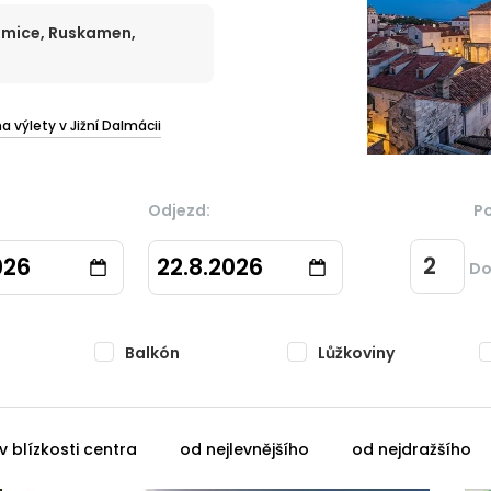
Mimice, Ruskamen,
na výlety v Jižní Dalmácii
Odjezd:
P
026
22.8.2026
Do
Balkón
Lůžkoviny
v blízkosti centra
od nejlevnějšího
od nejdražšího