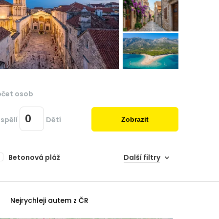
očet osob
spělí
Dětí
Zobrazit
Betonová pláž
Další filtry
Nejrychleji autem z ČR