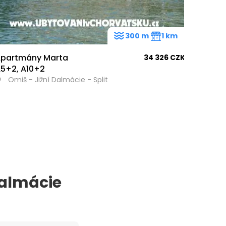
300 m
1 km
partmány Marta
34 326 CZK
5+2, A10+2
Omiš - Jižní Dalmácie - Split
Dalmácie