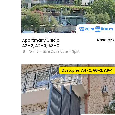
20 m
800 m
Apartmány Urlicic
4 998 CZK
A2+2, A2+0, A3+0
Omiš - Jižní Dalmácie - Split
Dostupné:
A4+2, A6+2, A6+1