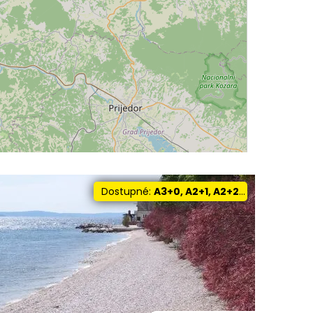
Dostupné:
A3+0, A2+1, A2+2, A4+1