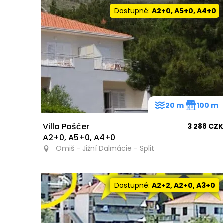
Dostupné:
A2+0, A5+0, A4+0
20 m
100 m
Villa Pošćer
3 288 CZK
A2+0, A5+0, A4+0
Omiš - Jižní Dalmácie - Split
Dostupné:
A2+2, A2+0, A3+0