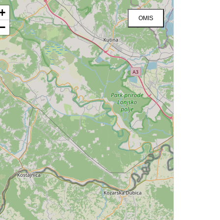
+
OMIS
−