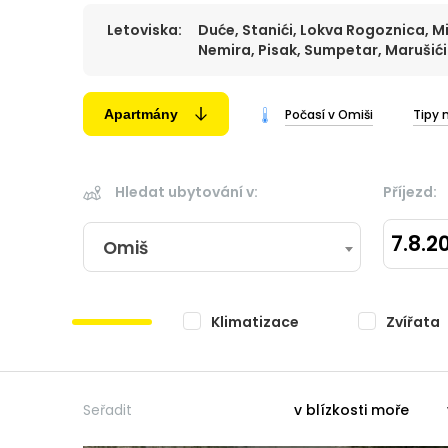
Letoviska:
Duće, Stanići, Lokva Rogoznica, 
Nemira, Pisak, Sumpetar, Marušići
Apartmány
Počasí v Omiši
Tipy 
Hledat ubytování v:
Příjezd:
7.8.2
Omiš
Klimatizace
Zvířata
Seřadit
v blízkosti moře