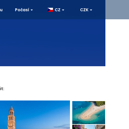
ku
Počasí
CZ
CZK
it: