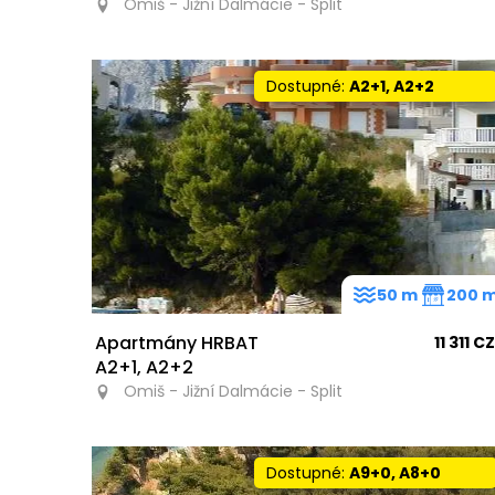
Omiš - Jižní Dalmácie - Split
Dostupné:
A2+1, A2+2
50 m
200 
Apartmány HRBAT
11 311 C
A2+1, A2+2
Omiš - Jižní Dalmácie - Split
Dostupné:
A9+0, A8+0