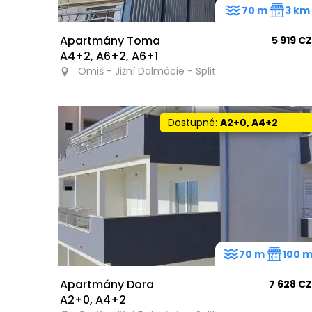
70 m
3 km
Apartmány Toma
5 919 C
A4+2, A6+2, A6+1
Omiš - Jižní Dalmácie - Split
Dostupné:
A2+0, A4+2
70 m
100 
Apartmány Dora
7 628 C
A2+0, A4+2