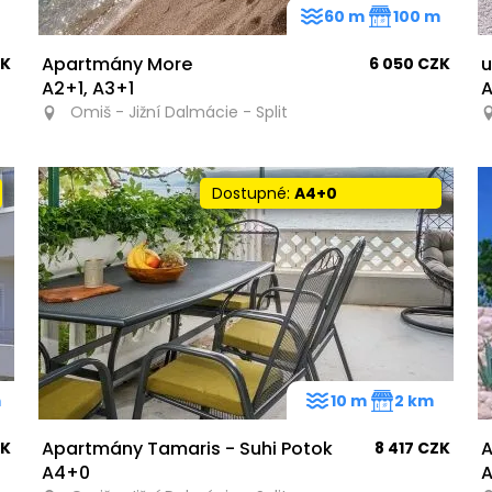
60 m
100 m
Apartmány More
u
ZK
6 050 CZK
A2+1, A3+1
A
Omiš - Jižní Dalmácie - Split
Dostupné:
A4+0
m
10 m
2 km
Apartmány Tamaris - Suhi Potok
A
ZK
8 417 CZK
A4+0
A