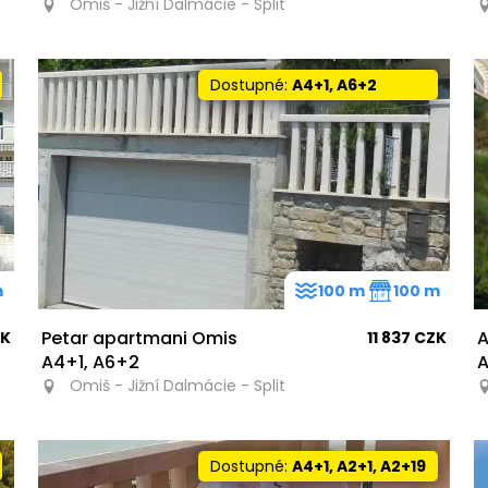
Omiš - Jižní Dalmácie - Split
Dostupné:
A4+1, A6+2
m
100 m
100 m
Petar apartmani Omis
A
ZK
11 837 CZK
A4+1, A6+2
A
Omiš - Jižní Dalmácie - Split
Dostupné:
A4+1, A2+1, A2+19