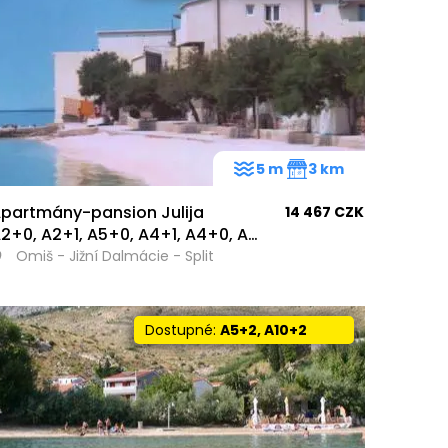
5 m
3 km
partmány-pansion Julija
14 467 CZK
2+0, A2+1, A5+0, A4+1, A4+0, A5+1, A6+2
Omiš - Jižní Dalmácie - Split
Dostupné:
A5+2, A10+2
152
35