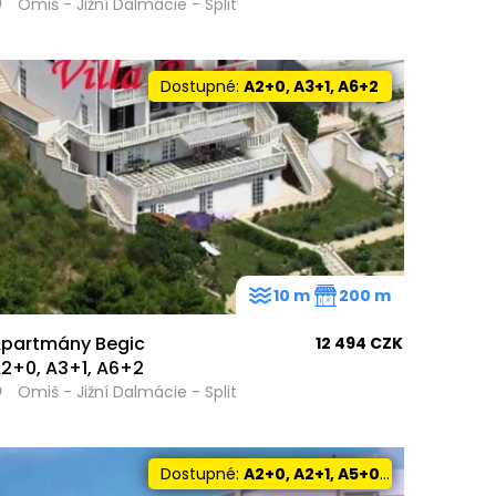
Omiš - Jižní Dalmácie - Split
Dostupné:
A2+0, A3+1, A6+2
10 m
200 m
partmány Begic
12 494 CZK
2+0, A3+1, A6+2
Omiš - Jižní Dalmácie - Split
Dostupné:
A2+0, A2+1, A5+0, A4+1, A4+0, A5+1, A6+2